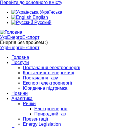
Перейти до основного вмісту
Українська
English
Русский
УкрЕнергоЕкспорт
Енергія без проблем :)
УкрЕнергоЕкспорт
Головна
Послуги
Постачання електроенергії
Консалтинг в енергетиці
Постачання газу
Експорт електроенергії
Юридична підтримка
Новини
Аналітика
Ринки
Електроенергія
Природний газ
Презентації
Energy Legislation