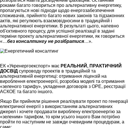
розібратися навіть досвідченим фахівцям. Останніми
роками багато говориться про альтернативну енергетику,
пропагуються нові підходи щодо енергозабезпечення
споживачів, прийнято багато нових законів та підзаконних
актів, які регулюють взаємовідносини в традиційній і
альтернативної енергетики. В результаті цього, напевно
об'єктивного процесу, для успішної реалізації в задані
терміни проекту альтернативної енергетики, як говориться
«…
без консалтингу не розібратися
…».
ЕК «Укренергоекспорт» має
РЕАЛЬНИЙ, ПРАКТИЧНИЙ
ДОСВІД
супроводу проектів в традиційній та
альтернативній енергетиці: отримання ліцензій на
вироблення електроенергії, розробка моделі та отримання
«зеленого тарифу», укладення договорів з ОРЕ, реєстрації
АСКОЕ та багато іншого.
Якщо Ви прийняли рішення реалізувати проект по генерації
електричної енергії з використанням альтернативних
джерел і хочете продавати вироблену електроенергію за
«зеленим» тарифом, то крім усього іншого Вам потрібно
пройти по наступним не завжди очевидним процедурам, а
саме: