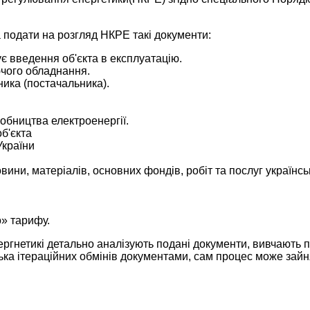
 подати на розгляд НКРЕ такі документи:
є введення об'єкта в експлуатацію.
ючого обладнання.
ика (постачальника).
робництва електроенергії.
б'єкта
України
вини, матеріалів, основних фондів, робіт та послуг україн
» тарифу.
ргнетикі детально аналізують подані документи, вивчають п
ка ітераційних обмінів документами, сам процес може зайня