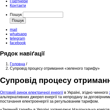
Партнери
Контакти
Пошук
mail
whatsapp
telegram
facebook
Рядок навіґації
Головна
/
Супровід процесу отримання «зеленого тарифу»
Супровід процесу отриман
Оптовий ринок електричної енергії
в Україні, згідно чинного
альтернативних джерел енергії та непродану за договірним
постачання електроенергії за регульованим тарифом.
«Зелений тариф» в Україні затверджує Національна комісія