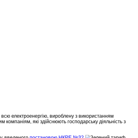
м всю електроенергію, вироблену з використанням
 компаніям, які здійснюють господарську діяльність з
у, введеного
постановою НКРЕ №32