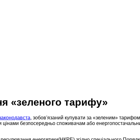
ня «зеленого тарифу»
законодавста
, зобов'язаний купувати за «зеленим» тарифо
и цінами безпосередньо споживачам або енергопостачальним
 регулювання енергетики(НКРЕ) згідно спеціального Порядк