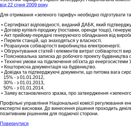
від 22 січня 2009 року
.
Для отримання «зеленого тарифу» необхідно підготувати та
• Сертифікат відповідності, виданий ДАБК, який підтверджу
• Договір купівлі-продажу (поставки, оренди тощо), генеру
• Акт прийому-передачі генеруючого обладнання від виробн
• Перелік станцій, що знаходяться у власності.
• Розрахунок собівартості виробництва електроенергії.
• Обгрунтування статей і елементів витрат собівартості ви
• Пояснювальна записка до робочого проекту будівництва о
• Технічні умови на підключення об'єкта до енергосистеми 
• Кошторисна документація на будівництво.
• Довідка та підтверджуючі документи, що питома вага сиро
15% - з 01.01.2012,
30% - з 01.01.2013,
50% - з 01.01.2014.
• Заяву встановленого зразка, про затвердження «зеленого
Профільні управління Національної комісії регулювання ене
експертні висновки. До винесення рішення проходить декіль
позитивним рішенням для подаючої сторони.
Повернутися