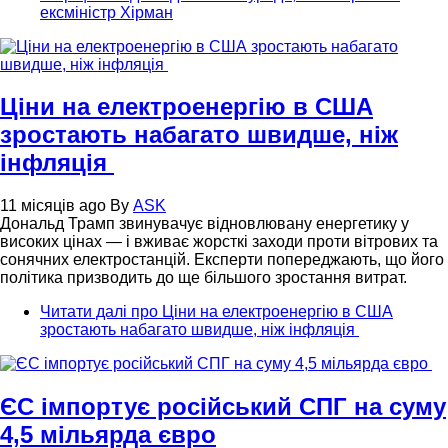
ексміністр Хірман
Ціни на електроенергію в США
зростають набагато швидше, ніж
інфляція
11 місяців ago
By
ASK
Дональд Трамп звинувачує відновлювану енергетику у
високих цінах — і вживає жорсткі заходи проти вітрових та
сонячних електростанцій. Експерти попереджають, що його
політика призводить до ще більшого зростання витрат.
Читати далі
про Ціни на електроенергію в США
зростають набагато швидше, ніж інфляція
ЄС імпортує російський СПГ на суму
4,5 мільярда євро