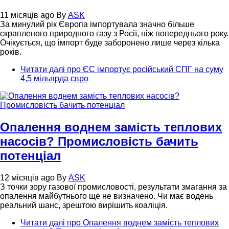
11 місяців ago
By
ASK
За минулий рік Європа імпортувала значно більше
скрапленого природного газу з Росії, ніж попереднього року.
Очікується, що імпорт буде заборонено лише через кілька
років.
Читати далі
про ЄС імпортує російський СПГ на суму
4,5 мільярда євро
Опалення воднем замість теплових
насосів? Промисловість бачить
потенціал
12 місяців ago
By
ASK
З точки зору газової промисловості, результати змагання за
опалення майбутнього ще не визначено. Чи має водень
реальний шанс, зрештою вирішить коаліція.
Читати далі
про Опалення воднем замість теплових