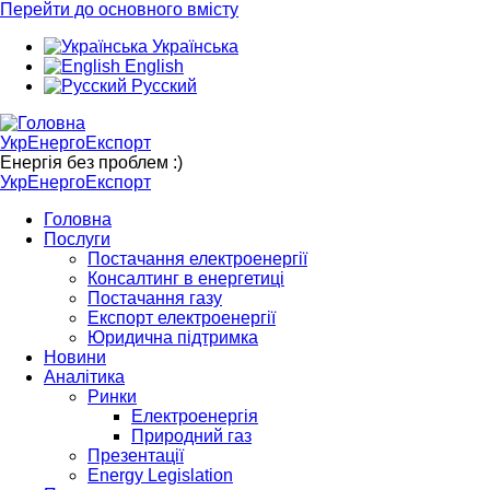
Перейти до основного вмісту
Українська
English
Русский
УкрЕнергоЕкспорт
Енергія без проблем :)
УкрЕнергоЕкспорт
Головна
Послуги
Постачання електроенергії
Консалтинг в енергетиці
Постачання газу
Експорт електроенергії
Юридична підтримка
Новини
Аналітика
Ринки
Електроенергія
Природний газ
Презентації
Energy Legislation