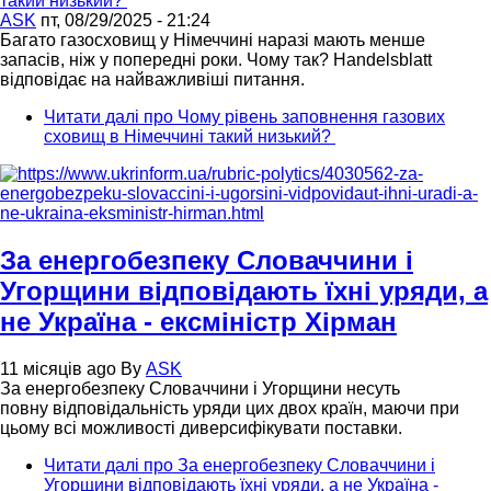
ASK
пт, 08/29/2025 - 21:24
Багато газосховищ у Німеччині наразі мають менше
запасів, ніж у попередні роки. Чому так? Handelsblatt
відповідає на найважливіші питання.
Читати далі
про Чому рівень заповнення газових
сховищ в Німеччині такий низький?
За енергобезпеку Словаччини і
Угорщини відповідають їхні уряди, а
не Україна - ексміністр Хірман
11 місяців ago
By
ASK
За енергобезпеку Словаччини і Угорщини несуть
повну відповідальність уряди цих двох країн, маючи при
цьому всі можливості диверсифікувати поставки.
Читати далі
про За енергобезпеку Словаччини і
Угорщини відповідають їхні уряди, а не Україна -