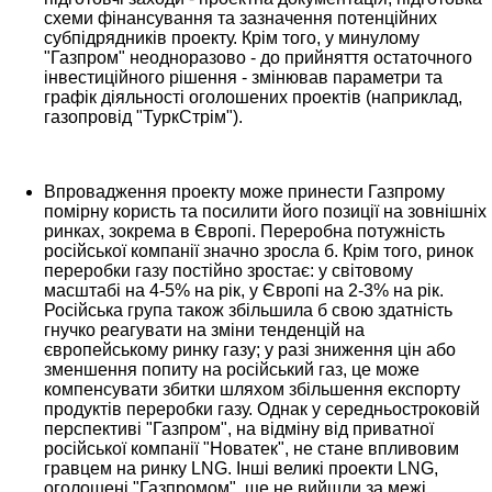
схеми фінансування та зазначення потенційних
субпідрядників проекту. Крім того, у минулому
"Газпром" неодноразово - до прийняття остаточного
інвестиційного рішення - змінював параметри та
графік діяльності оголошених проектів (наприклад,
газопровід "ТуркСтрім").
Впровадження проекту може принести Газпрому
помірну користь та посилити його позиції на зовнішніх
ринках, зокрема в Європі. Переробна потужність
російської компанії значно зросла б. Крім того, ринок
переробки газу постійно зростає: у світовому
масштабі на 4-5% на рік, у Європі на 2-3% на рік.
Російська група також збільшила б свою здатність
гнучко реагувати на зміни тенденцій на
європейському ринку газу; у разі зниження цін або
зменшення попиту на російський газ, це може
компенсувати збитки шляхом збільшення експорту
продуктів переробки газу. Однак у середньостроковій
перспективі "Газпром", на відміну від приватної
російської компанії "Новатек", не стане впливовим
гравцем на ринку LNG. Інші великі проекти LNG,
оголошені "Газпромом", ще не вийшли за межі