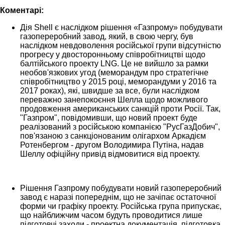
Коментарi:
Дія Shell є наслідком рішення «Газпрому» побудувати
газопереробний завод, який, в свою чергу, був
наслідком невдоволення російської групи відсутністю
прогресу у двосторонньому співробітництві щодо
балтійського проекту LNG. Це не вийшло за рамки
необов'язкових угод (меморандум про стратегічне
співробітництво у 2015 році, меморандуми у 2016 та
2017 роках), які, швидше за все, були наслідком
переважно занепокоєння Шелла щодо можливого
продовження американських санкцій проти Росії. Так,
"Газпром", повідомивши, що новий проект буде
реалізований з російською компанією "РусГазДобич",
пов'язаною з санкціонованим олігархом Аркадієм
Ротенбергом - другом Володимира Путіна, надав
Шеллу офіційну привід відмовитися від проекту.
Рішення Газпрому побудувати новий газопереробний
завод є наразі попереднім, що не зачіпає остаточної
форми чи графіку проекту. Російська група припускає,
що найближчим часом будуть проводитися лише
підготовчі заходи - проектна документація, підготовка