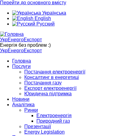
Перейти до основного вмісту
Українська
English
Русский
УкрЕнергоЕкспорт
Енергія без проблем :)
УкрЕнергоЕкспорт
Головна
Послуги
Постачання електроенергії
Консалтинг в енергетиці
Постачання газу
Експорт електроенергії
Юридична підтримка
Новини
Аналітика
Ринки
Електроенергія
Природний газ
Презентації
Energy Legislation