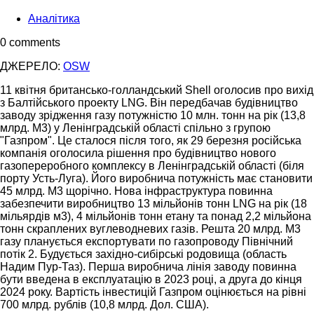
Аналітика
0 comments
ДЖЕРЕЛО:
OSW
11 квітня британсько-голландський Shell оголосив про вихід
з Балтійського проекту LNG. Він передбачав будівництво
заводу зрідження газу потужністю 10 млн. тонн на рік (13,8
млрд. М3) у Ленінградській області спільно з групою
"Газпром". Це сталося після того, як 29 березня російська
компанія оголосила рішення про будівництво нового
газопереробного комплексу в Ленінградській області (біля
порту Усть-Луга). Його виробнича потужність має становити
45 млрд. М3 щорічно. Нова інфраструктура повинна
забезпечити виробництво 13 мільйонів тонн LNG на рік (18
мільярдів м3), 4 мільйонів тонн етану та понад 2,2 мільйона
тонн скраплених вуглеводневих газів. Решта 20 млрд. М3
газу планується експортувати по газопроводу Північний
потік 2. Будується західно-сибірські родовища (область
Надим Пур-Таз). Перша виробнича лінія заводу повинна
бути введена в експлуатацію в 2023 році, а друга до кінця
2024 року. Вартість інвестицій Газпром оцінюється на рівні
700 млрд. рублів (10,8 млрд. Дол. США).