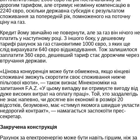
дорогим тарифом, але отримує незмінну компенсацію в
2240 євро, оскільки державна субсидія є результатом
споживання за попередній рік, помноженого на поточну
ціну на газ.
Кредит йому звичайно не повернути, але за газ він нічого не
платить у наступному році. З іншого боку, у дешевому
тарифі рахунок за газ становитиме 1000 євро, з яких ще
слід вирахувати 640 євро відшкодування. Тож залишилося
заплатити 360 євро, дешевший тариф стає дорожчим через
втручання держави.
«Цінова конкуренція може бути обмежена, якщо кінцеві
споживачі зможуть скоротити своє споживання нижче
пільгової квоти», — також визнає Мінекономіки на
запитання F.A.Z. «У цьому випадку ви отримуєте вигоду від
дуже високих витрат на оплату праці». Той, хто заздалегідь
не знає напевно, чи досягне він економії в розмірі 20
відсотків, безумовно, має «стимул якомога швидше укласти
недорогий контракт», — намагається заспокоїти прес-
секретар.
Закручена конструкція
Рахунок за електроенергію може бути навіть гіршим, ніж за