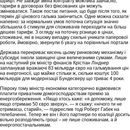
шрифт. Не завжди зміна контракту можлива завчасно,
тарифи в договорах без фіксованих цін можуть
змінюватися. Також постає питання, що буде після того, як
термін дії цінового гальма закінчиться. Одне можна сказати
напевно: за нормальних умов поточна ситуація значно
збільшила б стимули для споживачів переходити на більш
дешеві тарифи. З огляду на поточну різницю в цінах,
споживачі, які в іншому випадку схильні уникати паперової
роботи, ймовірно, звернули б увагу на порівняльні портали
Держава перекриває кисень цьому ринковому механізму і
субсидує інколи завищені ціни величезними сумами. Лише
на наступний рік міністр фінансів Крістіан Лінднер
запланував вражаючі 83 мільярди євро на гальмування цін
на енергоносії, що майже стільки ж, скільки коштує 100
мільярдів для модернізації Бундесверу що триває 4 роки.
Півроку тому міністр економіки категорично відмовився
платити приватним домогосподарствам премію за
енергозбереження. «Якщо хтось каже: «я допоможу, лише
якщо отримаю 50 євро зверху», — я скажу: «нічого ти не
отримаєш, старий», — підкреслив тоді Роберт Габек на
телебаченні. Тепер же він і його партнери по коаліції досить
вільно розподіляють гроші – не лише споживачам, а й
енергопостачальникам.