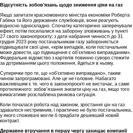
Відсутність зобов’язань щодо зниження ціни на газ
Якщо запитати красномовного міністра економіки Роберта
Габека та його державних службовців, вони реагують
відносно односкладно. Спочатку категорично заперечували
ефект, потім посилалися на заборону зловживань у пункті
27 свого законопроєкту: з дати набрання чинності до 31
грудня 2023 року постачальникам газу забороняється
підвищувати свої ціни, «крім випадків, коли постачальник
може довести, що підвищення є об’єктивно виправданим».
Федеральне відомство з картелів повинно суворо стежити
за дотриманням цього положення, йдеться в ньому.
Суперечки про те, що «об'єктивно виправдано», таким
чином запрограмовані. Але це не головне. Набагато
важливішим є те, чого в законопроєкті не вистачає, а саме
протилежного: зобов’язання знизити ціну на газ, якщо того
вимагатиме розслаблена ринкова ситуація.
Коли почалася робота над законом, зростання цін на газ
здавалося нестримним, і практично не було постачальника,
у якого споживачі могли б придбати дешевший новий
контракт.
Державне втручання в першу чергу захищає компанії