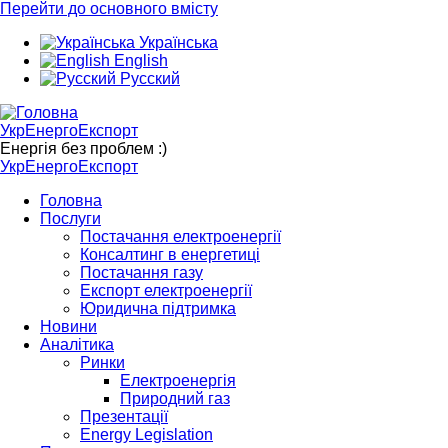
Перейти до основного вмісту
Українська
English
Русский
УкрЕнергоЕкспорт
Енергія без проблем :)
УкрЕнергоЕкспорт
Головна
Послуги
Постачання електроенергії
Консалтинг в енергетиці
Постачання газу
Експорт електроенергії
Юридична підтримка
Новини
Аналітика
Ринки
Електроенергія
Природний газ
Презентації
Energy Legislation