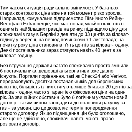
Тим часом ситуація радикально змінилося. У багатьох
старих контрактах ціна вже на той момент різко зросла.
Наприклад, комунальне підприємство Північного Рейну-
Вестфалії Extraenergie, яке має понад мільйон клієнтів і є
одним із найбільших гравців на ринку, підвищило ціну для
споживачів газу в Берліні з дев’яти до 33 центів за кіловат-
годину у вересні, на період починаючи з 1 листопада; на
початку року ціна становила п'ять центів за кіловат-годину.
Деякі постачальники зараз стягують навіть 40 центів за
кіловат-годину.
Без втручання держави багато споживачів просто змінили
б постачальника, дешевші альтернативи вже давно
існують. Портали порівняння, такі як Check24 або Verivox,
перераховують десятки постачальників для берлінських
клієнтів, більшість із них стягують лише близько 20 центів за
кіловат-годину, часто з гарантією фіксованої ціни на один
рік. За звичайних обставин було б логічним укласти новий
договір і таким чином заощадити до половини рахунку за
газ – за умови, що це дозволяє термін попередження
старого договору. Якщо підвищення цін було оголошено,
але ще не здійснено, споживачі навіть мають право
розірвати договір.