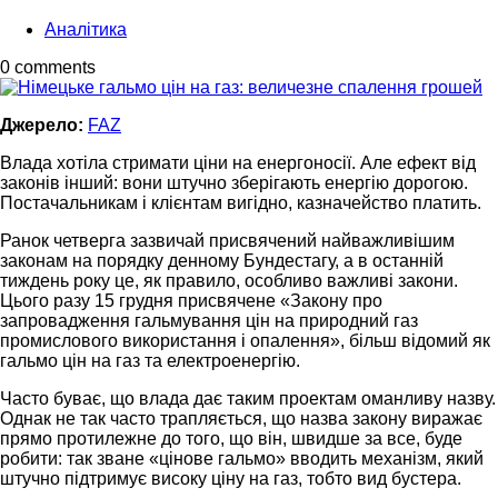
Аналітика
0 comments
Джерело:
FAZ
Влада хотіла стримати ціни на енергоносії. Але ефект від
законів інший: вони штучно зберігають енергію дорогою.
Постачальникам і клієнтам вигідно, казначейство платить.
Ранок четверга зазвичай присвячений найважливішим
законам на порядку денному Бундестагу, а в останній
тиждень року це, як правило, особливо важливі закони.
Цього разу 15 грудня присвячене «Закону про
запровадження гальмування цін на природний газ
промислового використання і опалення», більш відомий як
гальмо цін на газ та електроенергію.
Часто буває, що влада дає таким проектам оманливу назву.
Однак не так часто трапляється, що назва закону виражає
прямо протилежне до того, що він, швидше за все, буде
робити: так зване «цінове гальмо» вводить механізм, який
штучно підтримує високу ціну на газ, тобто вид бустера.