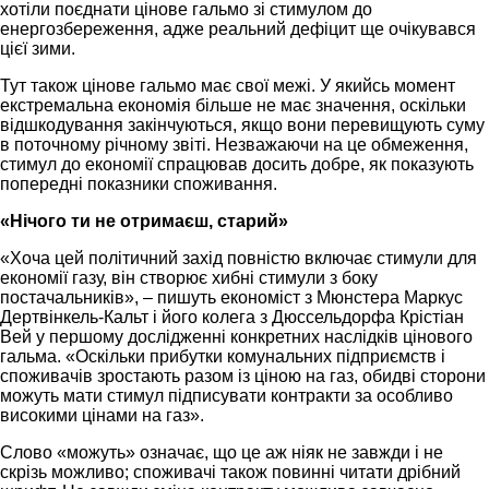
хотіли поєднати цінове гальмо зі стимулом до
енергозбереження, адже реальний дефіцит ще очікувався
цієї зими.
Тут також цінове гальмо має свої межі. У якийсь момент
екстремальна економія більше не має значення, оскільки
відшкодування закінчуються, якщо вони перевищують суму
в поточному річному звіті. Незважаючи на це обмеження,
стимул до економії спрацював досить добре, як показують
попередні показники споживання.
«Нічого ти не отримаєш, старий»
«Хоча цей політичний захід повністю включає стимули для
економії газу, він створює хибні стимули з боку
постачальників», – пишуть економіст з Мюнстера Маркус
Дертвінкель-Кальт і його колега з Дюссельдорфа Крістіан
Вей у першому дослідженні конкретних наслідків цінового
гальма. «Оскільки прибутки комунальних підприємств і
споживачів зростають разом із ціною на газ, обидві сторони
можуть мати стимул підписувати контракти за особливо
високими цінами на газ».
Слово «можуть» означає, що це аж ніяк не завжди і не
скрізь можливо; споживачі також повинні читати дрібний