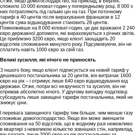
Отже, якщо домогосподарство, на приклад, в Берліні,
спожило 10 000 кіловат-годин у попередньому році, 8 000 з
них потрапляють під гальмо цін на газ. При поточному
тарифі в 40 центів після вирахування франшизи в 12
центів сума відшкодування становить 28 центів.
Помноживши на 8 000 кіловат-годин, це дає вражаючі 2 240
євро державної допомоги, які вираховуються з річних звітів.
Це приблизно 3200 євро, якщо клієнт заощадить 20
відсотків споживання минулого року. Підсумовуючи, він не
сплатить навіть 1000 євро за свій газ.
Великі зусилля, які нічого не приносять
З іншого боку, якщо клієнт підписується на новий тариф у
дешевшого постачальника за 20 центів, він витрачає 1600
євро на рік – і отримує лише 640 євро відшкодування від
держави. Отже, попри всі незручності та зусилля, він не
отримав абсолютно нічого. У другому випадку податківці
субсидують лише завищені тарифи постачальника, який не
знижує ціни.
І перевага завищеного тарифу тим більше, чим менше газу
споживає домогосподарство. Якщо він може зменшити
споживання на 50 відсотків, що в жодному разі неможливо
в квартирі з невеликою кількістю зовнішніх стін, наприклад,
він платить лише 2000 євро на рік постачальнику за