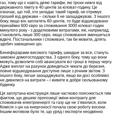
газ, тому що є навіть деякі тарифи, які трохи нижчі від
державного ліміту в 40 центів за кіловат-годину. Це
означає, що той, хто укладає такий тариф, не отримує
грошей від держави – скільки б не заощаджував. З іншого
боку, якщо він заплатить 60 центів, то буде відшкодовано
принаймні 600 євро за споживання 3000 кіловат-годин
минулого року - з додатковими витратами, які, наприклад,
становлять лише 300 євро, якщо споживання зменшиться
вдвічі. Постачальники і споживачі, так би мовити, ділять
здобич завищених цін.
Бенефіціарами високого тарифу, швидше за все, стануть
заможні домогосподарства. З одного боку, тому що вони
можуть дозволити собі авансувати всі гроші в першу чергу.
Адже виплат на рахунок доведеться чекати до березня,
повне відшкодування доступне лише з річним звітом. З
іншого боку, легше заощаджувати, якщо ви досі особливо
не дивилися на витрати – і живете в добре ізольованому
будинку.
Ця заплутана конструкція лише частково пояснюється тим
фактом, що дешеві пропозиції зміни контракту для
споживачів електроенергії та газу ще не з’явилися, коли
Комісія з цін на енергоносії почала свою роботу восени.
Іншим мотивом було те, що уряд і експерти неодмінно