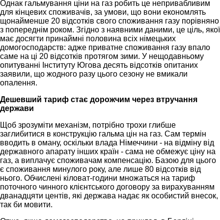
Однак гальмування ціни на газ робить це непривабливим
для кінцевих споживачів, за умови, що вони економлять
щонайменше 20 відсотків свого споживання газу порівняно
з попереднім роком. Згідно з наявними даними, це ціль, якої
має досягти принаймні половина всіх німецьких
домогосподарств: адже приватне споживання газу впало
саме на ці 20 відсотків протягом зими. У нещодавньому
опитуванні Інституту Югова десять відсотків опитаних
заявили, що жодного разу цього сезону не вмикали
опалення.
Дешевший тариф стає дорожчим через втручання
держави
Щоб зрозуміти механізм, потрібно трохи глибше
заглибитися в конструкцію гальма цін на газ. Сам термін
вводить в оману, оскільки влада Німеччини - на відміну від
державного апарату інших країн - сама не обмежує ціну на
газ, а виплачує споживачам компенсацію. Базою для цього
є споживання минулого року, але лише 80 відсотків від
нього. Обчислені кіловат-години множаться на тариф
поточного чинного клієнтського договору за вирахуванням
дванадцяти центів, які держава надає як особистий внесок,
так би мовити.