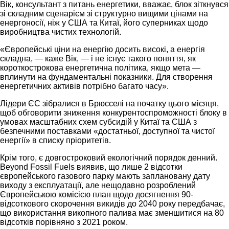
Вік, консультант з питань енергетики, вважає, блок зіткнувся
зі складним сценарієм зі структурно вищими цінами на
енергоносії, ніж у США та Китаї, його суперниках щодо
виробництва чистих технологій.
«Європейські ціни на енергію досить високі, а енергія
складна, — каже Вік, — і не існує такого поняття, як
короткострокова енергетична політика, якщо мета —
вплинути на фундаментальні показники. Для створення
енергетичних активів потрібно багато часу».
Лідери ЄС зібралися в Брюсселі на початку цього місяця,
щоб обговорити зниження конкурентоспроможності блоку в
умовах масштабних схем субсидій у Китаї та США з
безпечними поставками «достатньої, доступної та чистої
енергії» в списку пріоритетів.
Крім того, є довгостроковий екологічний порядок денний.
Beyond Fossil Fuels виявив, що лише 2 відсотки
європейського газового парку мають заплановану дату
виходу з експлуатації, але нещодавно розроблений
Європейською комісією план щодо досягнення 90-
відсоткового скорочення викидів до 2040 року передбачає,
що використання викопного палива має зменшитися на 80
відсотків порівняно з 2021 роком.