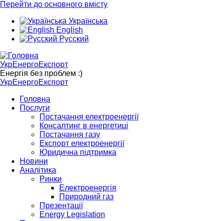
Перейти до основного вмісту
Українська
English
Русский
УкрЕнергоЕкспорт
Енергія без проблем :)
УкрЕнергоЕкспорт
Головна
Послуги
Постачання електроенергії
Консалтинг в енергетиці
Постачання газу
Експорт електроенергії
Юридична підтримка
Новини
Аналітика
Ринки
Електроенергія
Природний газ
Презентації
Energy Legislation