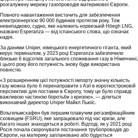
розгалужену мережу газопроводів материкової Європи.
Повного навантаження вистачить для забезпечення
електроенергією 90 000 будинків протягом року. Тож
невипадково, судно, яке належить норвезькій Höegh LNG,
названо Esperanza — від іспанського слова, що означає
надія.
За даними Uniper, німецького енергетичного гіганта, який
керує терміналом, у 2023 році Esperanza забезпечило
близько 6 відсотків загального споживання газу в Німеччині,
і цього року його потужність знову буде використана
повністю.
«З розширенням цієї потужності імпорту значну кількість
газу можна було б перенаправити з Азії в короткостроковій
перспективі для поставки в Європу, тому це було справді
важливою частиною боротьби з кризою», — ділиться
виконавчий директор Uniper Майкл Льюїс.
Вільгельмсхафен був першим плавучим регазифікаційним
сховищем (FSRU), яке запрацювало під час кризи, але
багато інших знаходяться в роботі. Відтоді, як у 2021 році
Росія почала скорочувати постачання трубопроводів до
Європи, на материку заплановано або будується