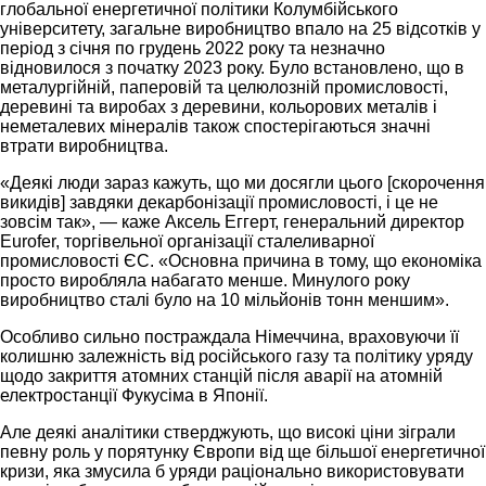
глобальної енергетичної політики Колумбійського
університету, загальне виробництво впало на 25 відсотків у
період з січня по грудень 2022 року та незначно
відновилося з початку 2023 року. Було встановлено, що в
металургійній, паперовій та целюлозній промисловості,
деревині та виробах з деревини, кольорових металів і
неметалевих мінералів також спостерігаються значні
втрати виробництва.
«Деякі люди зараз кажуть, що ми досягли цього [скорочення
викидів] завдяки декарбонізації промисловості, і це не
зовсім так», — каже Аксель Еггерт, генеральний директор
Eurofer, торгівельної організації сталеливарної
промисловості ЄС. «Основна причина в тому, що економіка
просто виробляла набагато менше. Минулого року
виробництво сталі було на 10 мільйонів тонн меншим».
Особливо сильно постраждала Німеччина, враховуючи її
колишню залежність від російського газу та політику уряду
щодо закриття атомних станцій після аварії на атомній
електростанції Фукусіма в Японії.
Але деякі аналітики стверджують, що високі ціни зіграли
певну роль у порятунку Європи від ще більшої енергетичної
кризи, яка змусила б уряди раціонально використовувати