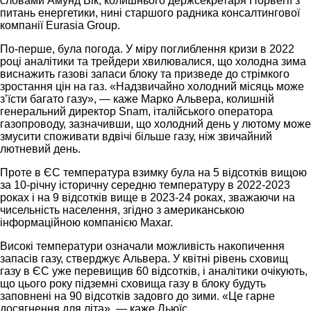
словами Амунд Вік, колишнього держсекретаря Норвегії з
питань енергетики, нині старшого радника консалтингової
компанії Eurasia Group.
По-перше, була погода. У міру поглиблення кризи в 2022
році аналітики та трейдери хвилювалися, що холодна зима
виснажить газові запаси блоку та призведе до стрімкого
зростання цін на газ. «Надзвичайно холодний місяць може
з’їсти багато газу», — каже Марко Альвера, колишній
генеральний директор Snam, італійського оператора
газопроводу, зазначивши, що холодний день у лютому може
змусити споживати вдвічі більше газу, ніж звичайний
лютневий день.
Проте в ЄС температура взимку була на 5 відсотків вищою
за 10-річну історичну середню температуру в 2022-2023
роках і на 9 відсотків вище в 2023-24 роках, зважаючи на
чисельність населення, згідно з американською
інформаційною компанією Maxar.
Високі температури означали можливість накопичення
запасів газу, стверджує Альвера. У квітні рівень сховищ
газу в ЄС уже перевищив 60 відсотків, і аналітики очікують,
що цього року підземні сховища газу в блоку будуть
заповнені на 90 відсотків задовго до зими. «Це гарне
досягнення для літа», — каже Льюїс.