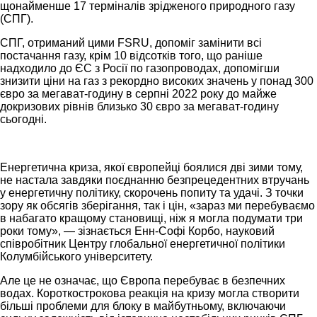
щонайменше 17 терміналів зрідженого природного газу
(СПГ).
СПГ, отриманий цими FSRU, допоміг замінити всі
постачання газу, крім 10 відсотків того, що раніше
надходило до ЄС з Росії по газопроводах, допомігши
знизити ціни на газ з рекордно високих значень у понад 300
євро за мегават-годину в серпні 2022 року до майже
докризових рівнів близько 30 євро за мегават-годину
сьогодні.
Енергетична криза, якої європейці боялися дві зими тому,
не настала завдяки поєднанню безпрецедентних втручань
у енергетичну політику, скорочень попиту та удачі. З точки
зору як обсягів зберігання, так і цін, «зараз ми перебуваємо
в набагато кращому становищі, ніж я могла подумати три
роки тому», — зізнається Енн-Софі Корбо, науковий
співробітник Центру глобальної енергетичної політики
Колумбійського університету.
Але це не означає, що Європа перебуває в безпечних
водах. Короткострокова реакція на кризу могла створити
більші проблеми для блоку в майбутньому, включаючи