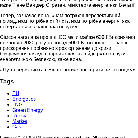
каже Тінне Ван дер Стратен, міністерка енергетики Бельгії.
Тепер, зазначає вона, «нам потрібен перспективний
погляд, нам потрібна стійкість, нам потрібна енергія, яка
повертається в наші власні руки».
Сімсон нагадала про цілі ЄС мати майже 600 ГВт сонячної
енергії до 2030 року та понад 500 ГВт вітрової — значне
прискорення порівняно з розгортанням до кризи.
Скорочення викидів парникових газів йде рука об руку з
енергетичною безпекою, каже вона.
«Путін перекрив газ. Він не зможе повторити це із сонцем».
Tags
EU
Energetics
LNG
Green Energy
Russia
Market
Gas
Copyright © 2010-2024. www.ukrenergoexport.com. All rights reserved.