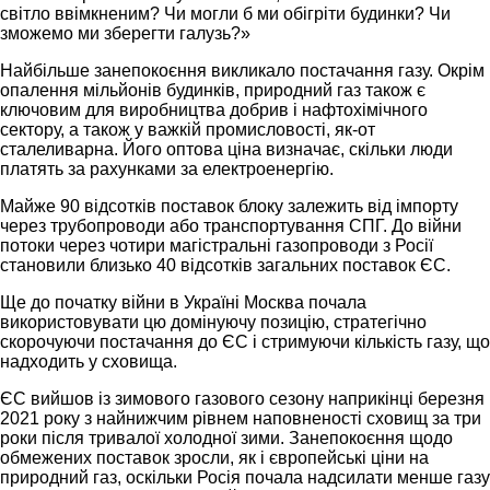
світло ввімкненим? Чи могли б ми обігріти будинки? Чи
зможемо ми зберегти галузь?»
Найбільше занепокоєння викликало постачання газу. Окрім
опалення мільйонів будинків, природний газ також є
ключовим для виробництва добрив і нафтохімічного
сектору, а також у важкій промисловості, як-от
сталеливарна. Його оптова ціна визначає, скільки люди
платять за рахунками за електроенергію.
Майже 90 відсотків поставок блоку залежить від імпорту
через трубопроводи або транспортування СПГ. До війни
потоки через чотири магістральні газопроводи з Росії
становили близько 40 відсотків загальних поставок ЄС.
Ще до початку війни в Україні Москва почала
використовувати цю домінуючу позицію, стратегічно
скорочуючи постачання до ЄС і стримуючи кількість газу, що
надходить у сховища.
ЄС вийшов із зимового газового сезону наприкінці березня
2021 року з найнижчим рівнем наповненості сховищ за три
роки після тривалої холодної зими. Занепокоєння щодо
обмежених поставок зросли, як і європейські ціни на
природний газ, оскільки Росія почала надсилати менше газу