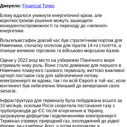
Джерело:
Financial Times
Блоку вдалося уникнути енергетичної кризи, але
короткострокові рішення можуть зашкодити
конкурентоспроможності та переходу до «зеленої»
енергетики.
Вільгельмсгафен довгий час був стратегічним портом для
Німеччини, спочатку оплотом для піратів 14-го століття, а
пізніше великою торговою та військово-морською базою.
Однак у 2022 році місто на узбережжі Північного моря
отримало нову роль. Воно стало домівкою для першого в
Німеччині плавучого газового терміналу, життєво важливої
артерії поставок газу для забезпечення потоку
електроенергії як вдома, так і по всій Європі в той час, коли
континент був небезпечно близький до вичерпання своїх
запасів.
Інфраструктура для терміналу була побудована всього за
10 місяців, оскільки Росія скоротила постачання газу з
трубопроводів до ЄС після вторгнення в Україну,
загрожуючи дефіцитом і відключеннями електроенергії.
Термінал отримує природний газ, охолоджений до рідкої
форми, ре-газифікує його, а потім відправляє в