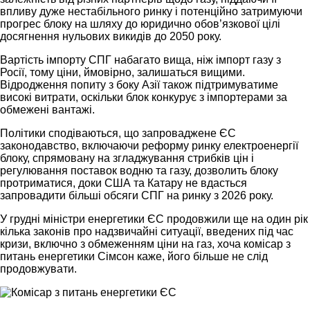
впливу дуже нестабільного ринку і потенційно затримуючи
прогрес блоку на шляху до юридично обов’язкової цілі
досягнення нульових викидів до 2050 року.
Вартість імпорту СПГ набагато вища, ніж імпорт газу з
Росії, тому ціни, ймовірно, залишаться вищими.
Відродження попиту з боку Азії також підтримуватиме
високі витрати, оскільки блок конкурує з імпортерами за
обмежені вантажі.
Політики сподіваються, що запроваджене ЄС
законодавство, включаючи реформу ринку електроенергії
блоку, спрямовану на згладжування стрибків цін і
регулювання поставок водню та газу, дозволить блоку
протриматися, доки США та Катару не вдасться
запровадити більші обсяги СПГ на ринку з 2026 року.
У грудні міністри енергетики ЄС продовжили ще на один рік
кілька законів про надзвичайні ситуації, введених під час
кризи, включно з обмеженням ціни на газ, хоча комісар з
питань енергетики Сімсон каже, його більше не слід
продовжувати.