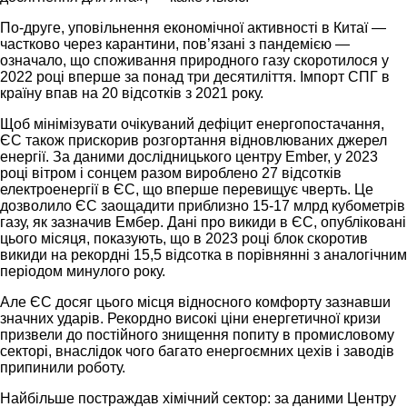
По-друге, уповільнення економічної активності в Китаї —
частково через карантини, пов’язані з пандемією —
означало, що споживання природного газу скоротилося у
2022 році вперше за понад три десятиліття. Імпорт СПГ в
країну впав на 20 відсотків з 2021 року.
Щоб мінімізувати очікуваний дефіцит енергопостачання,
ЄС також прискорив розгортання відновлюваних джерел
енергії. За даними дослідницького центру Ember, у 2023
році вітром і сонцем разом вироблено 27 відсотків
електроенергії в ЄС, що вперше перевищує чверть. Це
дозволило ЄС заощадити приблизно 15-17 млрд кубометрів
газу, як зазначив Ембер. Дані про викиди в ЄС, опубліковані
цього місяця, показують, що в 2023 році блок скоротив
викиди на рекордні 15,5 відсотка в порівнянні з аналогічним
періодом минулого року.
Але ЄС досяг цього місця відносного комфорту зазнавши
значних ударів. Рекордно високі ціни енергетичної кризи
призвели до постійного знищення попиту в промисловому
секторі, внаслідок чого багато енергоємних цехів і заводів
припинили роботу.
Найбільше постраждав хімічний сектор: за даними Центру