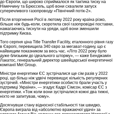
до Європи, що широко сприймалося як тактика тиску на
Німеччину та Брюссель, щоб вони схвалили запуск
суперечливого газопроводу «Північний потік-2».
Після вторгнення Росії в лютому 2022 року країна різко,
більше ніж будь-коли, скоротила свої газопровідні поставки,
намагаючись тиснути на уряди, щоб вони зменшили
підтримку Києва.
Того серпня ціна Title Transfer Facility, еталонного рівня газу
в Європі, перевищила 340 євро за мегават-годину, що є
найвищим показником за весь час. «Літо 2022 року було
дуже близьким до ідеального шторму», — каже Бенджамін
Лакатос, генеральний директор швейцарської енергетичної
компанії Met Group.
Міністри енергетики ЄС зустрічалися ще сім разів у 2022
році, що більш ніж удвічі перевищує кількість регулярних
зустрічей. «Міністри енергетики особисто брали участь у
підтримці України», — згадує Кадрі Сімсон, комісар ЄС з
енергетики. «Тож коли вони зустрічалися кожні два тижні,
ніхто не запитував, чому».
Досягнувши стану відносної стабільності так швидко,
Європа виграла від «абсолютно вражаючої удачі» за