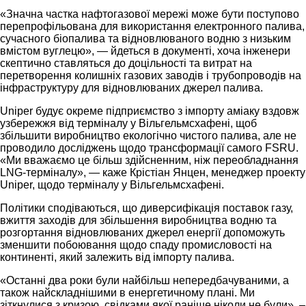
«Значна частка нафтогазової мережі може бути поступово
перепрофільована для використання електронного палива,
сучасного біопалива та відновлюваного водню з низьким
вмістом вуглецю», — йдеться в документі, хоча інженери
скептично ставляться до доцільності та витрат на
перетворення колишніх газових заводів і трубопроводів на
інфраструктуру для відновлюваних джерел палива.
Uniper будує окреме підприємство з імпорту аміаку вздовж
узбережжя від терміналу у Вільгельмсхафені, щоб
збільшити виробництво екологічно чистого палива, але не
проводило досліджень щодо трансформації самого FSRU.
«Ми вважаємо це більш здійсненним, ніж переобладнання
LNG-терміналу», — каже Крістіан Янцен, менеджер проекту
Uniper, щодо терміналу у Вільгельмсхафені.
Політики сподіваються, що диверсифікація поставок газу,
вжиття заходів для збільшення виробництва водню та
розгортання відновлюваних джерел енергії допоможуть
зменшити побоювання щодо спаду промисловості на
континенті, який залежить від імпорту палива.
«Останні два роки були найбільш непередбачуваними, а
також найскладнішими в енергетичному плані. Ми
зіткнулися з кризою, свідками якої раніше ніколи не були», –