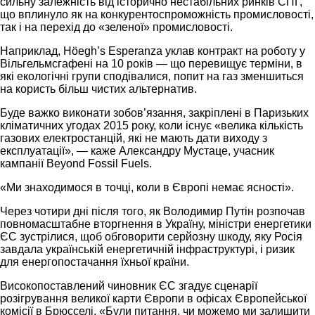
сильну залежність від історично нестабільних ринків СПГ,
що вплинуло як на конкурентоспроможність промисловості,
так і на перехід до «зеленої» промисловості.
Наприклад, Höegh’s Esperanza уклав контракт на роботу у
Вільгельмсгафені на 10 років — що перевищує терміни, в
які екологічні групи сподівалися, попит на газ зменшиться
на користь більш чистих альтернатив.
Буде важко виконати зобов’язання, закріплені в Паризьких
кліматичних угодах 2015 року, коли існує «велика кількість
газових електростанцій, які не мають дати виходу з
експлуатації», — каже Александру Мустаце, учасник
кампанії Beyond Fossil Fuels.
«Ми знаходимося в точці, коли в Європі немає ясності».
Через чотири дні після того, як Володимир Путін розпочав
повномасштабне вторгнення в Україну, міністри енергетики
ЄС зустрілися, щоб обговорити серйозну шкоду, яку Росія
завдала українській енергетичній інфраструктурі, і ризик
для енергопостачання їхньої країни.
Високопоставлений чиновник ЄС згадує сценарії
розігрування великої карти Європи в офісах Європейської
комісії в Брюсселі. «Були питання, чи можемо ми залишити