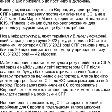
енергію або призвела б до постійних відключень.
Вищі ціни, які сплачуються в Європі, змусили трейдерів
СПГ надавати перевагу поставкам клієнтам в ЄС, а не в
Азії, каже Том Марзек-Мансер, керівник газової аналітики
ICIS. «Ринкові сигнали були основоположними для
розподілу ресурсів там, де це було потрібно».
Нова інфраструктура, як-от термінал у Вільгельмсхафені,
який запрацював у грудні 2022 року, дозволила ЄС стати
значним імпортером СПГ. У 2021 році СПГ становив лише
близько 20 відсотків загального імпорту природного газу
ЄС. У 2023 році — 42 відсотки.
Майже половина поставок минулого року надійшла зі США,
які зараз є найбільшим у світі експортером СПГ після
сланцевого буму, і блок також отримав значні обсяги з
Катару, третього за величиною експортера. Але за іронією
долі імпорт російського СПГ до ЄС також різко зріс за цей
період. Проте зараз країни-члени ЄС обговорюють з
Європейською комісією питання про те, чи можна і як саме
накласти санкції на російський СПГ.
Нововиявлена залежність від СПГ створює потенційні
проблеми для Європи в подальшому, запроваджуючи
залежність від різних партнерів щодо газу, піддаючи її