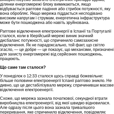
ділянки енергомережі блоку вимикаються, якщо
відбувається раптове падіння або стрибок потужності, яку
вона обробляє. Якщо мережа піддається несподівано
високим напругам і струмам, енергетична інфраструктура
може бути пошкоджена або навіть зруйнована.
Раптове відключення електроенергії в Іспанії та Португалії
сталося, коли в Іберійській мережі виник значний
дисбаланс потужності, що спричинило самозахисне
відключення. Як не парадоксально, той факт, що світло
згасло, — це добре — це показує, що механізми, призначені
для захисту енергомережі від серйозних пошкоджень,
працюють.
Що саме там сталося?
У понеділок о 12:33 сталося щось справді божевільне:
більше половини електроенергії Іспанії раптово зникло. Не
дивно, що це дестабілізувало мережу, спричинивши масове
відключення електроенергії.
Схоже, що мережа зазнала початкової, секундної втрати
виробництва електроенергії, від якої швидко відновилася.
Але одразу після цього вона зазнала тривалішого
переривання, яке спричинило відключення, повідомляє