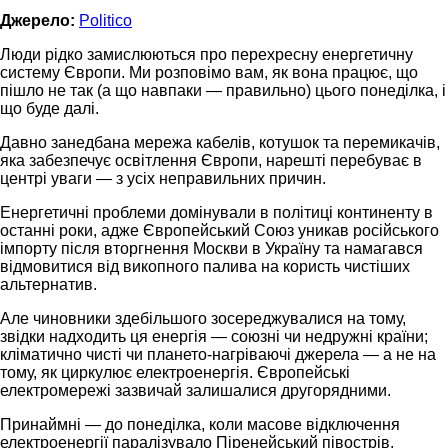
Джерело:
Politico
Люди рідко замислюються про перехресну енергетичну
систему Європи. Ми розповімо вам, як вона працює, що
пішло не так (а що навпаки — правильно) цього понеділка, і
що буде далі.
Давно занедбана мережа кабелів, котушок та перемикачів,
яка забезпечує освітлення Європи, нарешті перебуває в
центрі уваги — з усіх неправильних причин.
Енергетичні проблеми домінували в політиці континенту в
останні роки, адже Європейський Союз уникав російського
імпорту після вторгнення Москви в Україну та намагався
відмовитися від викопного палива на користь чистіших
альтернатив.
Але чиновники здебільшого зосереджувалися на тому,
звідки надходить ця енергія — союзні чи недружні країни;
кліматично чисті чи плането-нагріваючі джерела — а не на
тому, як циркулює електроенергія. Європейські
електромережі зазвичай залишалися другорядними.
Принаймні — до понеділка, коли масове відключення
електроенергії паралізувало Піренейський півострів,