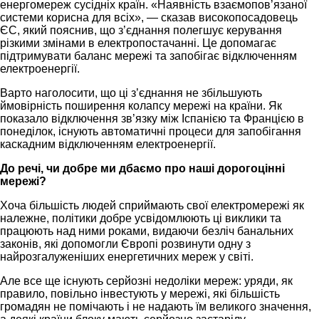
енергомереж сусідніх країн. «Наявність взаємопов’язаної
системи корисна для всіх», — сказав високопосадовець
ЄС, який пояснив, що з’єднання полегшує керування
різкими змінами в електропостачанні. Це допомагає
підтримувати баланс мережі та запобігає відключенням
електроенергії.
Варто наголосити, що ці з’єднання не збільшують
ймовірність поширення колапсу мережі на країни. Як
показало відключення зв’язку між Іспанією та Францією в
понеділок, існують автоматичні процеси для запобігання
каскадним відключенням електроенергії.
До речі, чи добре ми дбаємо про наші дорогоцінні
мережі?
Хоча більшість людей сприймають свої електромережі як
належне, політики добре усвідомлюють ці виклики та
працюють над ними роками, видаючи безліч банальних
законів, які допомогли Європі розвинути одну з
найрозгалуженіших енергетичних мереж у світі.
Але все ще існують серйозні недоліки мереж: уряди, як
правило, повільно інвестують у мережі, які більшість
громадян не помічають і не надають їм великого значення,