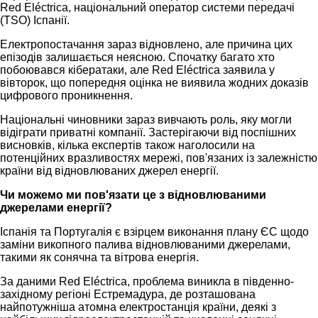
Red Eléctrica, національний оператор системи передачі
(TSO) Іспанії.
Електропостачання зараз відновлено, але причина цих
епізодів залишається неясною. Спочатку багато хто
побоювався кібератаки, але Red Eléctrica заявила у
вівторок, що попередня оцінка не виявила жодних доказів
цифрового проникнення.
Національні чиновники зараз вивчають роль, яку могли
відіграти приватні компанії. Застерігаючи від поспішних
висновків, кілька експертів також наголосили на
потенційних вразливостях мережі, пов'язаних із залежністю
країни від відновлюваних джерел енергії.
Чи можемо ми пов'язати це з відновлюваними
джерелами енергії?
Іспанія та Португалія є взірцем виконання плану ЄС щодо
заміни викопного палива відновлюваними джерелами,
такими як сонячна та вітрова енергія.
За даними Red Eléctrica, проблема виникла в південно-
західному регіоні Естремадура, де розташована
найпотужніша атомна електростанція країни, деякі з