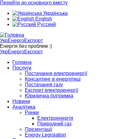
Перейти до основного вмісту
Українська
English
Русский
УкрЕнергоЕкспорт
Енергія без проблем :)
УкрЕнергоЕкспорт
Головна
Послуги
Постачання електроенергії
Консалтинг в енергетиці
Постачання газу
Експорт електроенергії
Юридична підтримка
Новини
Аналітика
Ринки
Електроенергія
Природний газ
Презентації
Energy Legislation