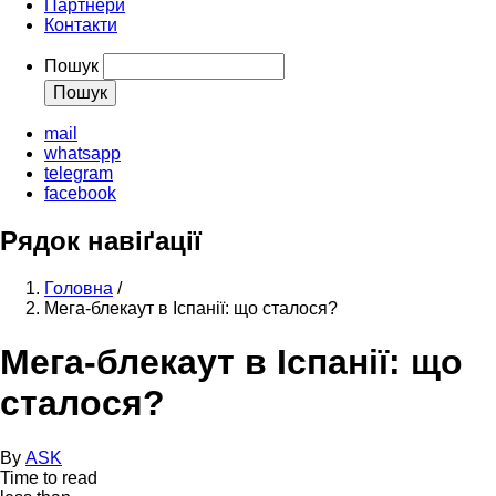
Партнери
Контакти
Пошук
mail
whatsapp
telegram
facebook
Рядок навіґації
Головна
/
Мега-блекаут в Іспанії: що сталося?
Мега-блекаут в Іспанії: що
сталося?
By
ASK
Time to read