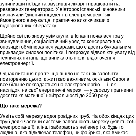
зупинивши поїзди та змусивши лікарні працювати на
резервних генераторах. У вівторок іспанські чиновники
визначили “дивний інцидент в електромережі” як
ймовірного винуватця, практично виключивши з
підозрюваних кібератаку.
Щойно світло знову увімкнули, в Іспанії почалася гра у
звинувачення, соціалістичний уряд та консервативна
опозиція обмінювалися ударами, що є досить буквальним
прикладом силової політики, і погрожує відволікти увагу від
технічних питань, що виникають після відключення
електроенергії.
Однак питання про те, що пішло не так і як запобігти
повторенню цього, є життєво важливим, оскільки Європа
все більше покладається на електроенергію — і, як
наслідок, на свої енергетичні мережі — у своєму прагненні
досягти кліматичної нейтральності до 2050 року.
Що таке мережа?
Уявіть собі мережу водопровідних труб. На обох кінцях цих
труб деякі частини системи заповнюють мережу (уявіть собі
електростанції), а інші забирають з неї енергію, будь то
людина, яка підключає телефон, чи фабрика, яка вмикає