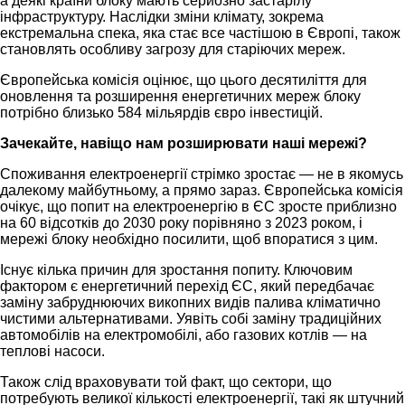
а деякі країни блоку мають серйозно застарілу
інфраструктуру. Наслідки зміни клімату, зокрема
екстремальна спека, яка стає все частішою в Європі, також
становлять особливу загрозу для старіючих мереж.
Європейська комісія оцінює, що цього десятиліття для
оновлення та розширення енергетичних мереж блоку
потрібно близько 584 мільярдів євро інвестицій.
Зачекайте, навіщо нам розширювати наші мережі?
Споживання електроенергії стрімко зростає — не в якомусь
далекому майбутньому, а прямо зараз. Європейська комісія
очікує, що попит на електроенергію в ЄС зросте приблизно
на 60 відсотків до 2030 року порівняно з 2023 роком, і
мережі блоку необхідно посилити, щоб впоратися з цим.
Існує кілька причин для зростання попиту. Ключовим
фактором є енергетичний перехід ЄС, який передбачає
заміну забруднюючих викопних видів палива кліматично
чистими альтернативами. Уявіть собі заміну традиційних
автомобілів на електромобілі, або газових котлів — на
теплові насоси.
Також слід враховувати той факт, що сектори, що
потребують великої кількості електроенергії, такі як штучний