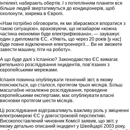
інтелект, набирають обертів. І з потеплінням планети все
більше людей звертатимуться до кондиціонерів, щоб
охолонути, зокрема в Європі.
«Нам потрібно обговорити, як ми збираємося впоратися з
такою ситуацією», враховуючи, що незабаром «кожна
частина економіки буде електрифікована», — зауважує
один з дипломатів ЄС. «Уявіть, що через 20 років [у нас]
буде повне відключення електроенергії… Ви не зможете
завести машину, піти на роботу».
А що буде далі з Іспанією? Законодавство ЄС вимагає
ретельного розслідування інцидентів, пов’язаних з
європейськими мережами.
Іспанія повинна опублікувати технічний звіт, в якому
пояснюється, що сталося, протягом трьох місяців. Більш
масштабне незалежне розслідування, проведене
європейськими експертами, має опублікувати власні
висновки протягом шести місяців.
Ці розслідування відіграватимуть важливу роль у зміцненні
електромережі ЄС у довгостроковій перспективі.
Високопоставлений чиновник Комісії заявив, що звіт, у
якому детально описаний інцидент у Швейцарії 2003 року,