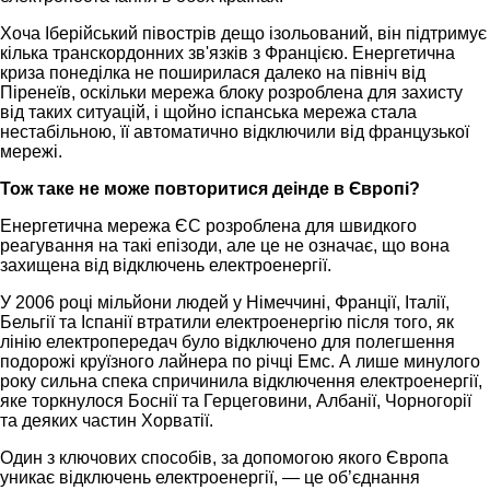
Хоча Іберійський півострів дещо ізольований, він підтримує
кілька транскордонних зв'язків з Францією. Енергетична
криза понеділка не поширилася далеко на північ від
Піренеїв, оскільки мережа блоку розроблена для захисту
від таких ситуацій, і щойно іспанська мережа стала
нестабільною, її автоматично відключили від французької
мережі.
Тож таке не може повторитися деінде в Європі?
Енергетична мережа ЄС розроблена для швидкого
реагування на такі епізоди, але це не означає, що вона
захищена від відключень електроенергії.
У 2006 році мільйони людей у Німеччині, Франції, Італії,
Бельгії та Іспанії втратили електроенергію після того, як
лінію електропередач було відключено для полегшення
подорожі круїзного лайнера по річці Емс. А лише минулого
року сильна спека спричинила відключення електроенергії,
яке торкнулося Боснії та Герцеговини, Албанії, Чорногорії
та деяких частин Хорватії.
Один з ключових способів, за допомогою якого Європа
уникає відключень електроенергії, — це об’єднання