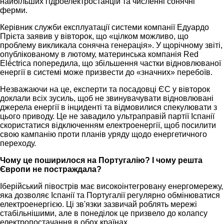
найбільших гідроелектростанцій та численні сонячні
ферми.
Керівник служби експлуатації системи компанії Едуардо
Прієта заявив у вівторок, що «цілком можливо, що
проблему викликала сонячна генерація». У щорічному звіті,
опублікованому в лютому, материнська компанія Red
Eléctrica попередила, що збільшення частки відновлюваної
енергії в системі може призвести до «значних» перебоїв.
Незважаючи на це, експерти та посадовці ЄС у вівторок
доклали всіх зусиль, щоб не звинувачувати відновлювані
джерела енергії в інциденті та відмовилися спекулювати з
цього приводу. Це не завадило ультраправій партії Іспанії
скористатися відключенням електроенергії, щоб посилити
свою кампанію проти планів уряду щодо енергетичного
переходу.
Чому це поширилося на Португалію? І чому решта
Європи не постраждала?
Іберійський півострів має високоінтегровану енергомережу,
яка дозволяє Іспанії та Португалії регулярно обмінюватися
електроенергією. Ці зв'язки зазвичай роблять мережі
стабільнішими, але в понеділок це призвело до колапсу
електропостачання в обох країнах.