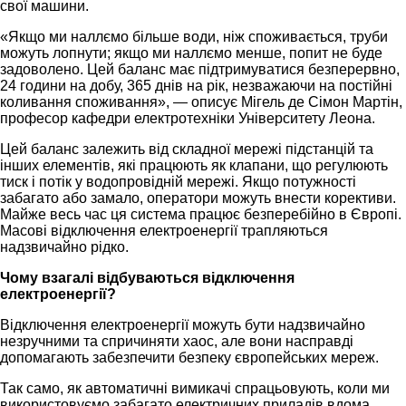
свої машини.
«Якщо ми наллємо більше води, ніж споживається, труби
можуть лопнути; якщо ми наллємо менше, попит не буде
задоволено. Цей баланс має підтримуватися безперервно,
24 години на добу, 365 днів на рік, незважаючи на постійні
коливання споживання», — описує Мігель де Сімон Мартін,
професор кафедри електротехніки Університету Леона.
Цей баланс залежить від складної мережі підстанцій та
інших елементів, які працюють як клапани, що регулюють
тиск і потік у водопровідній мережі. Якщо потужності
забагато або замало, оператори можуть внести корективи.
Майже весь час ця система працює безперебійно в Європі.
Масові відключення електроенергії трапляються
надзвичайно рідко.
Чому взагалі відбуваються відключення
електроенергії?
Відключення електроенергії можуть бути надзвичайно
незручними та спричиняти хаос, але вони насправді
допомагають забезпечити безпеку європейських мереж.
Так само, як автоматичні вимикачі спрацьовують, коли ми
використовуємо забагато електричних приладів вдома,