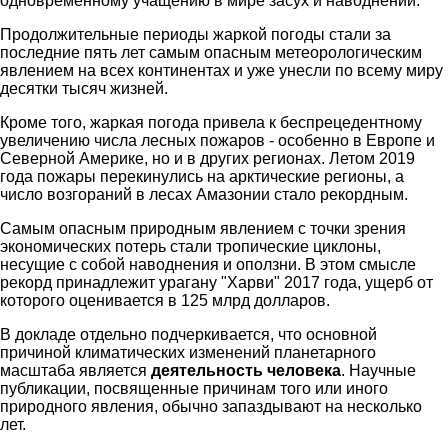
одновременному учащению в мире засух и наводнений.
Продолжительные периоды жаркой погоды стали за
последние пять лет самым опасным метеорологическим
явлением на всех континентах и уже унесли по всему миру
десятки тысяч жизней.
Кроме того, жаркая погода привела к беспрецедентному
увеличению числа лесных пожаров - особенно в Европе и
Северной Америке, но и в других регионах. Летом 2019
года пожары перекинулись на арктические регионы, а
число возгораний в лесах Амазонии стало рекордным.
Самым опасным природным явлением с точки зрения
экономических потерь стали тропические циклоны,
несущие с собой наводнения и оползни. В этом смысле
рекорд принадлежит урагану "Харви" 2017 года, ущерб от
которого оценивается в 125 млрд долларов.
В докладе отдельно подчеркивается, что основной
причиной климатических изменений планетарного
масштаба является
деятельность человека
. Научные
публикации, посвященные причинам того или иного
природного явления, обычно запаздывают на несколько
лет.