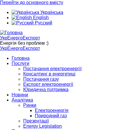
Перейти до основного вмісту
Українська
English
Русский
УкрЕнергоЕкспорт
Енергія без проблем :)
УкрЕнергоЕкспорт
Головна
Послуги
Постачання електроенергії
Консалтинг в енергетиці
Постачання газу
Експорт електроенергії
Юридична підтримка
Новини
Аналітика
Ринки
Електроенергія
Природний газ
Презентації
Energy Legislation