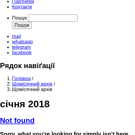
Партнери
Контакти
Пошук
mail
whatsapp
telegram
facebook
Рядок навіґації
Головна
/
Щомісячний архів
/
Щомісячний архів
січня 2018
Not found
Sorry, what you're looking for simply isn't here