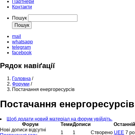
Партнери
Контакти
Пошук
mail
whatsapp
telegram
facebook
Рядок навіґації
Головна
/
Форуми
/
Постачання енергоресурсів
Постачання енергоресурсів
Щоб додати новий матеріал на форум увійдіть.
Форум
Теми
Дописи
Останній
Нові дописи відсутні
1
1
Створено
UEE
7 ро