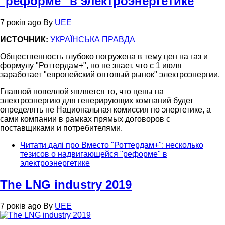
"реформе" в электроэнергетике
7 років ago
By
UEE
ИСТОЧНИК:
УКРАЇНСЬКА ПРАВДА
Общественность глубоко погружена в тему цен на газ и
формулу "Роттердам+", но не знает, что с 1 июля
заработает "европейский оптовый рынок" электроэнергии.
Главной новеллой является то, что цены на
электроэнергию для генерирующих компаний будет
определять не Национальная комиссия по энергетике, а
сами компании в рамках прямых договоров с
поставщиками и потребителями.
Читати далі
про Вместо "Роттердам+": несколько
тезисов о надвигающейся "реформе" в
электроэнергетике
The LNG industry 2019
7 років ago
By
UEE