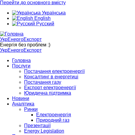
Перейти до основного вмісту
Українська
English
Русский
УкрЕнергоЕкспорт
Енергія без проблем :)
УкрЕнергоЕкспорт
Головна
Послуги
Постачання електроенергії
Консалтинг в енергетиці
Постачання газу
Експорт електроенергії
Юридична підтримка
Новини
Аналітика
Ринки
Електроенергія
Природний газ
Презентації
Energy Legislation