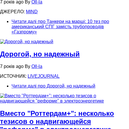
7 років ago
By
Oll-la
ДЖЕРЕЛО:
MIND
Читати далі
про Танкери на марші: 10 тез про
американський СПГ замість трубопроводів
«Газпрому»
Дорогой, но надежный
7 років ago
By
Oll-la
ИСТОЧНИК:
LIVEJOURNAL
Читати далі
про Дорогой, но надежный
Вместо "Роттердам+": несколько
тезисов о надвигающейся