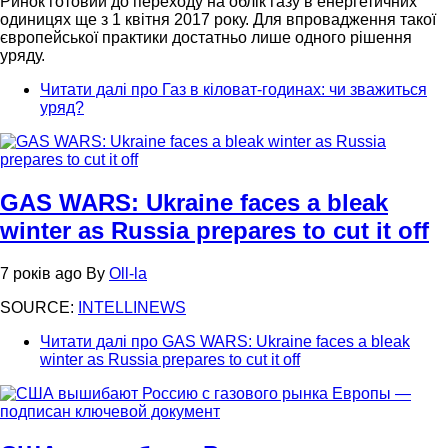
Ринок готовий до переходу на облік газу в енергетичних
одиницях ще з 1 квітня 2017 року. Для впровадження такої
європейської практики достатньо лише одного рішення
уряду.
Читати далі
про Газ в кіловат-годинах: чи зважиться
уряд?
GAS WARS: Ukraine faces a bleak
winter as Russia prepares to cut it off
7 років ago
By
Oll-la
SOURCE:
INTELLINEWS
Читати далі
про GAS WARS: Ukraine faces a bleak
winter as Russia prepares to cut it off