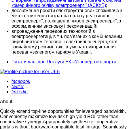
створенні і впровадженні автоматизованих систем
комерційного обліку електроенергії (АСКУЕ)
;
дослідження роботи електроустановок споживача з
метою зниження витрат на оплату реактивної
електроенергії, поліпшення якості електроенергії, з
оформленням висновку і рекомендацій;
впровадження передових технологій в
електроенергетиці, в т.ч. пов'язаних з комбінованим
виробництвом теплової і електричної енергії, як в
звичайному режимі, так і в умовах використання
переваг «зеленого» тарифу в Україні.
Читати далі
про Послуги ЕК «Укренергоекспорт»
facebook
twitter
linkedin
About
Quickly extend top-line opportunities for leveraged bandwidth.
Conveniently maximize low-risk high-yield ROI rather than
cooperative synergy. Appropriately synthesize cooperative
portals without backward-compatible total linkage. Seamlessly