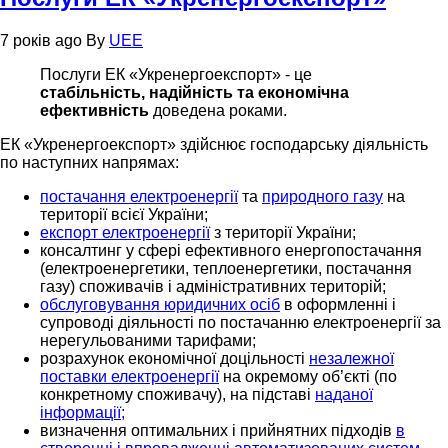
7 років ago
By
UEE
Послуги ЕК «Укренергоекспорт» - це
стабільність, надійність та економічна
ефективність
доведена роками.
ЕК «Укренергоекспорт» здійснює господарську діяльність
по наступних напрямах:
постачання електроенергії
та
природного газу
на
території всієї України;
експорт електроенергії
з території України;
консалтинг у сфері ефективного енергопостачання
(електроенергетики, теплоенергетики, постачання
газу) споживачів і адміністративних територій;
обслуговування юридичних осіб
в оформленні і
супроводі діяльності по постачанню електроенергії за
нерегульованими тарифами;
розрахунок економічної доцільності
незалежної
поставки електроенергії
на окремому об’єкті (по
конкретному споживачу), на підставі
наданої
інформації;
визначення оптимальних і прийнятних підходів
в