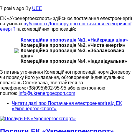
7 років ago
By
UEE
ЕК «Укренергоекспорт» здійснює постачання електроенергії
на умовах
публічного Договору про постачання електричної
енергії
та комерційних пропозицій:
Комерційна пропозиція №1. «Найкраща ціна»
Комерційна пропозиція №2. «Чиста енергія»
Комерційна пропозиція №3. «Збалансована
ціна»
Комерційна пропозиція №4. «Індивідуальна»
З питань уточнення Комерційної пропозиції, норм Договору
чи порядку його укладання, обговорення індивідуальних
побажань Споживача, звертайтеся за
телефоном:+38(095)602-95-95 або електронною
поштою:
info@ukrenergoexport.com
Читати далі
про Постачання електроенергії від ЕК
«Укренергоекспорт»
Послуги ЕК «Укренергоекспорт»