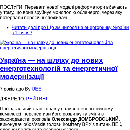
ПОСЛУГИ. Переваги нової моделі реформатори вбачають
у тому, що вона зруйнує монополію обленерго, через яку
потерпали пересічні споживачі
Читати далі
про Що змінилося на енергоринку України
з 1 січня?
Україна — на шляху до нових
енерготехнологій та енергетичної
модернізації
7 років ago
By
UEE
ДЖЕРЕЛО:
РЕЙТИНГ
Про загальний стан справ у паливно-енергетичному
комплексі, перспективи його розвитку та зміни в
законодавстві розповів
Олександр ДОМБРОВСЬКИЙ
,
виконувач обов’язків голови Комітету ВРУ з питань ПЕК,
ядерної політики та ядерної безпеки.