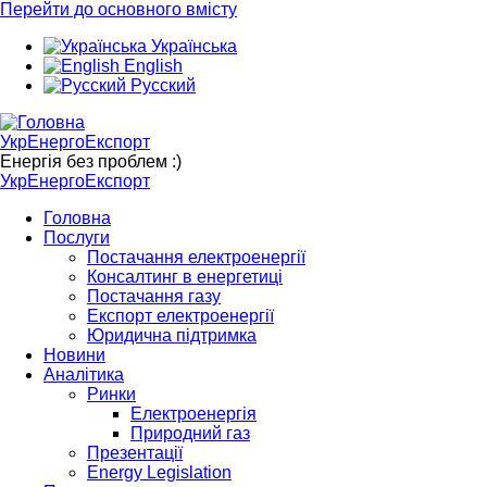
Перейти до основного вмісту
Українська
English
Русский
УкрЕнергоЕкспорт
Енергія без проблем :)
УкрЕнергоЕкспорт
Головна
Послуги
Постачання електроенергії
Консалтинг в енергетиці
Постачання газу
Експорт електроенергії
Юридична підтримка
Новини
Аналітика
Ринки
Електроенергія
Природний газ
Презентації
Energy Legislation