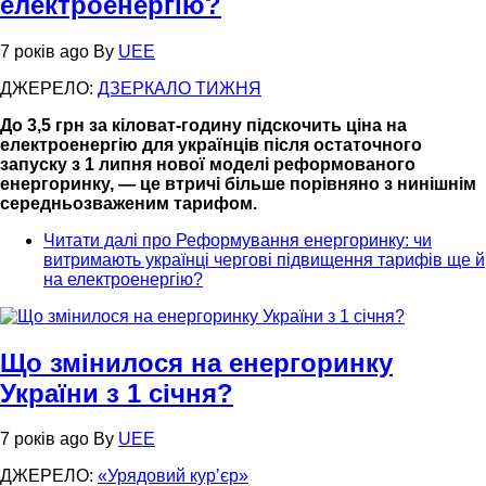
електроенергію?
7 років ago
By
UEE
ДЖЕРЕЛО:
ДЗЕРКАЛО ТИЖНЯ
До 3,5 грн за кіловат-годину підскочить ціна на
електроенергію для українців після остаточного
запуску з 1 липня нової моделі реформованого
енергоринку, — це втричі більше порівняно з нинішнім
середньозваженим тарифом.
Читати далі
про Реформування енергоринку: чи
витримають українці чергові підвищення тарифів ще й
на електроенергію?
Що змінилося на енергоринку
України з 1 січня?
7 років ago
By
UEE
ДЖЕРЕЛО:
«
Урядовий кур’єр
»