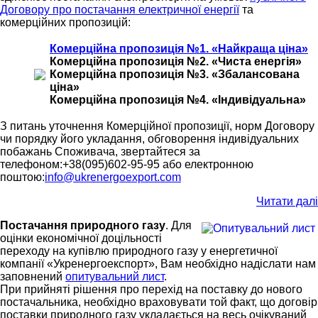
Договору про постачання електричної енергії
та
комерційних пропозицій:
Комерційна пропозиція №1. «Найкраща ціна»
Комерційна пропозиція №2. «Чиста енергія»
Комерційна пропозиція №3. «Збалансована
ціна»
Комерційна пропозиція №4. «Індивідуальна»
З питань уточнення Комерційної пропозиції, норм Договору
чи порядку його укладання, обговорення індивідуальних
побажань Споживача, звертайтеся за
телефоном:+38(095)602-95-95 або електронною
поштою:
info@ukrenergoexport.com
Читати далі
Постачання природного газу
.
Для
оцінки економічної доцільності
переходу на купівлю природного газу у енергетичної
компанії «Укренергоекспорт», Вам необхідно надіслати нам
заповнений
опитувальний лист
.
При прийняті рішення про перехід на поставку до нового
постачальника, необхідно враховувати той факт, що договір
поставки природного газу укладається на весь очікуваний