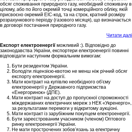
обсяг споживання природного газу, необхідний споживачу в
цілому, або по його окремій точці комерційного обліку, якій
присвоєно окремий EIC-код, та на строк, кратний розміру
розрахункового періоду (газового місяця), що визначається
в договорі постачання природного газу.
Читати далі
Експорт електроенергії
можливий :). Відповідно до
законодавства України, експортери електроенергії повинні
відповідати наступним формальним вимогам:
Бути резидентом України.
Володіти ліцензією-квотою не менш ніж річний обсяг
експорту електроенергії.
Мати контракт на купівлю необхідного об'єму
електроенергії у Державного підприємства
«Енергоринок» (ДПЕ).
Мати контракт на доступ до пропускної спроможності
міждержавних електричних мереж з НЕК «Укренерго»,
за результатами перемоги у відкритому аукціоні.
Мати контракт із зарубіжним покупцем електроенергії.
Бути зареєстрованим учасником (членом) Оптового
ринку електроенергії України.
Не мати прострочених зобов'язань за електричну