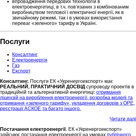
впровадження передових технологій в
електроенергетиці, в т.ч. пов'язаних з комбінованим
виробництвом теплової і електричної енергії, як в
звичайному режимі, так і в умовах використання
переваг «зеленого» тарифу в Україні.
Послуги
Консалтинг
Електроенергія
Газ
Експорт
Консалтинг.
Послуги ЕК «Укренергоекспорт» має
РЕАЛЬНИЙ, ПРАКТИЧНИЙ ДОСВІД
супроводу проектів в
традиційній та альтернативній енергетиці:
отримання
ліцензій на вироблення електроенергії, розробка моделі та
отримання «зеленого тарифу», укладення договорів з ОРЕ,
реєстрації АСКОЕ та багато іншого.
Читати далі
Постачання електроенергії
. ЕК «Укренергоекспорт»
здійснює постачання електроенергії на умовах
публічного