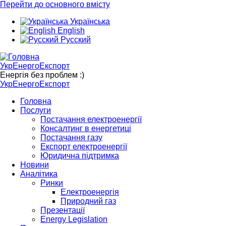
Перейти до основного вмісту
Українська
English
Русский
УкрЕнергоЕкспорт
Енергія без проблем :)
УкрЕнергоЕкспорт
Головна
Послуги
Постачання електроенергії
Консалтинг в енергетиці
Постачання газу
Експорт електроенергії
Юридична підтримка
Новини
Аналітика
Ринки
Електроенергія
Природний газ
Презентації
Energy Legislation