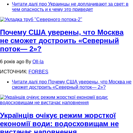
Читати далі
про Украинцы не доплачивают за свет: в
чем опасность и к чему это приведет
Почему США уверены, что Москва
не сможет достроить «Северный
поток— 2»?
6 років ago
By
Oll-la
ИСТОЧНИК:
FORBES
Читати далі
про Почему США уверены, что Москва не
сможет достроить «Северный поток— 2»?
Українців очікує режим жорсткої
економії води: водосховищам не
вистачає наповнення