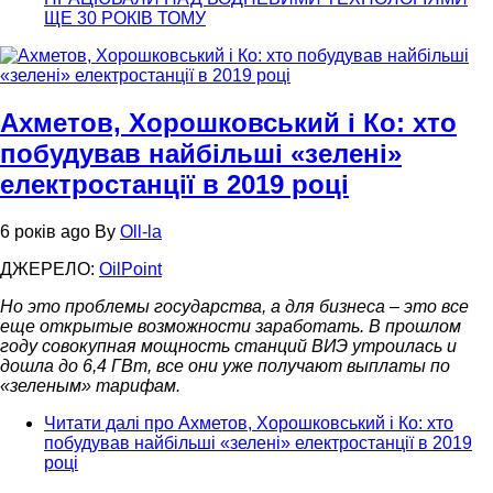
ЩЕ 30 РОКІВ ТОМУ
Ахметов, Хорошковський і Ко: хто
побудував найбільші «зелені»
електростанції в 2019 році
6 років ago
By
Oll-la
ДЖЕРЕЛО:
OilPoint
Но это проблемы государства, а для бизнеса – это все
еще открытые возможности заработать. В прошлом
году совокупная мощность станций ВИЭ утроилась и
дошла до 6,4 ГВт, все они уже получают выплаты по
«зеленым» тарифам.
Читати далі
про Ахметов, Хорошковський і Ко: хто
побудував найбільші «зелені» електростанції в 2019
році