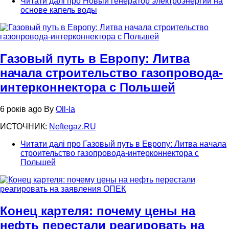
Читати далі
про Новый генератор электроэнергии на
основе капель воды
Газовый путь в Европу: Литва
начала строительство газопровода-
интерконнектора с Польшей
6 років ago
By
Oll-la
ИСТОЧНИК:
Neftegaz.RU
Читати далі
про Газовый путь в Европу: Литва начала
строительство газопровода-интерконнектора с
Польшей
Конец картеля: почему цены на
нефть перестали реагировать на