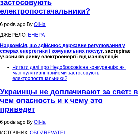
застосовують
електропостачальники?
6 років ago
By
Oll-la
ДЖЕРЕЛО:
ЕНЕРА
Нацкомісія, що здійснює державне регулювання у
сферах енергетики і комунальних послуг
, застерігає
учасників ринку електроенергії від маніпуляцій.
Читати далі
про Недобросовісна конкуренція: які
маніпулятивні прийоми застосовують
електропостачальники?
Украинцы не доплачивают за свет: в
чем опасность и к чему это
приведет
6 років ago
By
Oll-la
ИСТОЧНИК:
OBOZREVATEL