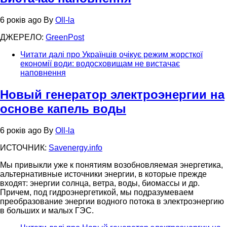
6 років ago
By
Oll-la
ДЖЕРЕЛО:
GreenPost
Читати далі
про Українців очікує режим жорсткої
економії води: водосховищам не вистачає
наповнення
Новый генератор электроэнергии на
основе капель воды
6 років ago
By
Oll-la
ИСТОЧНИК:
Savenergy.info
Мы привыкли уже к понятиям возобновляемая энергетика,
альтернативные источники энергии, в которые прежде
входят: энергии солнца, ветра, воды, биомассы и др.
Причем, под гидроэнергетикой, мы подразумеваем
преобразование энергии водного потока в электроэнергию
в больших и малых ГЭС.