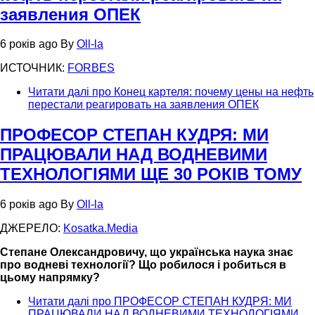
заявления ОПЕК
6 років ago
By
Oll-la
ИСТОЧНИК:
FORBES
Читати далі
про Конец картеля: почему цены на нефть
перестали реагировать на заявления ОПЕК
ПРОФЕСОР СТЕПАН КУДРЯ: МИ
ПРАЦЮВАЛИ НАД ВОДНЕВИМИ
ТЕХНОЛОГІЯМИ ЩЕ 30 РОКІВ ТОМУ
6 років ago
By
Oll-la
ДЖЕРЕЛО:
Kosatka.Media
Степане Олександровичу, що українська наука знає
про водневі технології? Що робилося і робиться в
цьому напрямку?
Читати далі
про ПРОФЕСОР СТЕПАН КУДРЯ: МИ
ПРАЦЮВАЛИ НАД ВОДНЕВИМИ ТЕХНОЛОГІЯМИ