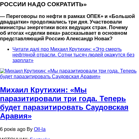
РОССИИ НАДО СОКРАТИТЬ»
— Переговоры по нефти в рамках ОПЕК+ и «Большой
двадцатки» продолжались три дня. Участвовали
министры энергетики всех ведущих стран. Почему
об итогах «сделки века» рассказывает в основном
представляющий Россию Александр Новак?
Читати далі
про Михаил Крутихин: «Это смерть
нефтяной отрасли. Сотни тысяч людей окажутся без
зарплат»
Михаил Крутихин: «Мы
паразитировали три года. Теперь
будет паразитировать Саудовская
Аравия»
6 років ago
By
Oll-la