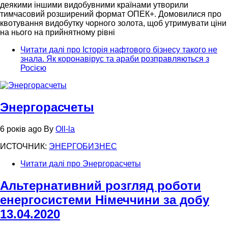
деякими іншими видобувними країнами утворили
тимчасовий розширений формат ОПЕК+. Домовилися про
квотування видобутку чорного золота, щоб утримувати ціни
на нього на прийнятному рівні
Читати далі
про Історія нафтового бізнесу такого не
знала. Як коронавірус та араби розправляються з
Росією
Энергорасчеты
6 років ago
By
Oll-la
ИСТОЧНИК:
ЭНЕРГОБИЗНЕС
Читати далі
про Энергорасчеты
Альтернативний розгляд роботи
енергосистеми Німеччини за добу
13.04.2020