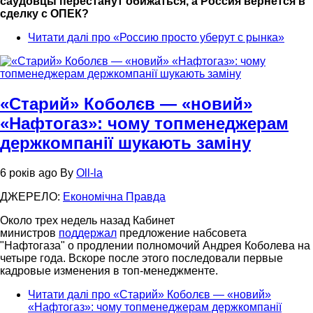
саудовцы перестанут обижаться, а Россия вернется в
сделку с ОПЕК?
Читати далі
про «Россию просто уберут c рынка»
«Старий» Коболєв — «новий»
«Нафтогаз»: чому топменеджерам
держкомпанії шукають заміну
6 років ago
By
Oll-la
ДЖЕРЕЛО:
Економiчна Правда
Около трех недель назад Кабинет
министров
поддержал
предложение набсовета
"Нафтогаза" о продлении полномочий Андрея Коболева на
четыре года. Вскоре после этого последовали первые
кадровые изменения в топ-менеджменте.
Читати далі
про «Старий» Коболєв — «новий»
«Нафтогаз»: чому топменеджерам держкомпанії