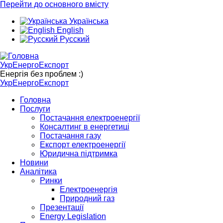
Перейти до основного вмісту
Українська
English
Русский
УкрЕнергоЕкспорт
Енергія без проблем :)
УкрЕнергоЕкспорт
Головна
Послуги
Постачання електроенергії
Консалтинг в енергетиці
Постачання газу
Експорт електроенергії
Юридична підтримка
Новини
Аналітика
Ринки
Електроенергія
Природний газ
Презентації
Energy Legislation