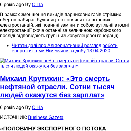
6 років ago
By
Oll-la
В рамках зменшення викидів парникових газів стрімких
обертів набирає будівництво сонячних та вітрових
електростанцій, які повинні замінити собою вугільніі атомні
електростанції (хоча останні за величиною карбонового
посліді відповідають групі низьковуглецевої генерації).
Читати далі
про Альтернативний розгляд роботи
енергосистеми Німеччини за добу 13.04.2020
Михаил Крутихин: «Это смерть
нефтяной отрасли. Сотни тысяч
людей окажутся без зарплат»
6 років ago
By
Oll-la
ИСТОЧНИК:
Business Gazeta
«ПОЛОВИНУ ЭКСПОРТНОГО ПОТОКА