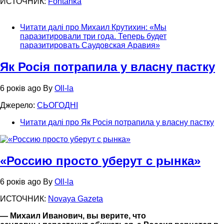
ИСТОЧНИК:
Fontanka
Читати далі
про Михаил Крутихин: «Мы
паразитировали три года. Теперь будет
паразитировать Саудовская Аравия»
Як Росія потрапила у власну пастку
6 років ago
By
Oll-la
Джерело:
СЬОГОДНІ
Читати далі
про Як Росія потрапила у власну пастку
«Россию просто уберут c рынка»
6 років ago
By
Oll-la
ИСТОЧНИК:
Novaya Gazeta
— Михаил Иванович, вы верите, что