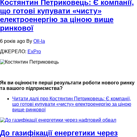
Костянтин Петриковець: Є компанії,
що готові купувати «чисту»
електроенергію за ціною вище
ринкової
6 років ago
By
Oll-la
ДЖЕРЕЛО:
ExPro
Як ви оцінюєте перші результати роботи нового ринку
та вашого підприємства?
Читати далі
про Костянтин Петриковець: Є компанії,
що готові купувати «чисту» електроенергію за ціною
вище ринкової
До газифікації енергетики через