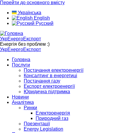
Перейти до основного вмісту
Українська
English
Русский
УкрЕнергоЕкспорт
Енергія без проблем :)
УкрЕнергоЕкспорт
Головна
Послуги
Постачання електроенергії
Консалтинг в енергетиці
Постачання газу
Експорт електроенергії
Юридична підтримка
Новини
Аналітика
Ринки
Електроенергія
Природний газ
Презентації
Energy Legislation