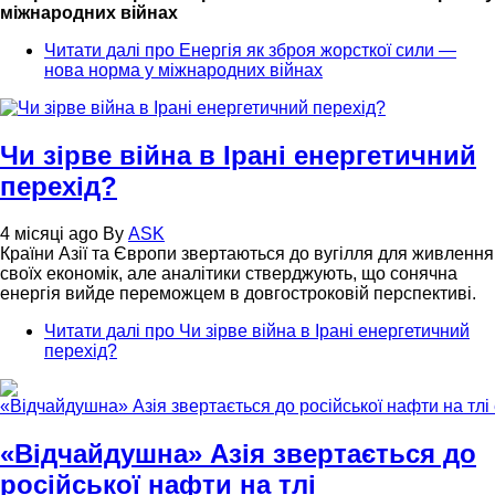
міжнародних війнах
Читати далі
про Енергія як зброя жорсткої сили —
нова норма у міжнародних війнах
Чи зірве війна в Ірані енергетичний
перехід?
4 місяці ago
By
ASK
Країни Азії та Європи звертаються до вугілля для живлення
своїх економік, але аналітики стверджують, що сонячна
енергія вийде переможцем в довгостроковій перспективі.
Читати далі
про Чи зірве війна в Ірані енергетичний
перехід?
«Відчайдушна» Азія звертається до
російської нафти на тлі