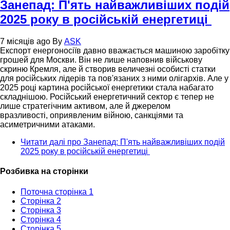
Занепад: П'ять найважливіших подій
2025 року в російській енергетиці
7 місяців ago
By
ASK
Експорт енергоносіїв давно вважається машиною заробітку
грошей для Москви. Він не лише наповнив військову
скриню Кремля, але й створив величезні особисті статки
для російських лідерів та пов'язаних з ними олігархів. Але у
2025 році картина російської енергетики стала набагато
складнішою. Російський енергетичний сектор є тепер не
лише стратегічним активом, але й джерелом
вразливості, оприявленим війною, санкціями та
асиметричними атаками.
Читати далі
про Занепад: П'ять найважливіших подій
2025 року в російській енергетиці
Розбивка на сторінки
Поточна сторінка
1
Сторінка
2
Сторінка
3
Сторінка
4
Сторінка
5