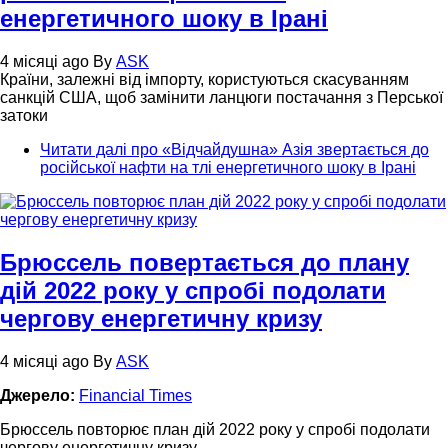
енергетичного шоку в Ірані
4 місяці ago
By
ASK
Країни, залежні від імпорту, користуються скасуванням
санкцій США, щоб замінити ланцюги постачання з Перської
затоки
Читати далі
про «Відчайдушна» Азія звертається до
російської нафти на тлі енергетичного шоку в Ірані
Брюссель повертається до плану
дій 2022 року у спробі подолати
чергову енергетичну кризу
4 місяці ago
By
ASK
Джерело:
Financial Times
Брюссель повторює план дій 2022 року у спробі подолати
чергову енергетичну кризу