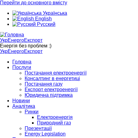
Перейти до основного вмісту
Українська
English
Русский
УкрЕнергоЕкспорт
Енергія без проблем :)
УкрЕнергоЕкспорт
Головна
Послуги
Постачання електроенергії
Консалтинг в енергетиці
Постачання газу
Експорт електроенергії
Юридична підтримка
Новини
Аналітика
Ринки
Електроенергія
Природний газ
Презентації
Energy Legislation