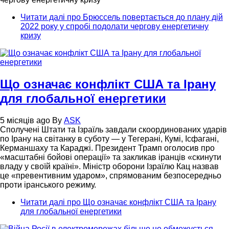
Читати далі
про Брюссель повертається до плану дій
2022 року у спробі подолати чергову енергетичну
кризу
Що означає конфлікт США та Ірану
для глобальної енергетики
5 місяців ago
By
ASK
Сполучені Штати та Ізраїль завдали скоординованих ударів
по Ірану на світанку в суботу — у Тегерані, Кумі, Ісфагані,
Керманшаху та Караджі. Президент Трамп оголосив про
«масштабні бойові операції» та закликав іранців «скинути
владу у своїй країні». Міністр оборони Ізраїлю Кац назвав
це «превентивним ударом», спрямованим безпосередньо
проти іранського режиму.
Читати далі
про Що означає конфлікт США та Ірану
для глобальної енергетики