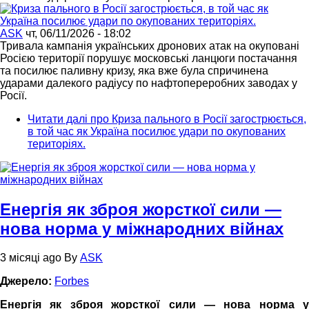
ASK
чт, 06/11/2026 - 18:02
Тривала кампанія українських дронових атак на окуповані
Росією території порушує московські ланцюги постачання
та посилює паливну кризу, яка вже була спричинена
ударами далекого радіусу по нафтопереробних заводах у
Росії.
Читати далі
про Криза пального в Росії загострюється,
в той час як Україна посилює удари по окупованих
територіях.
Енергія як зброя жорсткої сили —
нова норма у міжнародних війнах
3 місяці ago
By
ASK
Джерело:
Forbes
Енергія як зброя жорсткої сили — нова норма у