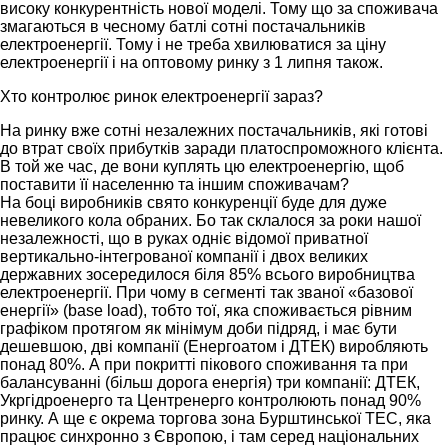
високу конкурентність нової моделі. Тому що за споживача
змагаються в чесному батлі сотні постачальників
електроенергії. Тому і не треба хвилюватися за ціну
електроенергії і на оптовому ринку з 1 липня також.
Хто контролює ринок електроенергії зараз?
На ринку вже сотні незалежних постачальників, які готові
до втрат своїх прибутків заради платоспроможного клієнта.
В той же час, де вони куплять цю електроенергію, щоб
поставити її населенню та іншим споживачам?
На боці виробників свято конкуренції буде для дуже
невеликого кола обраних. Бо так склалося за роки нашої
незалежності, що в руках одніє відомої приватної
вертикально-інтегрованої компанії і двох великих
державних зосередилося біля 85% всього виробництва
електроенергії. При чому в сегменті так званої «базової
енергії» (base load), тобто тої, яка споживається рівним
графіком протягом як мінімум доби підряд, і має бути
дешевшою, дві компанії (Енергоатом і ДТЕК) виробляють
понад 80%. А при покритті пікового споживання та при
балансуванні (більш дорога енергія) три компанії: ДТЕК,
Укргідроенерго та Центренерго контролюють понад 90%
ринку. А ще є окрема торгова зона Бурштинської ТЕС, яка
працює синхронно з Європою, і там серед національних