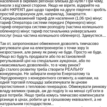
населення в окремих регіонах близька до нуля? При чому,
інколи з від’ємної сторони. Якщо не вірите, відкрийте на
сайті НКРЕКП дані щодо тарифів на друге півріччя і зробіть
простий розрахунок для, наприклад, Закарпаття.
Середньозважений тариф для населення (1,06 грн) мінус
тариф Оператора системи передачі (Укренерго) мінус
тариф оператора системи розподілу (частина колишнього
обленерго) мінус тариф постачальника універсальних
послуг (інша частина колишнього обленерго). Здивуєтеся....
Так от, запропоновані обмеження дозволять тимчасово
регулювати ціни на електроенергію з точки зору їх
незростання, але ринку як ринку не буде. Просто не буде.
Якщо всі будуть продавати або по встановленій
регульованій ціні на спеціальних аукціонах, або по
«максимально дозволеній», то в чому ринок?
До сталого розвитку треба створити РЕАЛЬНУ
конкуренцію. Не забирати енергію Енергоатому та
Укргідроенерго з конкурентного сегменту, а навпаки, на
одній торговій площадці забезпечувати їм цінове
протистояння з тепловою генерацією. Обмежувати ринкову
владу великих гравців, аж до поділу їх на менші суб’єкти в
разі потреби. Якщо треба комусь тимчасово компенсувати
різницю в цінах, робити це в грошовому еквіваленті, а не
натуральним господарством...