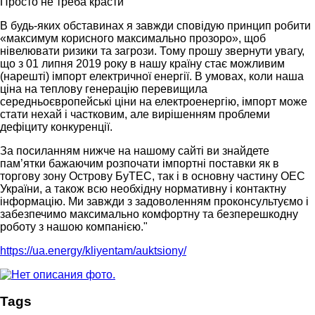
Просто не треба красти
В будь-яких обставинах я завжди сповідую принцип робити
«максимум корисного максимально прозоро», щоб
нівелювати ризики та загрози. Тому прошу звернути увагу,
що з 01 липня 2019 року в нашу країну стає можливим
(нарешті) імпорт електричної енергії. В умовах, коли наша
ціна на теплову генерацію перевищила
середньоєвропейські ціни на електроенергію, імпорт може
стати нехай і частковим, але вирішенням проблеми
дефіциту конкуренції.
За посиланням нижче на нашому сайті ви знайдете
пам’ятки бажаючим розпочати імпортні поставки як в
торгову зону Острову БуТЕС, так і в основну частину ОЕС
України, а також всю необхідну нормативну і контактну
інформацію. Ми завжди з задоволенням проконсультуємо і
забезпечимо максимально комфортну та безперешкодну
роботу з нашою компанією."
https://ua.energy/kliyentam/auktsiony/
Tags