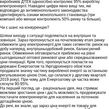
виробників ДТЕК одноосібно контролює 95% виробітку
електроенергії. Наведені цифри явно вищі тих, які
відповідно до антимонопольного законодавства
ідентифікують ознаки монопольного становища (три
компанії або менше контролюють 50% ринку та більше).
Чи є шанс на конкуренцію?
Шляхи виходу з ситуації поділяються на внутрішні та
зовнішні. Зараз пропонується на початковому етапі ринку
обмежити ціну електроенергії для таких сегментів: ринок на
добу наперед, внутрішньодобовий ринок, балансуючий
ринок. Обмеження обговорються приблизно на рівні
сьогоднішньої оптової ринкової ціни або середньозваженої
ціни генерації. Крім того, пропонується покласти на
державні Енергоатом та Укргідроенерго обов’язок
продавати значну частину виробленої енергії за останньою
регульованою ціною (тою, що склалася у другому кварталі
2019 року). При чому, для Енергоатому ця частка може
сягнути 90-95%.
На перший погляд, це - раціональна ідея, яка стримає
можливе зростання ціни і дасть можливість продовжувати
постачати електроенергію для населення за поточною
дотаційною ціною.
До речі, ви знали, що зараз ціна енергії як товару для