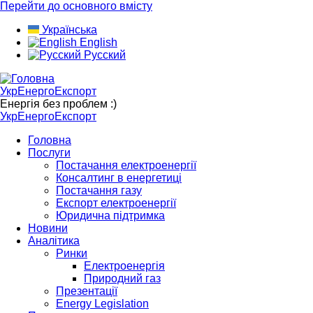
Перейти до основного вмісту
Українська
English
Русский
УкрЕнергоЕкспорт
Енергія без проблем :)
УкрЕнергоЕкспорт
Головна
Послуги
Постачання електроенергії
Консалтинг в енергетиці
Постачання газу
Експорт електроенергії
Юридична підтримка
Новини
Аналітика
Ринки
Електроенергія
Природний газ
Презентації
Energy Legislation