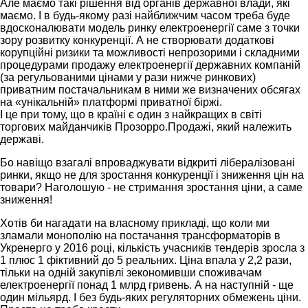
Але маємо такі рішення від органів державної влади, які
маємо. І в будь-якому разі найближчим часом треба буде
вдосконалювати модель ринку електроенергії саме з точки
зору розвитку конкуренції. А не створювати додаткові
корупційні ризики та можливості непрозорими і складними
процедурами продажу електроенергії державних компаній
(за регульованими цінами у рази нижче ринкових)
приватним постачальникам в ними же визначених обсягах
на «унікальній» платформі приватної біржі.
І це при тому, що в країні є один з найкращих в світі
торгових майданчиків Прозорро.Продажі, який належить
державі.
Бо навіщо взагалі впроваджувати відкриті лібералізовані
ринки, якщо не для зростання конкуренції і зниження цін на
товари? Наголошую - не стримання зростання ціни, а саме
зниження!
Хотів би нагадати на власному прикладі, що коли ми
зламали монополію на постачання трансформаторів в
Укренерго у 2016 році, кількість учасників тендерів зросла з
1 плюс 1 фіктивний до 5 реальних. Ціна впала у 2,2 рази,
тільки на одній закупівлі зекономивши споживачам
електроенергії понад 1 млрд гривень. А на наступній - ще
один мільярд. І без будь-яких регуляторних обмежень ціни.