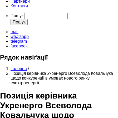
Партнери
Контакти
Пошук
mail
whatsapp
telegram
facebook
Рядок навіґації
Головна
/
Позиція керівника Укренерго Всеволода Ковальчука
щодо конкуренції в умовах нового ринку
електроенергії
Позиція керівника
Укренерго Всеволода
Ковальчука щодо