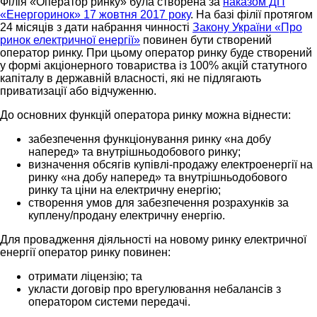
Філія «Оператор ринку» була створена за
наказом ДП
«Енергоринок» 17 жовтня 2017 року
. На базі філії протягом
24 місяців з дати набрання чинності
Закону України «Про
ринок електричної енергії»
повинен бути створений
оператор ринку. При цьому оператор ринку буде створений
у формі акціонерного товариства із 100% акцій статутного
капіталу в державній власності, які не підлягають
приватизації або відчуженню.
До основних функцій оператора ринку можна віднести:
забезпечення функціонування ринку «на добу
наперед» та внутрішньодобового ринку;
визначення обсягів купівлі-продажу електроенергії на
ринку «на добу наперед» та внутрішньодобового
ринку та ціни на електричну енергію;
створення умов для забезпечення розрахунків за
куплену/продану електричну енергію.
Для провадження діяльності на новому ринку електричної
енергії оператор ринку повинен:
отримати ліцензію; та
укласти договір про врегулювання небалансів з
оператором системи передачі.