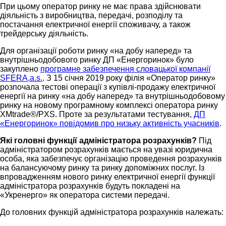
При цьому оператор ринку не має права здійснювати
діяльність з виробництва, передачі, розподілу та
постачання електричної енергії споживачу, а також
трейдерську діяльність.
Для організації роботи ринку «на добу наперед» та
внутрішньодобового ринку ДП «Енергоринок» було
закуплено
програмне забезпечення словацької компанії
SFERA,a.s.
. З 15 січня 2019 року філія «Оператор ринку»
розпочала тестові операції з купівлі-продажу електричної
енергії на ринку «на добу наперед» та внутрішньодобовому
ринку на новому програмному комплексі оператора ринку
XMtrade®/PXS. Проте за результатами тестування,
ДП
«Енергоринок» повідомив про низьку активність учасників
.
Які головні функції адміністратора розрахунків?
Під
адміністратором розрахунків мається на увазі юридична
особа, яка забезпечує організацію проведення розрахунків
на балансуючому ринку та ринку допоміжних послуг. Із
впровадженням нового ринку електричної енергії функції
адміністратора розрахунків будуть покладені на
«Укренерго» як оператора системи передачі.
До головних функцій адміністратора розрахунків належать: