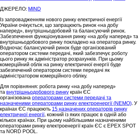
ДЖЕРЕЛО:
MIND
Із запровадженням нового ринку електричної енергії
України очікується, що запрацюють ринок «на добу
наперед», внутрішньодобовий та балансуючий ринок.
Забезпечення функціонування ринку «на добу наперед» та
внутрішньодобового ринку покладено на оператора ринку.
Водночас балансуючий ринок буде організований
оператором системи передачі, який забезпечує роботу
цього ринку як адміністратор розрахунків. При цьому
комерційний облік на ринку електричної енергії буде
забезпечений оператором системи передачі як
адміністратором комерційного обліку.
Для порівняння: робота ринку «на добу наперед»
та
внутрішньодобового ринку
країн ЄС
організована
операторами системи передачі та
назначеними операторами ринку електроенергії (NEMO)
. У
країнах ЄС працюють
15 назначених операторів ринку
електричної енергії
, кожний із яких працює в одній або
кількох країнах. При цьому найбільшими назначеними
операторами ринку електроенергії країн ЄС є EPEX SPOT
та NORD POOL.