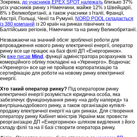
Зокрема,
до учасників EPEX SPOT належать
близько 37%
усіх учасників ринку з Німеччини, майже 12% з Швейцарії,
8% з Великобританії, а також учасники з Італії, Франції,
Австрії, Польщі, Чехії та Румунії.
NORD POOL складається
із 380 компаній
із 20 країн на ринках північних та
Балтійських регіонів, Німеччини та на ринку Великобританії.
Незважаючи на значний обсяг зробленої роботи для
впровадження нового ринку електричної енергії, оператор
ринку все ще працює на базі філії ДП «Енергоринок».
Як
вже писав
Mind
, функції адміністратора розрахунків та
комерційного обліку покладені на «Укренерго». Водночас
«Укренерго» все ще не пройшов корпоратизацію та
сертифікацію для роботи на новому ринку електричної
енергії.
Хто такий оператор ринку?
Під оператором ринку
електричної енергії розуміється юридична особа, яка
забезпечує функціонування ринку «на добу наперед» та
внутрішньодобового ринку, а також організацію купівлі-
продажу електричної енергії на цих ринках. Для створення
оператору ринку Кабінет міністрів України має провести
реорганізацію ДП «Енергоринок» шляхом виділення з його
складу філії та на її базі створити оператора ринку.