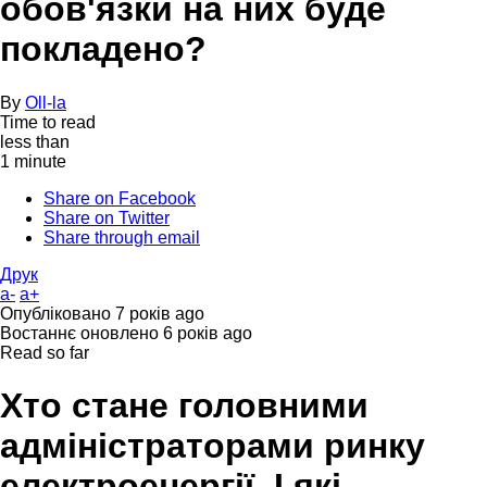
обов'язки на них буде
покладено?
By
Oll-la
Time to read
less than
1 minute
Share on Facebook
Share on Twitter
Share through email
Друк
a-
a+
Опубліковано
7 років ago
Востаннє оновлено
6 років ago
Read so far
Хто стане головними
адміністраторами ринку
електроенергії. І які