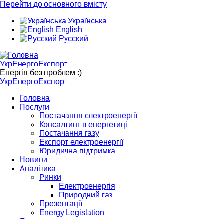
Перейти до основного вмісту
Українська
English
Русский
УкрЕнергоЕкспорт
Енергія без проблем :)
УкрЕнергоЕкспорт
Головна
Послуги
Постачання електроенергії
Консалтинг в енергетиці
Постачання газу
Експорт електроенергії
Юридична підтримка
Новини
Аналітика
Ринки
Електроенергія
Природний газ
Презентації
Energy Legislation