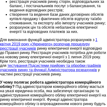
реєстрація учасників ринку, сторін, відповідальних за
баланс, і постачальників послуг з балансування, та
ведення відповідних реєстрів;
створення та ведення бази даних договірних обсягів
купівлі-продажу і фактичних обсягів відпуску та/або
споживання, та експорту або імпорту учасників ринку;
розрахунок цін та обсягів небалансів електричної
енергії та відповідних платежів за них.
Для виконання функцій адміністратора розрахунків з
1
квітня 2019 року «Укренерго» розпочав процедуру
реєстрації учасників
ринку електричної енергії відповідно
до Правил ринку. Реєстрація учасників потрібна для роботи
на новому ринку електричної енергії з 1 липня 2019 року.
Крім того, реєстрація учасників необхідна також
для
тестування Підсистеми прийому та обробки графіків
учасників ринку та функції Адміністратора розрахунків
у
частині реєстрації учасників ринку.
У чому полягає робота адміністратора комерційного
обліку?
Під адміністратором комерційного обліку мається
на увазі юридична особа, яка забезпечує організацію та
адміністрування комерційного обліку електричної енергії на
ринку електричної енергії. Функції адміністратора
комерційного обліку із впровадженням нового ринку будуть