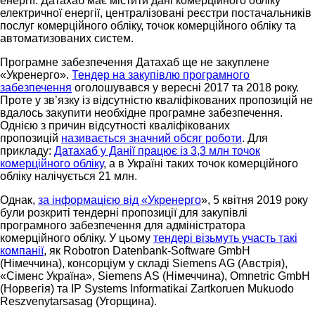
енергії. Датахаб має містити дані комерційного обліку
електричної енергії, централізовані реєстри постачальників
послуг комерційного обліку, точок комерційного обліку та
автоматизованих систем.
Програмне забезпечення Датахаб ще не закуплене
«Укренерго».
Тендер на закупівлю програмного
забезпечення
оголошувався у вересні 2017 та 2018 року.
Проте у зв’язку із відсутністю кваліфікованих пропозицій не
вдалось закупити необхідне програмне забезпечення.
Однією з причин відсутності кваліфікованих
пропозицій
називається значний обсяг роботи
. Для
прикладу:
Датахаб у Данії працює із 3,3 млн точок
комерційного обліку
, а в Україні таких точок комерційного
обліку налічується 21 млн.
Однак,
за інформацією від «Укренерго
», 5 квітня 2019 року
були розкриті тендерні пропозиції для закупівлі
програмного забезпечення для адміністратора
комерційного обліку. У цьому
тендері візьмуть участь такі
компанії
, як Robotron Datenbank-Software GmbH
(Німеччина), консорціум у складі Siemens AG (Австрія),
«Сіменс Україна», Siemens AS (Німеччина), Omnetric GmbH
(Норвегія) та IP Systems Informatikai Zartkoruen Mukuodo
Reszvenytarsasag (Угорщина).