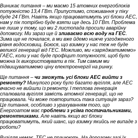
Виникає питання – ми маємо 15 атомних енергоблоків
потужністю 13,4 ГВт. Припустимо, споживання у піку
буде 24 ГВт. Навіть якщо працюватимуть усі блоки АЕС,
нам у пік потрібно буде взяти ще десь 10 ГВт. Проблема
не лише у тому, що ми 2 листопада просили аварійну
допомогу. Ми зараз ще й
зливаємо всю воду на ГЕС
.
Зима ще не почалася, а ми вже йдемо нижче узгодженого
рівня водосховищ. Боюся, що взимку у нас теж не буде
великої генерації від ГЕС. Можливо, ми «заряджатимемо»
ГАЕС, коли у нас буде профіцит потужності, щоб було
можна їх використовувати в пік. Тим самим ми
підвищуватимемо ціну електроенергії на ринку.
Ще питання –
чи зможуть усі блоки АЕС вийти з
ремонту?
Минулого року було багато вугілля, але АЕС
вчасно не вийшли із ремонту. І теплова генерація
спалювала вугілля замість атомної генерації, що не
працювала. Чи може повторитись така ситуація зараз?
Це питання, особливо з урахуванням того, що
Енергоатом має п
роблеми з усіма постачальниками,
ремонтниками.
Але навіть якщо всі блоки
працюватимуть, який шанс, що взимку якийсь не випаде з
роботи?
Вугілля немає, ТЕС не працюють. На дорогому газі їх