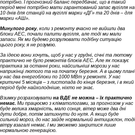
потрібно. І прогнозний баланс передбачає, що в такий
період мені потрібно мати гарантований запас вугілля на
10 днів для станцій на вугіллі марки «ДГ» та 20 днів – для
марки «АШ».
Минулого року
, коли з ремонту вчасно не вийшли два
блоки АЕС, почали палити вугілля, але тоді ми мали
запаси. Як ми будемо розрулювати подібну ситуацію
цього року, я не розумію.
За ідеєю вони хочуть, щоб у нас у грудні, січні та лютому
практично не було ремонтів блоків АЕС. Але як показує
практика за останні роки, найсильніші морози у нас
наприкінці лютого та на початку березня. А в цьому плані
у нас два енергоблоки по 1000 МВт у ремонті. У нас
критичні 5 місяців – з листопада до кінця березня, і в який
період буде найхолодніше, ніхто не знає.
Взимку розраховувати
на ВДЕ не можна – їх практично
немає.
Ми працюємо з кліматологами, за прогнозом у нас
буде велика хмарність, мало сонця, вітер може два дні
дути добре, потім затихнути до нуля. А якщо буде
сильний мороз, до нас зайде нормальний антициклон, тоді
вітру взагалі немає. І ми зможемо закритися лише
нормальною генерацією.