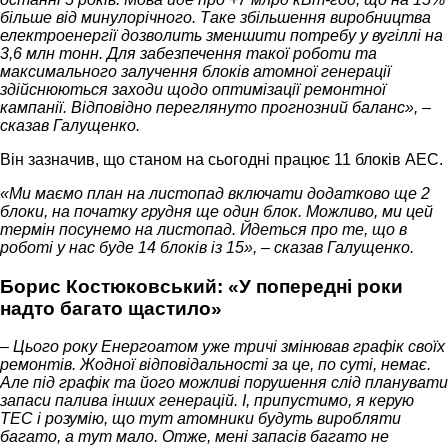
більше від минулорічного. Таке збільшення виробництва
електроенергії дозволить зменшити потребу у вугіллі на
3,6 млн тонн. Для забезпечення такої роботи та
максимального залучення блоків атомної генерації
здійснюються заходи щодо оптимізації ремонтної
кампанії. Відповідно переглянуто прогнозний баланс», –
сказав Галущенко.
Він зазначив, що станом на сьогодні працює 11 блоків АЕС.
«Ми маємо план на листопад включати додатково ще 2
блоки, на початку грудня ще один блок. Можливо, ми цей
термін посунемо на листопад. Йдеться про те, що в
роботі у нас буде 14 блоків із 15», – сказав Галущенко.
Борис Костюковський: «У попередні роки
надто багато щастило»
– Цього року Енергоатом уже тричі змінював графік своїх
ремонтів. Жодної відповідальності за це, по суті, немає.
Але під графік та його можливі порушення слід планувати
запаси палива інших генерацій. І, припустимо, я керую
ТЕС і розумію, що тут атомники будуть виробляти
багато, а тут мало. Отже, мені запасів багато не