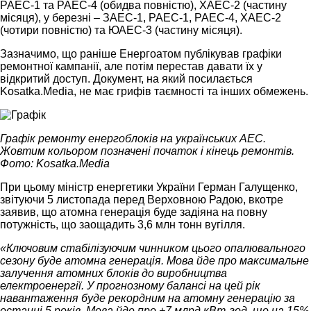
РАЕС-1 та РАЕС-4 (обидва повністю), ХАЕС-2 (частину
місяця), у березні – ЗАЕС-1, РАЕС-1, РАЕС-4, ХАЕС-2
(чотири повністю) та ЮАЕС-3 (частину місяця).
Зазначимо, що раніше Енергоатом публікував графіки
ремонтної кампанії, але потім перестав давати їх у
відкритий доступ. Документ, на який посилається
Kosatka.Media, не має грифів таємності та інших обмежень.
Графік ремонту енергоблоків на українських АЕС.
Жовтим кольором позначені початок і кінець ремонтів.
Фото: Kosatka.Media
При цьому міністр енергетики України Герман Галущенко,
звітуючи 5 листопада перед Верховною Радою, вкотре
заявив, що атомна генерація буде задіяна на повну
потужність, що заощадить 3,6 млн тонн вугілля.
«Ключовим стабілізуючим чинником цього опалювального
сезону буде атомна генерація. Мова йде про максимальне
залучення атомних блоків до виробництва
електроенергії. У прогнозному балансі на цей рік
навантаження буде рекордним на атомну генерацію за
останні 5 років. Мова йде про +7 млрд кВт-год, що на 15%