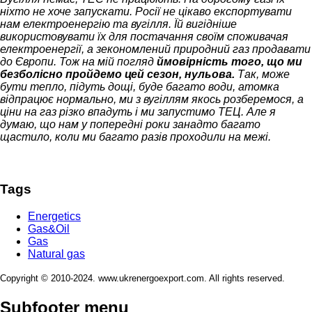
ніхто не хоче запускати. Росії не цікаво експортувати
нам електроенергію та вугілля. Їй вигідніше
використовувати їх для постачання своїм споживачая
електроенергії, а зекономлений природний газ продавати
до Європи. Тож на мій погляд
ймовірність того, що ми
безболісно пройдемо цей сезон, нульова.
Так, може
бути тепло, підуть дощі, буде багато води, атомка
відпрацює нормально, ми з вугіллям якось розберемося, а
ціни на газ різко впадуть і ми запустимо ТЕЦ. Але я
думаю, що нам у попередні роки занадто багато
щастило, коли ми багато разів проходили на межі.
Tags
Energetics
Gas&Oil
Gas
Natural gas
Copyright © 2010-2024. www.ukrenergoexport.com. All rights reserved.
Subfooter menu