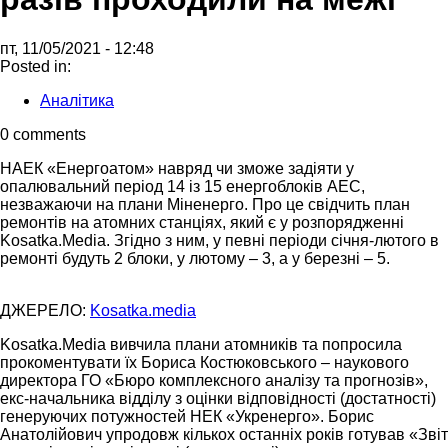
пт, 11/05/2021 - 12:48
Posted in:
Аналітика
0 comments
НАЕК «Енергоатом» навряд чи зможе задіяти у
опалювальний період 14 із 15 енергоблоків АЕС,
незважаючи на плани Міненерго. Про це свідчить план
ремонтів на атомних станціях, який є у розпорядженні
Kosatka.Media. Згідно з ним, у певні періоди січня-лютого в
ремонті будуть 2 блоки, у лютому – 3, а у березні – 5.
ДЖЕРЕЛО:
Kosatka.media
Kosatka.Media вивчила плани атомників та попросила
прокоментувати їх Бориса Костюковського – наукового
директора ГО «Бюро комплексного аналізу та прогнозів»,
екс-начальника відділу з оцінки відповідності (достатності)
генеруючих потужностей НЕК «Укренерго». Борис
Анатолійович упродовж кількох останніх років готував «Звіт