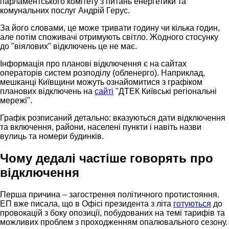
парламентського комітету з питань енергетики та
комунальних послуг Андрій Герус.
За його словами, це може тривати годину чи кілька годин,
але потім споживачі отримують світло. Жодного стосунку
до "віялових" відключень це не має.
Інформація про планові відключення є на сайтах
операторів систем розподілу (обленерго). Наприклад,
мешканці Київщини можуть ознайомитися з графіком
планових відключень на
сайті
"ДТЕК Київські регіональні
мережі".
Графік розписаний детально: вказуються дати відключення
та включення, райони, населені пункти і навіть назви
вулиць та номери будинків.
Чому дедалі частіше говорять про
відключення
Перша причина – загострення політичного протистояння.
ЕП вже писала, що в Офісі президента з літа
готуються
до
провокацій з боку опозиції, побудованих на темі тарифів та
можливих проблем з проходженням опалювального сезону.