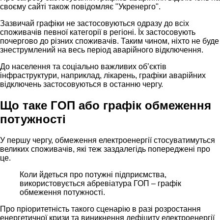
своєму сайті також повідомляє "Укренерго".
Зазвичай графіки не застосовуються одразу до всіх
споживачів певної категорії в регіоні. Їх застосовують
почергово до різних споживачів. Таким чином, ніхто не буде
знеструмлений на весь період аварійного відключення.
До населення та соціально важливих об’єктів
інфраструктури, наприклад, лікарень, графіки аварійних
відключень застосовуються в останню чергу.
Що таке ГОП або графік обмеження
потужності
У першу чергу, обмеження електроенергії стосуватимуться
великих споживачів, які теж заздалегідь попереджені про
це.
Коли йдеться про потужні підприємства,
використовується абревіатура ГОП – графік
обмеження потужності.
Про пріоритетність такого сценарію в разі розростання
енергетичної кризи та виникнення дефіциту електроенергії