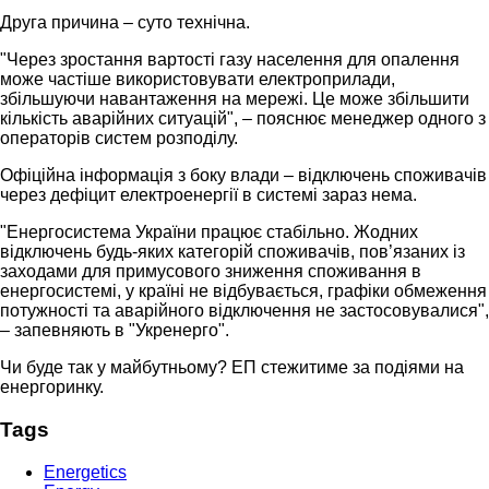
Друга причина – суто технічна.
"Через зростання вартості газу населення для опалення
може частіше використовувати електроприлади,
збільшуючи навантаження на мережі. Це може збільшити
кількість аварійних ситуацій", – пояснює менеджер одного з
операторів систем розподілу.
Офіційна інформація з боку влади – відключень споживачів
через дефіцит електроенергії в системі зараз нема.
"Енергосистема України працює стабільно. Жодних
відключень будь-яких категорій споживачів, пов’язаних із
заходами для примусового зниження споживання в
енергосистемі, у країні не відбувається, графіки обмеження
потужності та аварійного відключення не застосовувалися",
– запевняють в "Укренерго".
Чи буде так у майбутньому? ЕП стежитиме за подіями на
енергоринку.
Tags
Energetics