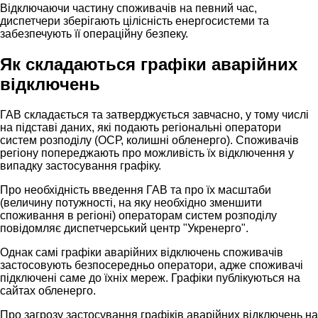
Відключаючи частину споживачів на певний час,
диспетчери зберігають цілісність енергосистеми та
забезпечують її операційну безпеку.
Як складаються графіки аварійних
відключень
ГАВ складається та затверджується завчасно, у тому числі
на підставі даних, які подають регіональні оператори
систем розподілу (ОСР, колишні обленерго). Споживачів
регіону попереджають про можливість їх відключення у
випадку застосування графіку.
Про необхідність введення ГАВ та про їх масштаби
(величину потужності, на яку необхідно зменшити
споживання в регіоні) операторам систем розподілу
повідомляє диспетчерський центр "Укренерго".
Однак самі графіки аварійних відключень споживачів
застосовують безпосередньо оператори, адже споживачі
підключені саме до їхніх мереж. Графіки публікуються на
сайтах обленерго.
Про загрозу застосування графіків аварійних відключень на