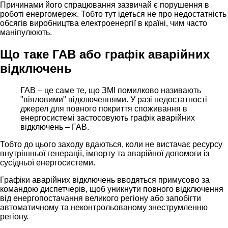
Причинами його спрацювання зазвичай є порушення в
роботі енергомереж. Тобто тут ідеться не про недостатність
обсягів виробництва електроенергії в країні, чим часто
маніпулюють.
Що таке ГАВ або графік аварійних
відключень
ГАВ – це саме те, що ЗМІ помилково називають
"віяловими" відключеннями. У разі недостатності
джерел для повного покриття споживання в
енергосистемі застосовують графік аварійних
відключень – ГАВ.
Тобто до цього заходу вдаються, коли не вистачає ресурсу
внутрішньої генерації, імпорту та аварійної допомоги із
сусідньої енергосистеми.
Графіки аварійних відключень вводяться примусово за
командою диспетчерів, щоб уникнути повного відключення
від енергопостачання великого регіону або запобігти
автоматичному та неконтрольованому знеструмленню
регіону.