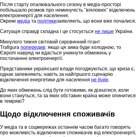
Після старту опалювального сезону в медіа-просторі
побільшало розмов про неминучість "віялових" відключень
електроенергії для населення.
Окремі
медіа
та
політики
заявляють, що вони вже почалися.
Ситуація справді складна і це стосується
не лише
України.
Минулого тижня світовий сировинний гігант
Trafigura
попередив
: якщо ця зима буде холодною, то
Європі навряд чи вдасться уникнути обмежень у
постачаннні електроенергії.
Представники української влади погоджуються, що криза є,
однак запевняють: навіть за найгіршого сценарію
відключення енергетики для населення
не буде
.
До яких обмежень слід бути готовими, як дізнатися, коли
вони стануться, та за яких обставин країна може опинитися
в темряві?
Щодо відключення споживачів
У медіа та в соцмережах останнім часом багато говорять
про можливість відключення споживачів від електроенергії,