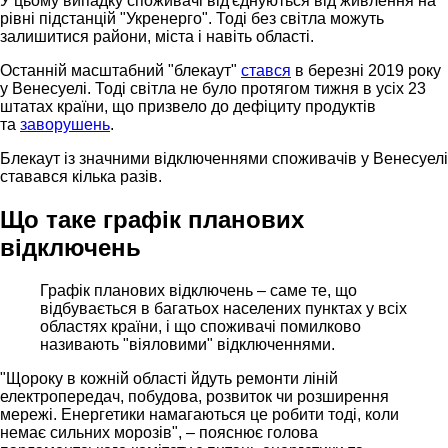
У цьому випадку споживачі від'єднуються від живлення на
рівні підстанцій "Укренерго". Тоді без світла можуть
залишитися райони, міста і навіть області.
Останній масштабний "блекаут"
стався
в березні 2019 року
у Венесуелі. Тоді світла не було протягом тижня в усіх 23
штатах країни, що призвело до дефіциту продуктів
та
заворушень
.
Блекаут із значними відключеннями споживачів у Венесуелі
ставався кілька разів.
Що таке графік планових
відключень
Графік планових відключень – саме те, що
відбувається в багатьох населених пунктах у всіх
областях країни, і що споживачі помилково
називають "віяловими" відключеннями.
"Щороку в кожній області йдуть ремонти ліній
електропередач, побудова, розвиток чи розширення
мережі. Енергетики намагаються це робити тоді, коли
немає сильних морозів", – пояснює голова