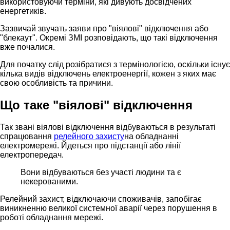
використовуючи терміни, які дивують досвідчених
енергетиків.
Зазвичай звучать заяви про "віялові" відключення або
"блекаут". Окремі ЗМІ розповідають, що такі відключення
вже почалися.
Для початку слід розібратися з термінологією, оскільки існує
кілька видів відключень електроенергії, кожен з яких має
свою особливість та причини.
Що таке "віялові" відключення
Так звані віялові відключення відбуваються в результаті
спрацювання
релейного захисту
на обладнанні
електромережі. Йдеться про підстанції або лінії
електропередач.
Вони відбуваються без участі людини та є
некерованими.
Релейний захист, відключаючи споживачів, запобігає
виникненню великої системної аварії через порушення в
роботі обладнання мережі.