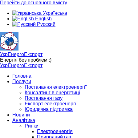
Перейти до основного вмісту
Українська
English
Русский
УкрЕнергоЕкспорт
Енергія без проблем :)
УкрЕнергоЕкспорт
Головна
Послуги
Постачання електроенергії
Консалтинг в енергетиці
Постачання газу
Експорт електроенергії
Юридична підтримка
Новини
Аналітика
Ринки
Електроенергія
Природний газ