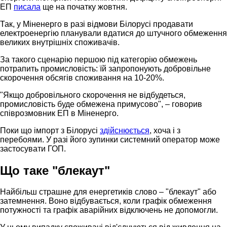
ЕП
писала
ще на початку жовтня.
Так, у Міненерго в разі відмови Білорусі продавати
електроенергію планували вдатися до штучного обмеження
великих внутрішніх споживачів.
За такого сценарію першою під категорію обмежень
потрапить промисловість: їй запропонують добровільне
скорочення обсягів споживання на 10-20%.
"Якщо добровільного скорочення не відбудеться,
промисловість буде обмежена примусово", – говорив
співрозмовник ЕП в Міненерго.
Поки що імпорт з Білорусі
здійснюється
, хоча і з
перебоями. У разі його зупинки системний оператор може
застосувати ГОП.
Що таке "блекаут"
Найбільш страшне для енергетиків слово – "блекаут" або
затемнення. Воно відбувається, коли графік обмеження
потужності та графік аварійних відключень не допомогли.