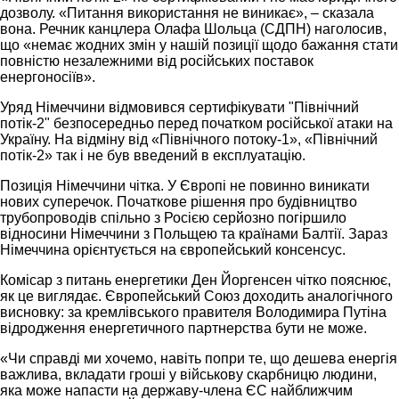
дозволу. «Питання використання не виникає», – сказала
вона. Речник канцлера Олафа Шольца (СДПН) наголосив,
що «немає жодних змін у нашій позиції щодо бажання стати
повністю незалежними від російських поставок
енергоносіїв».
Уряд Німеччини відмовився сертифікувати "Північний
потік-2" безпосередньо перед початком російської атаки на
Україну. На відміну від «Північного потоку-1», «Північний
потік-2» так і не був введений в експлуатацію.
Позиція Німеччини чітка. У Європі не повинно виникати
нових суперечок. Початкове рішення про будівництво
трубопроводів спільно з Росією серйозно погіршило
відносини Німеччини з Польщею та країнами Балтії. Зараз
Німеччина орієнтується на європейський консенсус.
Комісар з питань енергетики Ден Йоргенсен чітко пояснює,
як це виглядає. Європейський Союз доходить аналогічного
висновку: за кремлівського правителя Володимира Путіна
відродження енергетичного партнерства бути не може.
«Чи справді ми хочемо, навіть попри те, що дешева енергія
важлива, вкладати гроші у військову скарбницю людини,
яка може напасти на державу-члена ЄС найближчим