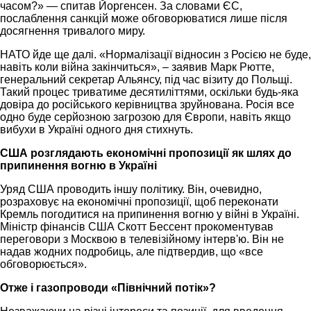
часом?» — спитав Йоргенсен. За словами ЄС,
послаблення санкцій може обговорюватися лише після
досягнення тривалого миру.
НАТО йде ще далі. «Нормалізації відносин з Росією не буде,
навіть коли війна закінчиться», – заявив Марк Рютте,
генеральний секретар Альянсу, під час візиту до Польщі.
Такий процес триватиме десятиліттями, оскільки будь-яка
довіра до російського керівництва зруйнована. Росія все
одно буде серйозною загрозою для Європи, навіть якщо
вибухи в Україні одного дня стихнуть.
США розглядають економічні пропозиції як шлях до
припинення вогню в Україні
Уряд США проводить іншу політику. Він, очевидно,
розраховує на економічні пропозиції, щоб переконати
Кремль погодитися на припинення вогню у війні в Україні.
Міністр фінансів США Скотт Бессент прокоментував
переговори з Москвою в телевізійному інтерв'ю. Він не
надав жодних подробиць, але підтвердив, що «все
обговорюється».
Отже і газопроводи «Північний потік»?