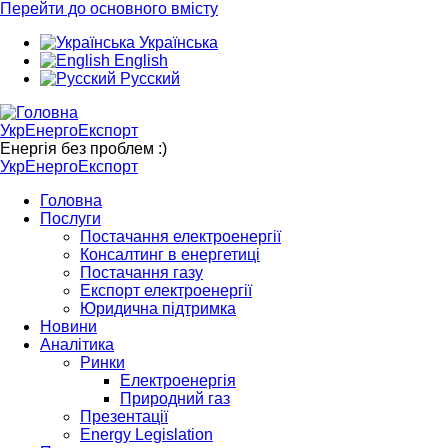
Перейти до основного вмісту
Українська
English
Русский
УкрЕнергоЕкспорт
Енергія без проблем :)
УкрЕнергоЕкспорт
Головна
Послуги
Постачання електроенергії
Консалтинг в енергетиці
Постачання газу
Експорт електроенергії
Юридична підтримка
Новини
Аналітика
Ринки
Електроенергія
Природний газ
Презентації
Energy Legislation