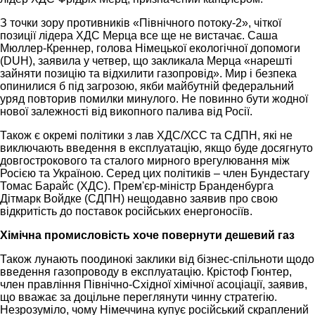
З точки зору противників «Північного потоку-2», чіткої
позиції лідера ХДС Мерца все ще не вистачає. Саша
Мюллер-Креннер, голова Німецької екологічної допомоги
(DUH), заявила у четвер, що закликала Мерца «нарешті
зайняти позицію та відхилити газопровід». Мир і безпека
опинилися б під загрозою, якби майбутній федеральний
уряд повторив помилки минулого. Не повинно бути жодної
нової залежності від викопного палива від Росії.
Також є окремі політики з лав ХДС/ХСС та СДПН, які не
виключають введення в експлуатацію, якщо буде досягнуто
довгострокового та сталого мирного врегулювання між
Росією та Україною. Серед цих політиків – член Бундестагу
Томас Барайс (ХДС). Прем'єр-міністр Бранденбурга
Дітмарк Войдке (СДПН) нещодавно заявив про свою
відкритість до поставок російських енергоносіїв.
Хімічна промисловість хоче повернути дешевий газ
Також лунають поодинокі заклики від бізнес-спільноти щодо
введення газопроводу в експлуатацію. Крістоф Гюнтер,
член правління Північно-Східної хімічної асоціації, заявив,
що вважає за доцільне переглянути чинну стратегію.
Незрозуміло, чому Німеччина купує російський скраплений