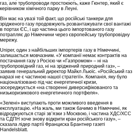
газ, але трубопроводи простоюють, каже Гюнтер, який є
керівником хімічного парку в Леуні.
Він має на увазі той факт, що російські танкери для
зрідженого газу продовжують розвантажувати свої вантажі
в портах ЄС, і що частина цього імпортованого газу
потрапляє до Німеччини через європейську трубопровідну
мережу.
Uniper, один з найбільших імпортерів газу в Німеччині,
залишається мовчазним. «У компанії немає контрактів на
постачання газу з Росією чи «Газпромом» – ні на
трубопровідний газ, ні на зріджений природний газ», –
заявив генеральний директор Майкл Льюїс. «Російський газ
наразі не є частиною нашої стратегії». Компанія, яку було
націоналізовано під час енергетичної кризи,
зосереджується «на створенні диверсифікованого та
низькоризикового енергетичного портфеля».
«Зелені» виступають проти можливого введення в
експлуатацію. «На жаль, ми також бачимо в Німеччині, як
відроджуються старі зв’язки з Москвою, і частина ХДС/ХСС
та СДПН хоче знову відкрити кран російського газу», –
сказала лідер партії Франциска Брантнер газеті
Handelsblatt.