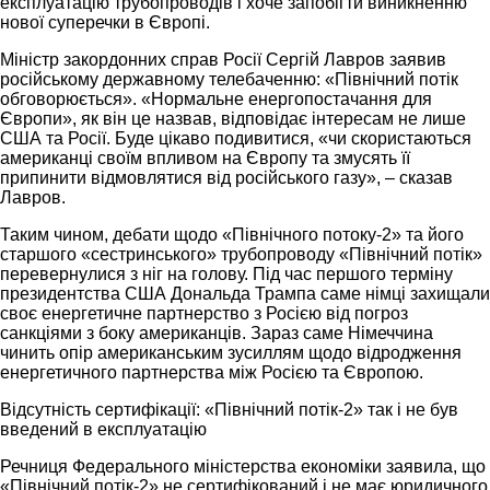
експлуатацію трубопроводів і хоче запобігти виникненню
нової суперечки в Європі.
Міністр закордонних справ Росії Сергій Лавров заявив
російському державному телебаченню: «Північний потік
обговорюється». «Нормальне енергопостачання для
Європи», як він це назвав, відповідає інтересам не лише
США та Росії. Буде цікаво подивитися, «чи скористаються
американці своїм впливом на Європу та змусять її
припинити відмовлятися від російського газу», – сказав
Лавров.
Таким чином, дебати щодо «Північного потоку-2» та його
старшого «сестринського» трубопроводу «Північний потік»
перевернулися з ніг на голову. Під час першого терміну
президентства США Дональда Трампа саме німці захищали
своє енергетичне партнерство з Росією від погроз
санкціями з боку американців. Зараз саме Німеччина
чинить опір американським зусиллям щодо відродження
енергетичного партнерства між Росією та Європою.
Відсутність сертифікації: «Північний потік-2» так і не був
введений в експлуатацію
Речниця Федерального міністерства економіки заявила, що
«Північний потік-2» не сертифікований і не має юридичного