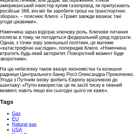
нереалістичним, але додає застереження: «Якби
американський інвестор купив газопровід, як припускають
російські ЗМІ, він міг би заробити гроші на транспортних
зборах», – пояснює Клюге. «Трамп завжди вважає такі
угоди цікавими».
Німеччина зараз відіграє ключову роль. Ключове питання
полягає в тому, чи погодиться федеральний уряд підіграти.
Однак, з точки зору зовнішньої політики, це матиме
«катастрофічні наслідки», попередив Клюге. «Німеччина
втратить будь-який авторитет. Поворотний момент буде
зворотним».
На цю небезпеку також вказує економістка та колишня
радниця Центрального банку Росії Олександра Прокопенко.
Угода з Путіним знову зробить Європу вразливою до
шантажу: «Путін використає це як засіб тиску в певний
момент, навіть якщо він сьогодні цього не каже».
Tags
Gas
EU
Natural gas
USA