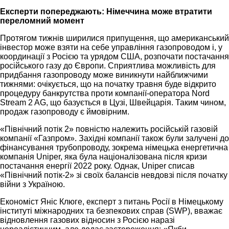
Експерти попереджають: Німеччина може втратити
переломний момент
Протягом тижнів ширилися припущення, що американський
інвестор може взяти на себе управління газопроводом і, у
координації з Росією та урядом США, розпочати постачання
російського газу до Європи. Сприятлива можливість для
придбання газопроводу може виникнути найближчими
тижнями: очікується, що на початку травня буде відкрито
процедуру банкрутства проти компанії-оператора Nord
Stream 2 AG, що базується в Цузі, Швейцарія. Таким чином,
продаж газопроводу є ймовірним.
«Північний потік 2» повністю належить російській газовій
компанії «Газпром». Західні компанії також були залучені до
фінансування трубопроводу, зокрема німецька енергетична
компанія Uniper, яка була націоналізована після кризи
постачання енергії 2022 року. Однак, Uniper списав
«Північний потік-2» зі своїх балансів невдовзі після початку
війни з Україною.
Економіст Яніс Клюге, експерт з питань Росії в Німецькому
інституті міжнародних та безпекових справ (SWP), вважає
відновлення газових відносин з Росією наразі