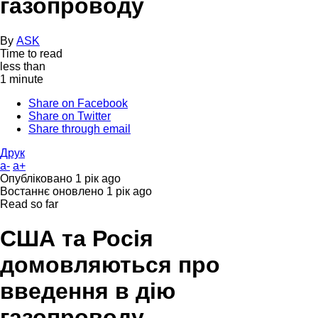
газопроводу
By
ASK
Time to read
less than
1 minute
Share on Facebook
Share on Twitter
Share through email
Друк
a-
a+
Опубліковано
1 рік ago
Востаннє оновлено
1 рік ago
Read so far
США та Росія
домовляються про
введення в дію
газопроводу