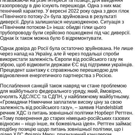
Незважаючи на різні інтереси та позиції, для введення
газопроводу в дію існують перешкоди. Одна з них має
технічний характер. У вересні 2022 року одна з двох гілок
«Північного потоку-2» була зруйнована в результаті
диверсії. Друга залишилася неушкодженою. Ситуація з
«Північним потоком-1» інша: обидві гілки цього
трубопроводу були серйозно пошкоджені під час диверсії.
Однак їх також можна було б відремонтувати.
Однак довіра до Росії була остаточно зруйнована. Не лише
через напад на Україну, але й через подальші спроби
використати залежність Європи від російського газу як
зброю, щоб відмовити держави ЄС від підтримки українців.
Прецедент шантажу є справжньою перешкодою для
відновлення енергетичного партнерства з Росією.
Послаблення санкцій також навряд чи стане проблемою
для майбутнього федерального уряду, який, ймовірно,
очолять ХДС/ХСС та СДПН, у найближчому майбутньому.
«Громадяни Німеччини заплатили високу ціну за свою
залежність від російського газу», – заявив Handelsblatt
речник ХДС із питань зовнішньої політики Норберт Реттген.
«Тому повернення до старих німецько-російських газових
відносин – ніщо інше, як божевільна ідея». Реттген займає
подібну позицію щодо питань зовнішньої політики, що і
лідер ХДС Фрідріх Мерц, призначений канцлером.