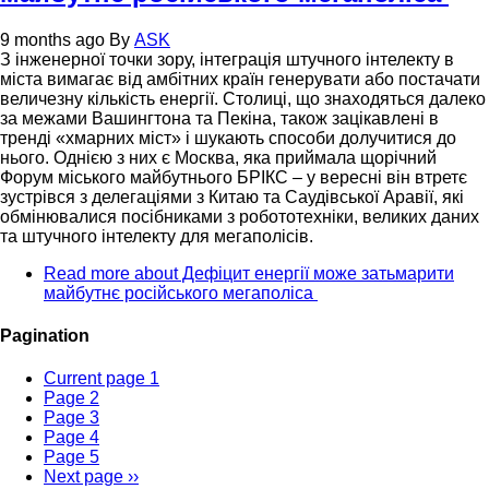
9 months ago
By
ASK
З інженерної точки зору, інтеграція штучного інтелекту в
міста вимагає від амбітних країн генерувати або постачати
величезну кількість енергії. Столиці, що знаходяться далеко
за межами Вашингтона та Пекіна, також зацікавлені в
тренді «хмарних міст» і шукають способи долучитися до
нього. Однією з них є Москва, яка приймала щорічний
Форум міського майбутнього БРІКС – у вересні він втретє
зустрівся з делегаціями з Китаю та Саудівської Аравії, які
обмінювалися посібниками з робототехніки, великих даних
та штучного інтелекту для мегаполісів.
Read more
about Дефіцит енергії може затьмарити
майбутнє російського мегаполіса
Pagination
Current page
1
Page
2
Page
3
Page
4
Page
5
Next page
››