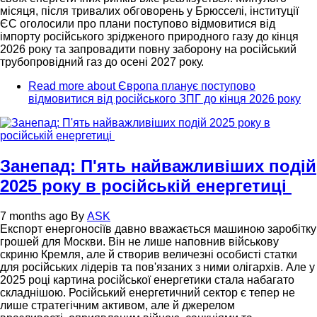
місяця, після тривалих обговорень у Брюсселі, інституції
ЄС оголосили про плани поступово відмовитися від
імпорту російського зрідженого природного газу до кінця
2026 року та запровадити повну заборону на російський
трубопровідний газ до осені 2027 року.
Read more
about Європа планує поступово
відмовитися від російського ЗПГ до кінця 2026 року
Занепад: П'ять найважливіших подій
2025 року в російській енергетиці
7 months ago
By
ASK
Експорт енергоносіїв давно вважається машиною заробітку
грошей для Москви. Він не лише наповнив військову
скриню Кремля, але й створив величезні особисті статки
для російських лідерів та пов'язаних з ними олігархів. Але у
2025 році картина російської енергетики стала набагато
складнішою. Російський енергетичний сектор є тепер не
лише стратегічним активом, але й джерелом