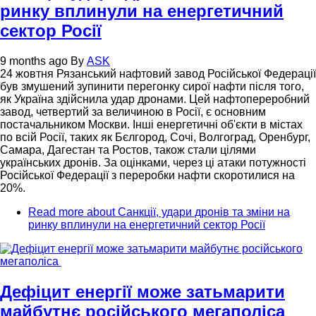
ринку вплинули на енергетичний
сектор Росії
9 months ago
By
ASK
24 жовтня Рязанський нафтовий завод Російської Федерації
був змушений зупинити перегонку сирої нафти після того,
як Україна здійснила удар дронами. Цей нафтопереробний
завод, четвертий за величиною в Росії, є основним
постачальником Москви. Інші енергетичні об'єкти в містах
по всій Росії, таких як Бєлгород, Сочі, Волгоград, Оренбург,
Самара, Дагестан та Ростов, також стали цілями
українських дронів. За оцінками, через ці атаки потужності
Російської Федерації з переробки нафти скоротилися на
20%.
Read more
about Санкції, удари дронів та зміни на
ринку вплинули на енергетичний сектор Росії
Дефіцит енергії може затьмарити
майбутнє російського мегаполіса