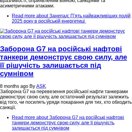
вразливості, оприявленим війною, санкціями та
асиметричними атаками.
Read more
about Занепад: П'ять найважливіших подій
2025 року в російській енергетиці
Заборона G7 на російські нафтові
танкери демонструє свою силу, але
її рішучість залишається під
сумнівом
8 months ago
By
ASK
Заборона G7 на перевезення російської нафти танкерами
демонструє свою силу, але остаточний результат залежить
від того, чи посилять уряди покарання для тих, хто обходить
санкції.
Read more
about Заборона G7 на російські нафтові
танкери демонструє свою силу, але її рішучість
залишається під сумнівом