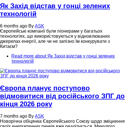
Як Захід відстав у гонці зелених
технологій
6 months ago
By
ASK
Європейські компанії були піонерами у багатьох
технологіях, що використовуються у відновлюваних
джерелах енергії, але чи не запізно їм конкурувати з
Китаєм?
Read more
about Як Захід відстав у гонці зелених
технологій
Європа планує поступово
відмовитися від російського ЗПГ до
кінця 2026 року
7 months ago
By
ASK
Новорічна обіцянка Європейського Союзу щодо зміцнення
своїх енергетичних ринків вже реалізується. Минулого