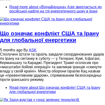
Read more
about «Відчайдушна» Азія звертається до
російської нафти на тлі енергетичного шоку в Ірані
Що означає конфлікт США та Ірану
для глобальної енергетики
5 months ago
By
ASK
Сполучені Штати та Ізраїль завдали скоординованих ударів
по Ірану на світанку в суботу — у Тегерані, Кумі, Ісфагані,
Керманшаху та Караджі. Президент Трамп оголосив про
«масштабні бойові операції» та закликав іранців «скинути
владу у своїй країні». Міністр оборони Ізраїлю Кац назвав
це «превентивним ударом», спрямованим безпосередньо
проти іранського режиму.
Read more
about Що означає конфлікт США та Ірану
для глобальної енергетики