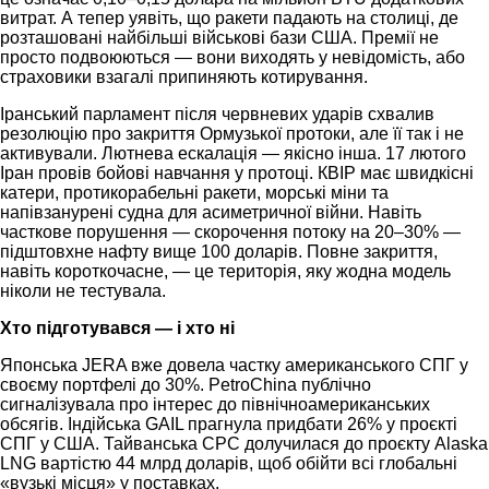
витрат. А тепер уявіть, що ракети падають на столиці, де
розташовані найбільші військові бази США. Премії не
просто подвоюються — вони виходять у невідомість, або
страховики взагалі припиняють котирування.
Іранський парламент після червневих ударів схвалив
резолюцію про закриття Ормузької протоки, але її так і не
активували. Лютнева ескалація — якісно інша. 17 лютого
Іран провів бойові навчання у протоці. КВІР має швидкісні
катери, протикорабельні ракети, морські міни та
напівзанурені судна для асиметричної війни. Навіть
часткове порушення — скорочення потоку на 20–30% —
підштовхне нафту вище 100 доларів. Повне закриття,
навіть короткочасне, — це територія, яку жодна модель
ніколи не тестувала.
Хто підготувався — і хто ні
Японська JERA вже довела частку американського СПГ у
своєму портфелі до 30%. PetroChina публічно
сигналізувала про інтерес до північноамериканських
обсягів. Індійська GAIL прагнула придбати 26% у проєкті
СПГ у США. Тайванська CPC долучилася до проєкту Alaska
LNG вартістю 44 млрд доларів, щоб обійти всі глобальні
«вузькі місця» у поставках.