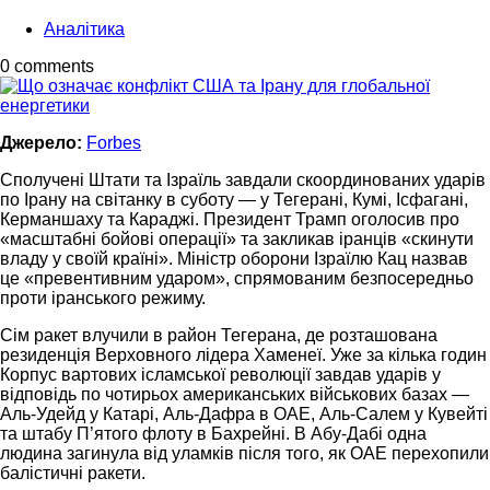
Аналітика
0 comments
Джерело:
Forbes
Сполучені Штати та Ізраїль завдали скоординованих ударів
по Ірану на світанку в суботу — у Тегерані, Кумі, Ісфагані,
Керманшаху та Караджі. Президент Трамп оголосив про
«масштабні бойові операції» та закликав іранців «скинути
владу у своїй країні». Міністр оборони Ізраїлю Кац назвав
це «превентивним ударом», спрямованим безпосередньо
проти іранського режиму.
Сім ракет влучили в район Тегерана, де розташована
резиденція Верховного лідера Хаменеї. Уже за кілька годин
Корпус вартових ісламської революції завдав ударів у
відповідь по чотирьох американських військових базах —
Аль-Удейд у Катарі, Аль-Дафра в ОАЕ, Аль-Салем у Кувейті
та штабу П’ятого флоту в Бахрейні. В Абу-Дабі одна
людина загинула від уламків після того, як ОАЕ перехопили
балістичні ракети.