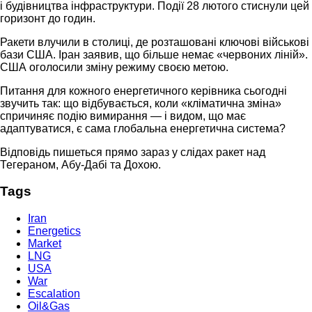
і будівництва інфраструктури. Події 28 лютого стиснули цей
горизонт до годин.
Ракети влучили в столиці, де розташовані ключові військові
бази США. Іран заявив, що більше немає «червоних ліній».
США оголосили зміну режиму своєю метою.
Питання для кожного енергетичного керівника сьогодні
звучить так: що відбувається, коли «кліматична зміна»
спричиняє подію вимирання — і видом, що має
адаптуватися, є сама глобальна енергетична система?
Відповідь пишеться прямо зараз у слідах ракет над
Тегераном, Абу-Дабі та Дохою.
Tags
Iran
Energetics
Market
LNG
USA
War
Escalation
Oil&Gas