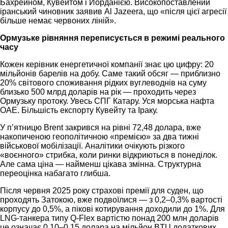
Бахрейном, Кувейтом і Йорданією. Високопоставлений
іранський чиновник заявив Al Jazeera, що «після цієї агресії
більше немає червоних ліній».
Ормузьке рівняння переписується в режимі реального
часу
Кожен керівник енергетичної компанії знає цю цифру: 20
мільйонів барелів на добу. Саме такий обсяг — приблизно
20% світового споживання рідких вуглеводнів на суму
близько 500 млрд доларів на рік — проходить через
Ормузьку протоку. Увесь СПГ Катару. Уся морська нафта
ОАЕ. Більшість експорту Кувейту та Іраку.
У п’ятницю Brent закрився на рівні 72,48 долара, вже
накопиченою геополітичною «премією» за два тижні
військової мобілізації. Аналітики очікують різкого
«воєнного» стрибка, коли ринки відкриються в понеділок.
Але сама ціна — найменш цікава змінна. Структурна
переоцінка набагато глибша.
Після червня 2025 року страхові премії для суден, що
проходять Затокою, вже подвоїлися — з 0,2–0,3% вартості
корпусу до 0,5%, а пікові котирування доходили до 1%. Для
LNG-танкера типу Q-Flex вартістю понад 200 млн доларів
це означає 0,10–0,15 долара на мільйон BTU додаткових