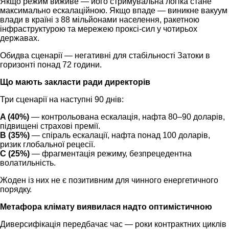
Якщо режим виживе — його стримувальна логіка стане
максимально ескалаційною. Якщо впаде — виникне вакуум
влади в країні з 88 мільйонами населення, ракетною
інфраструктурою та мережею проксі-сил у чотирьох
державах.
Обидва сценарії — негативні для стабільності Затоки в
горизонті понад 72 години.
Що мають закласти ради директорів
Три сценарії на наступні 90 днів:
A (40%)
— контрольована ескалація, нафта 80–90 доларів,
підвищені страхові премії.
B (35%)
— спіраль ескалації, нафта понад 100 доларів,
ризик глобальної рецесії.
C (25%)
— фрагментація режиму, безпрецедентна
волатильність.
Жоден із них не є позитивним для чинного енергетичного
порядку.
Метафора клімату виявилася надто оптимістичною
Диверсифікація передбачає час — роки контрактних циклів