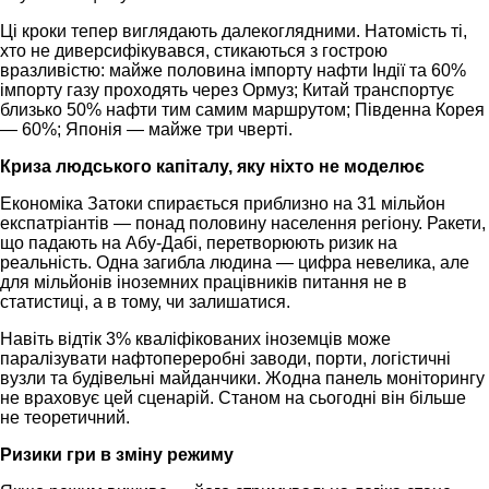
Ці кроки тепер виглядають далекоглядними. Натомість ті,
хто не диверсифікувався, стикаються з гострою
вразливістю: майже половина імпорту нафти Індії та 60%
імпорту газу проходять через Ормуз; Китай транспортує
близько 50% нафти тим самим маршрутом; Південна Корея
— 60%; Японія — майже три чверті.
Криза людського капіталу, яку ніхто не моделює
Економіка Затоки спирається приблизно на 31 мільйон
експатріантів — понад половину населення регіону. Ракети,
що падають на Абу-Дабі, перетворюють ризик на
реальність. Одна загибла людина — цифра невелика, але
для мільйонів іноземних працівників питання не в
статистиці, а в тому, чи залишатися.
Навіть відтік 3% кваліфікованих іноземців може
паралізувати нафтопереробні заводи, порти, логістичні
вузли та будівельні майданчики. Жодна панель моніторингу
не враховує цей сценарій. Станом на сьогодні він більше
не теоретичний.
Ризики гри в зміну режиму