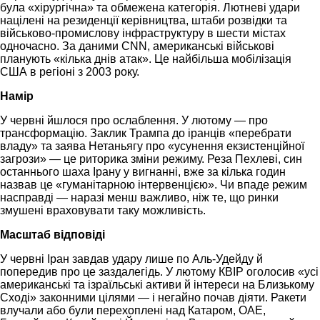
була «хірургічна» та обмежена категорія. Лютневі удари
націлені на резиденції керівництва, штаби розвідки та
військово-промислову інфраструктуру в шести містах
одночасно. За даними CNN, американські військові
планують «кілька днів атак». Це найбільша мобілізація
США в регіоні з 2003 року.
Намір
У червні йшлося про ослаблення. У лютому — про
трансформацію. Заклик Трампа до іранців «перебрати
владу» та заява Нетаньягу про «усунення екзистенційної
загрози» — це риторика зміни режиму. Реза Пехлеві, син
останнього шаха Ірану у вигнанні, вже за кілька годин
назвав це «гуманітарною інтервенцією». Чи впаде режим
насправді — наразі менш важливо, ніж те, що ринки
змушені враховувати таку можливість.
Масштаб відповіді
У червні Іран завдав удару лише по Аль-Удейду й
попередив про це заздалегідь. У лютому КВІР оголосив «усі
американські та ізраїльські активи й інтереси на Близькому
Сході» законними цілями — і негайно почав діяти. Ракети
влучали або були перехоплені над Катаром, ОАЕ,