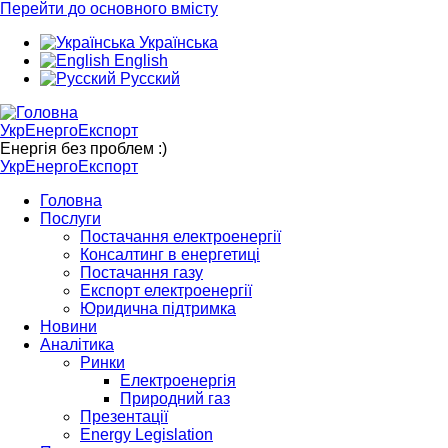
Перейти до основного вмісту
Українська
English
Русский
УкрЕнергоЕкспорт
Енергія без проблем :)
УкрЕнергоЕкспорт
Головна
Послуги
Постачання електроенергії
Консалтинг в енергетиці
Постачання газу
Експорт електроенергії
Юридична підтримка
Новини
Аналітика
Ринки
Електроенергія
Природний газ
Презентації
Energy Legislation