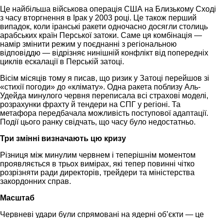
Це найбільша військова операція США на Близькому Сході
з часу вторгнення в Ірак у 2003 році. Це також перший
випадок, коли іранські ракети одночасно досягли столиць
арабських країн Перської затоки. Саме ця комбінація —
намір змінити режим у поєднанні з регіональною
відповіддю — відрізняє нинішній конфлікт від попередніх
циклів ескалації в Перській затоці.
Вісім місяців тому я писав, що ризик у Затоці перейшов зі
«стихії погоди» до «клімату». Одна ракета поблизу Аль-
Удейда минулого червня переписала всі страхові моделі,
розрахунки фрахту й тендери на СПГ у регіоні. Та
метафора передбачала можливість поступової адаптації.
Події цього ранку свідчать, що часу було недостатньо.
Три змінні визначають цю кризу
Різниця між минулим червнем і теперішнім моментом
проявляється в трьох вимірах, які тепер повинні чітко
розрізняти ради директорів, трейдери та міністерства
закордонних справ.
Масштаб
Червневі удари були спрямовані на ядерні об’єкти — це