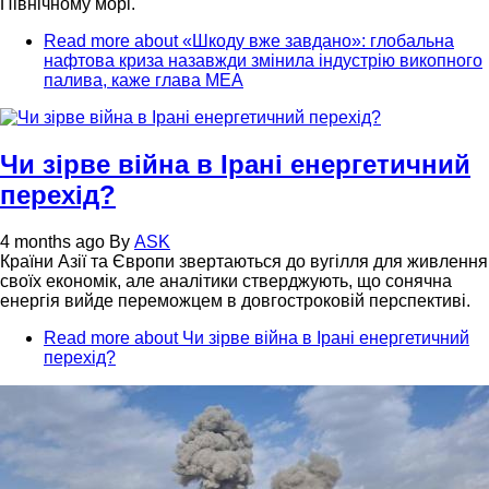
Північному морі.
Read more
about «Шкоду вже завдано»: глобальна
нафтова криза назавжди змінила індустрію викопного
палива, каже глава МЕА
Чи зірве війна в Ірані енергетичний
перехід?
4 months ago
By
ASK
Країни Азії та Європи звертаються до вугілля для живлення
своїх економік, але аналітики стверджують, що сонячна
енергія вийде переможцем в довгостроковій перспективі.
Read more
about Чи зірве війна в Ірані енергетичний
перехід?