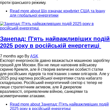
проти іранського режиму.
Read more
about Що означає конфлікт США та Ірану
для глобальної енергетики
Занепад: П'ять найважливіших подій
2025 року в російській енергетиці
7 months ago
By
ASK
Експорт енергоносіїв давно вважається машиною заробітку
грошей для Москви. Він не лише наповнив військову
скриню Кремля, але й створив величезні особисті статки
для російських лідерів та пов'язаних з ними олігархів. Але у
2025 році картина російської енергетики стала набагато
складнішою. Російський енергетичний сектор є тепер не
лише стратегічним активом, але й джерелом
вразливості, оприявленим війною, санкціями та
асиметричними атаками.
Read more
about Занепад: П'ять найважливіших подій
2025 року в російській енергетиці