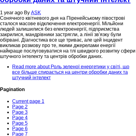
1 year ago
By
ASK
Сонячного квітневого дня на Піренейському півострові
сталося масове відключення електроенергії. Мільйони
людей залишилися без електроенергії, підприємства
закрилися, мандрівники застрягли, а лінії зв'язку були
обірвані. Діагностика все ще триває, але цей інцидент
викликав розмову про те, якими джерелами енергії
найкраще послуговуватися на тлі швидкого розвитку сфери
штучного інтелекту та центрів обробки даних.
Read more
about Роль зеленої енергетики у світі, що
все більше спирається на центри обробки даних та
штучний інтелект
Pagination
Current page
1
Page
2
Page
3
Page
4
Page
5
Page
6
Page
7