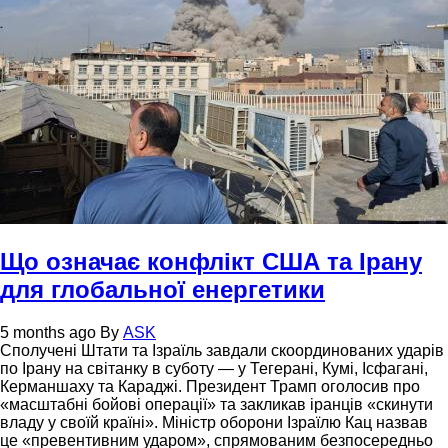
Що означає конфлікт США та Ірану
для глобальної енергетики
5 months ago
By
ASK
Сполучені Штати та Ізраїль завдали скоординованих ударів
по Ірану на світанку в суботу — у Тегерані, Кумі, Ісфагані,
Керманшаху та Караджі. Президент Трамп оголосив про
«масштабні бойові операції» та закликав іранців «скинути
владу у своїй країні». Міністр оборони Ізраїлю Кац назвав
це «превентивним ударом», спрямованим безпосередньо