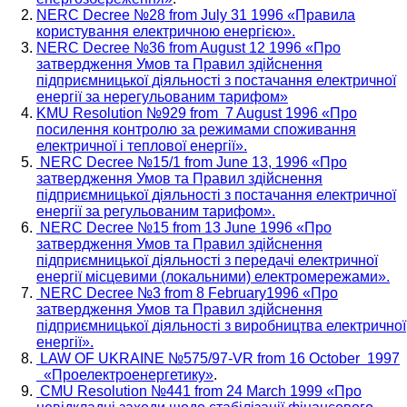
NERC Decree №28 from July 31 1996 «Правила
користування електричною енергією».
NERC Decree №36 from August 12 1996 «Про
затвердження Умов та Правил здійснення
підприємницької діяльності з постачання електричної
енергії за нерегульованим тарифом»
KMU Resolution №929 from 7 August 1996 «Про
посилення контролю за режимами споживання
електричної і теплової енергії».
NERC Decree №15/1 from June 13, 1996 «Про
затвердження Умов та Правил здійснення
підприємницької діяльності з постачання електричної
енергії за регульованим тарифом».
NERC Decree №15 from 13 June 1996 «Про
затвердження Умов та Правил здійснення
підприємницької діяльності з передачі електричної
енергії місцевими (локальними) електромережами».
NERC Decree №3 from 8 February1996 «Про
затвердження Умов та Правил здійснення
підприємницької діяльності з виробництва електричної
енергії».
LAW OF UKRAINE №575/97-VR from 16 October 1997
«Проелектроенергетику»
.
CMU Resolution №441 from 24 March 1999 «Про