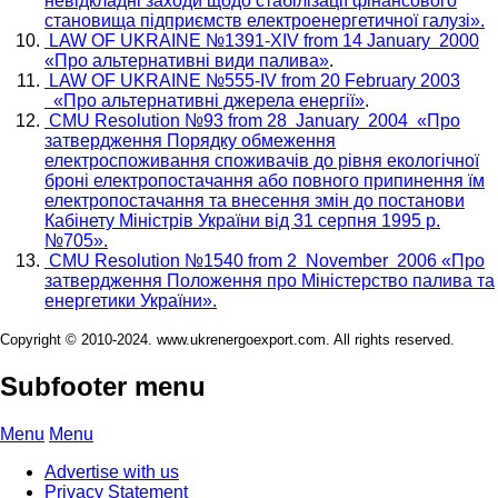
невідкладні заходи щодо стабілізації фінансового
становища підприємств електроенергетичної галузі».
LAW OF UKRAINE №1391-XIV from 14 January 2000
«Про альтернативні види палива»
.
LAW OF UKRAINE №555-IV from 20 February 2003
«Про альтернативні джерела енергії»
.
CMU Resolution №93 from 28 January 2004 «Про
затвердження Порядку обмеження
електроспоживання споживачів до рівня екологічної
броні електропостачання або повного припинення їм
електропостачання та внесення змін до постанови
Кабінету Міністрів України від 31 серпня 1995 р.
№705».
CMU Resolution №1540 from 2 November 2006 «Про
затвердження Положення про Міністерство палива та
енергетики України».
Copyright © 2010-2024. www.ukrenergoexport.com. All rights reserved.
Subfooter menu
Menu
Menu
Advertise with us
Privacy Statement