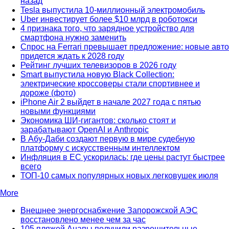
назад
Tesla выпустила 10-миллионный электромобиль
Uber инвестирует более $10 млрд в роботокси
4 признака того, что зарядное устройство для
смартфона нужно заменить
Спрос на Ferrari превышает предложение: новые авто
придется ждать к 2028 году
Рейтинг лучших телевизоров в 2026 году
Smart выпустила новую Black Collection:
электрические кроссоверы стали спортивнее и
дороже (фото)
iPhone Air 2 выйдет в начале 2027 года с пятью
новыми функциями
Экономика ШИ-гигантов: сколько стоят и
зарабатывают OpenAI и Anthropic
В Абу-Даби создают первую в мире судебную
платформу с искусственным интеллектом
Инфляция в ЕС ускорилась: где цены растут быстрее
всего
ТОП-10 самых популярных новых легковушек июля
More
Внешнее энергоснабжение Запорожской АЭС
восстановлено менее чем за час
105 пляжей Анапы получили разрешительные