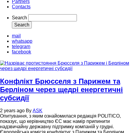
Partners
Contacts
Search
mail
whatsapp
telegram
facebook
Конфлікт Брюсселя з Парижем та
Берліном через щедрі енергетичні
субсидії
2 years ago
By
ASK
Опитування, з яким ознайомилася редакція POLITICO,
показує, що керівництво ЄС має намір припинити
надзвичайну державну підтримку компаній у грудні.
Європейська комісія конфліктує з Парижем та Берліном