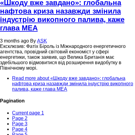
«Шкоду вже завдано»: глобальна
нафтова криза назавжди змінила
індустрію викопного палива, каже
глава МЕА
3 months ago
By
ASK
Ексклюзив: Фатіх Біроль із Міжнародного енергетичного
агентства, провідний світовий економіст у сфері
енергетики, також заявив, що Велика Британія має
здебільшого відмовитися від розширення видобутку в
Північному морі.
Read more
about «Шкоду вже завдано»: глобальна
нафтова криза назавжди змінила індустрію викопного
палива, каже глава МЕА
Pagination
Current page
1
Page
2
Page
3
Page
4
Page
5