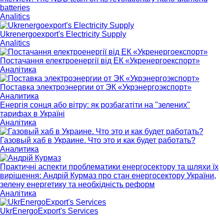
batteries
Analitics
Ukrenergoexport's Electricity Supply
Analitics
Постачання електроенергії від ЕК «Укренергоекспорт»
Аналітика
Поставка электроэнергии от ЭК «Укрэнергоэкспорт»
Аналитика
Енергія сонця або вітру: як розбагатіти на "зелених"
тарифах в Україні
Аналітика
Газовый хаб в Украине. Что это и как будет работать?
Аналитика
Практичні аспекти проблематики енергосектору та шляхи їх
вирішення: Андрій Курмаз про стан енергосектору України,
зелену енергетику та необхідність реформ
Аналітика
UkrEnergoExport's Services