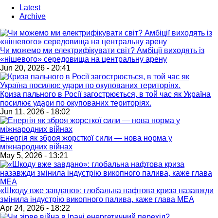
Latest
Archive
Чи можемо ми електрифікувати світ? Амбіції виходять із
«нішевого» середовища на центральну арену
Jun 20, 2026 - 20:41
Криза пального в Росії загострюється, в той час як Україна
посилює удари по окупованих територіях.
Jun 11, 2026 - 18:02
Енергія як зброя жорсткої сили — нова норма у
міжнародних війнах
May 5, 2026 - 13:21
«Шкоду вже завдано»: глобальна нафтова криза назавжди
змінила індустрію викопного палива, каже глава МЕА
Apr 24, 2026 - 18:22