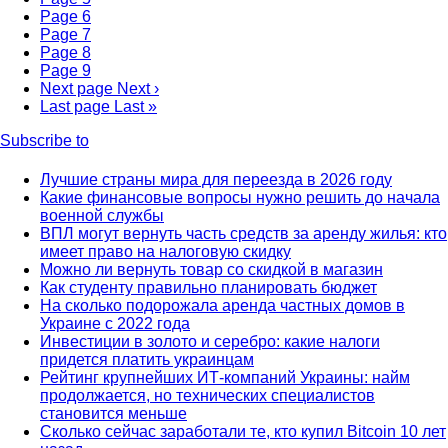
Page
6
Page
7
Page
8
Page
9
Next page
Next ›
Last page
Last »
Subscribe to
Лучшие страны мира для переезда в 2026 году
Какие финансовые вопросы нужно решить до начала
военной службы
ВПЛ могут вернуть часть средств за аренду жилья: кто
имеет право на налоговую скидку
Можно ли вернуть товар со скидкой в ​​магазин
Как студенту правильно планировать бюджет
На сколько подорожала аренда частных домов в
Украине с 2022 года
Инвестиции в золото и серебро: какие налоги
придется платить украинцам
Рейтинг крупнейших ИТ-компаний Украины: найм
продолжается, но технических специалистов
становится меньше
Сколько сейчас заработали те, кто купил Bitcoin 10 лет