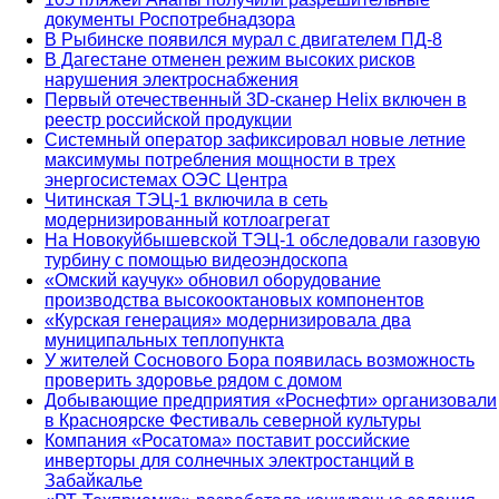
документы Роспотребнадзора
В Рыбинске появился мурал с двигателем ПД-8
В Дагестане отменен режим высоких рисков
нарушения электроснабжения
Первый отечественный 3D-сканер Helix включен в
реестр российской продукции
Системный оператор зафиксировал новые летние
максимумы потребления мощности в трех
энергосистемах ОЭС Центра
Читинская ТЭЦ-1 включила в сеть
модернизированный котлоагрегат
На Новокуйбышевской ТЭЦ-1 обследовали газовую
турбину с помощью видеоэндоскопа
«Омский каучук» обновил оборудование
производства высокооктановых компонентов
«Курская генерация» модернизировала два
муниципальных теплопункта
У жителей Соснового Бора появилась возможность
проверить здоровье рядом с домом
Добывающие предприятия «Роснефти» организовали
в Красноярске Фестиваль северной культуры
Компания «Росатома» поставит российские
инверторы для солнечных электростанций в
Забайкалье