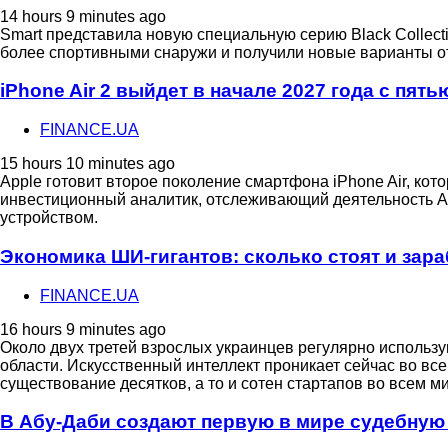
14 hours 9 minutes ago
Smart представила новую специальную серию Black Collecti
более спортивными снаружи и получили новые варианты от
iPhone Air 2 выйдет в начале 2027 года с пя
FINANCE.UA
15 hours 10 minutes ago
Apple готовит второе поколение смартфона iPhone Air, ко
инвестиционный аналитик, отслеживающий деятельность Ap
устройством.
Экономика ШИ-гигантов: сколько стоят и зара
FINANCE.UA
16 hours 9 minutes ago
Около двух третей взрослых украинцев регулярно использу
области. Искусственный интеллект проникает сейчас во вс
существование десятков, а то и сотен стартапов во всем м
В Абу-Даби создают первую в мире судебную