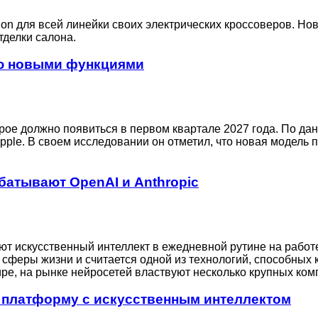
on для всей линейки своих электрических кроссоверов. Нов
делки салона.
тью новыми функциями
торое должно появиться в первом квартале 2027 года. По 
ple. В своем исследовании он отметил, что новая модель 
батывают OpenAI и Anthropic
ют искусственный интеллект в ежедневной рутине на работ
е сферы жизни и считается одной из технологий, способных
ире, на рынке нейросетей властвуют несколько крупных ком
 платформу с искусственным интеллектом