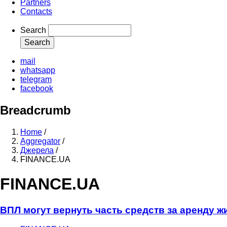
Partners
Contacts
Search
mail
whatsapp
telegram
facebook
Breadcrumb
Home
/
Aggregator
/
Джерела
/
FINANCE.UA
FINANCE.UA
ВПЛ могут вернуть часть средств за аренду ж