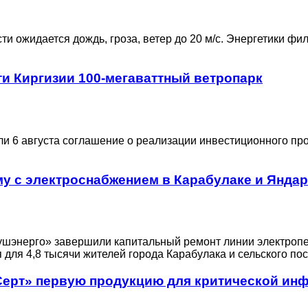
сти ожидается дождь, гроза, ветер до 20 м/с. Энергетики 
и Киргизии 100-мегаваттный ветропарк
и 6 августа соглашение о реализации инвестиционного про
у с электроснабжением в Карабулаке и Янда
шэнерго» завершили капитальный ремонт линии электропе
для 4,8 тысячи жителей города Карабулака и сельского по
Серт» первую продукцию для критической ин