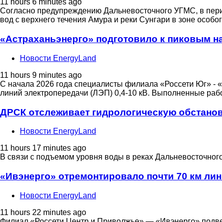
11 hours 6 minutes ago
Согласно предупреждению Дальневосточного УГМС, в перио
вод с верхнего течения Амура и реки Сунгари в зоне особ
«Астраханьэнерго» подготовило к пиковым н
Новости EnergyLand
11 hours 9 minutes ago
С начала 2026 года специалисты филиала «Россети Юг» - 
линий электропередачи (ЛЭП) 0,4-10 кВ. Выполненные раб
ДРСК отслеживает гидрологическую обстановк
Новости EnergyLand
11 hours 17 minutes ago
В связи с подъемом уровня воды в реках Дальневосточно
«Ивэнерго» отремонтировало почти 70 км лини
Новости EnergyLand
11 hours 22 minutes ago
Филиал «Россети Центр и Приволжье» — «Ивэнерго» подвел