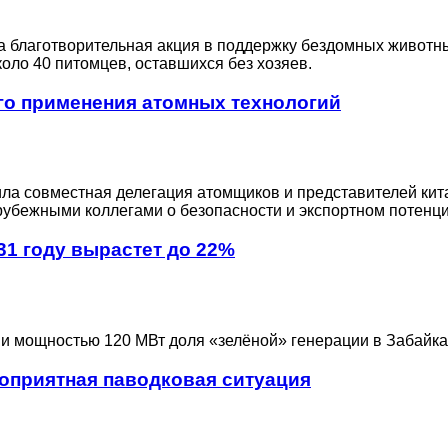
 благотворительная акция в поддержку бездомных животны
оло 40 питомцев, оставшихся без хозяев.
го применения атомных технологий
а совместная делегация атомщиков и представителей китай
рубежными коллегами о безопасности и экспортном потен
31 году вырастет до 22%
ии мощностью 120 МВт доля «зелёной» генерации в Забайка
оприятная паводковая ситуация