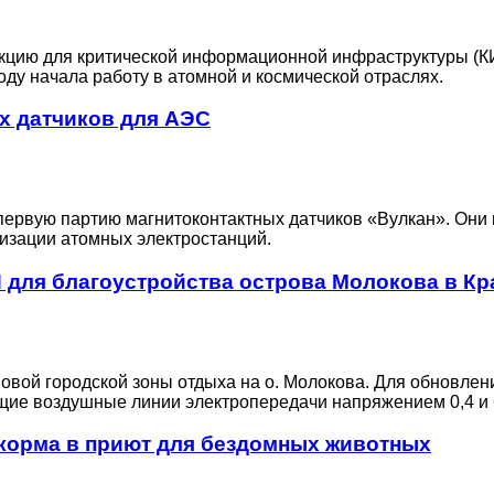
цию для критической информационной инфраструктуры (КИИ
ду начала работу в атомной и космической отраслях.
х датчиков для АЭС
 первую партию магнитоконтактных датчиков «Вулкан». Они
лизации атомных электростанций.
для благоустройства острова Молокова в Кр
новой городской зоны отдыха на о. Молокова. Для обновлен
ие воздушные линии электропередачи напряжением 0,4 и 6
 корма в приют для бездомных животных