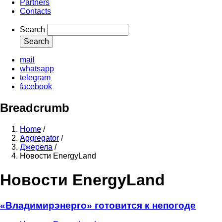
Partners
Contacts
Search
mail
whatsapp
telegram
facebook
Breadcrumb
Home
/
Aggregator
/
Джерела
/
Новости EnergyLand
Новости EnergyLand
«Владимирэнерго» готовится к непогоде