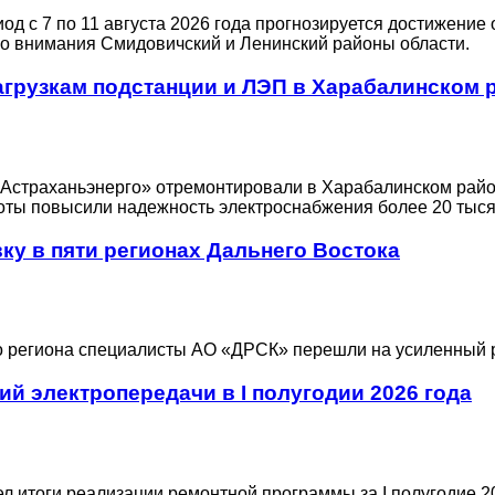
д с 7 по 11 августа 2026 года прогнозируется достижение
ого внимания Смидовичский и Ленинский районы области.
агрузкам подстанции и ЛЭП в Харабалинском 
«Астраханьэнерго» отремонтировали в Харабалинском район
оты повысили надежность электроснабжения более 20 тыся
у в пяти регионах Дальнего Востока
го региона специалисты АО «ДРСК» перешли на усиленный 
й электропередачи в I полугодии 2026 года
 итоги реализации ремонтной программы за I полугодие 20