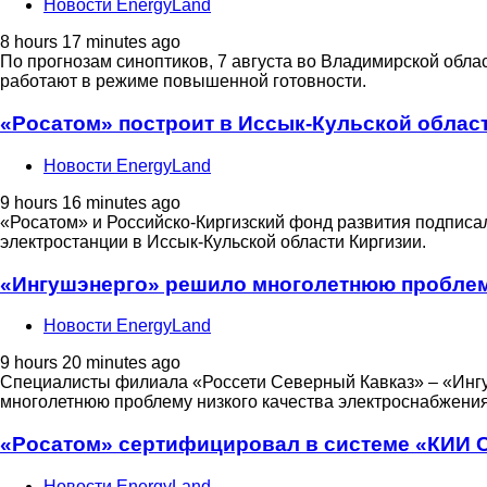
Новости EnergyLand
8 hours 17 minutes ago
По прогнозам синоптиков, 7 августа во Владимирской обла
работают в режиме повышенной готовности.
«Росатом» построит в Иссык-Кульской област
Новости EnergyLand
9 hours 16 minutes ago
«Росатом» и Российско-Киргизский фонд развития подписал
электростанции в Иссык-Кульской области Киргизии.
«Ингушэнерго» решило многолетнюю проблем
Новости EnergyLand
9 hours 20 minutes ago
Специалисты филиала «Россети Северный Кавказ» – «Ингу
многолетнюю проблему низкого качества электроснабжения 
«Росатом» сертифицировал в системе «КИИ 
Новости EnergyLand