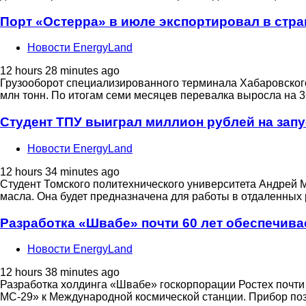
Порт «Остерра» в июле экспортировал в стран
Новости EnergyLand
12 hours 28 minutes ago
Грузооборот специализированного терминала Хабаровского
млн тонн. По итогам семи месяцев перевалка выросла на 36
Студент ТПУ выиграл миллион рублей на запу
Новости EnergyLand
12 hours 34 minutes ago
Студент Томского политехнического университета Андрей М
масла. Она будет предназначена для работы в отдаленных р
Разработка «Швабе» почти 60 лет обеспечив
Новости EnergyLand
12 hours 38 minutes ago
Разработка холдинга «Швабе» госкорпорации Ростех почти
МС-29» к Международной космической станции. Прибор поз