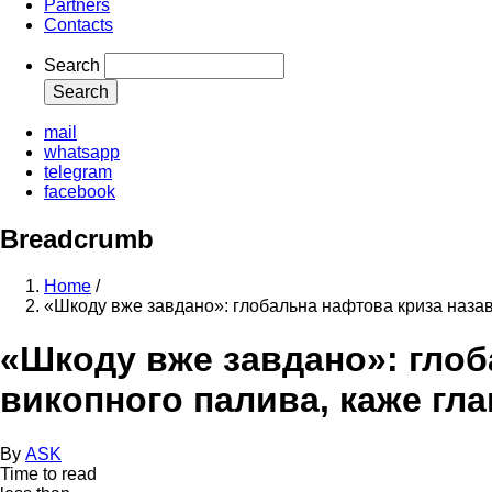
Partners
Contacts
Search
mail
whatsapp
telegram
facebook
Breadcrumb
Home
/
«Шкоду вже завдано»: глобальна нафтова криза назав
«Шкоду вже завдано»: глоб
викопного палива, каже гл
By
ASK
Time to read