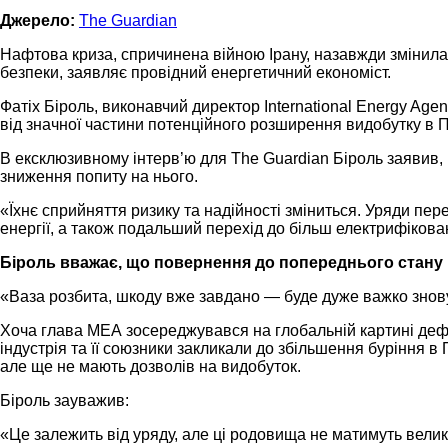
Джерело:
The Guardian
Нафтова криза, спричинена війною Ірану, назавжди змінила
безпеки, заявляє провідний енергетичний економіст.
Фатіх Біроль, виконавчий директор International Energy Ag
від значної частини потенційного розширення видобутку в П
В ексклюзивному інтерв’ю для The Guardian Біроль заявив, 
зниження попиту на нього.
«Їхнє сприйняття ризику та надійності зміниться. Уряди пер
енергії, а також подальший перехід до більш електрифікова
Біроль вважає, що повернення до попереднього стану
«Ваза розбита, шкоду вже завдано — буде дуже важко знову 
Хоча глава МЕА зосереджувався на глобальній картині дефі
індустрія та її союзники закликали до збільшення буріння в
але ще не мають дозволів на видобуток.
Біроль зауважив:
«Це залежить від уряду, але ці родовища не матимуть велико