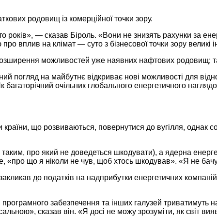
даткових родовищ із комерційної точки зору.
то років», — сказав Біроль. «Вони не знизять рахунки за е
ю про вплив на клімат — суто з бізнесової точки зору великі 
 розширення можливостей уже наявних нафтових родовищ; та
ний погляд на майбутнє відкриває нові можливості для відн
Як багаторічний очільник глобального енергетичного наглядо
 країни, що розвиваються, повернутися до вугілля, однак с
таким, про який не доведеться шкодувати), а ядерна енерге
, «про що я ніколи не чув, щоб хтось шкодував». «Я не бачу
н закликав до податків на надприбутки енергетичних компані
програмного забезпечення та інших галузей триватимуть наві
сальною», сказав він. «Я досі не можу зрозуміти, як світ ви