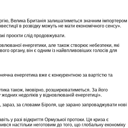
нергію, Велика Британія залишатиметься значним імпортером
інвестиції в розвідку можуть не мати економічного сенсу».
кі проєкти слід продовжувати.
овлюваної енергетики, але також створює небезпеки, які
вого органу, він є одним із найвпливовіших голосів для
онячна енергетика вже є конкурентною за вартістю та
тика також, імовірно, розширюватиметься. За його
 жодних недоліків у відновлюваній енергетиці».
й, зараз, за словами Біроля, ще зарано запроваджувати нові
ть у разі відкриття Ормузької протоки. Ця криза є
явився настільки неготовим до того, що глобальну економіку