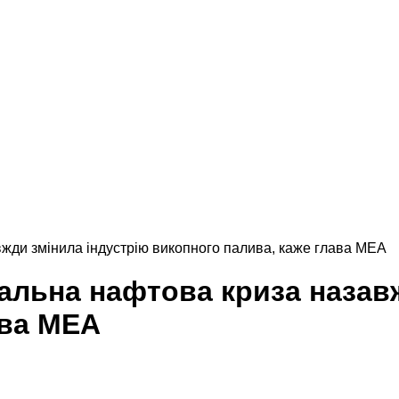
жди змінила індустрію викопного палива, каже глава МЕА
альна нафтова криза назавж
ава МЕА