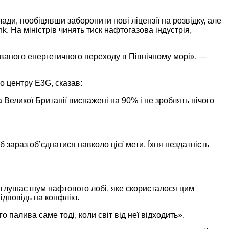
ди, пообіцявши заборонити нові ліцензії на розвідку, але
 На міністрів чинять тиск нафтогазова індустрія,
ованого енергетичного переходу в Північному морі», —
о центру E3G, сказав:
Великої Британії виснажені на 90% і не зроблять нічого
 зараз об’єднатися навколо цієї мети. Їхня нездатність
заглушає шум нафтового лобі, яке скористалося цим
ідповідь на конфлікт.
 палива саме тоді, коли світ від неї відходить».