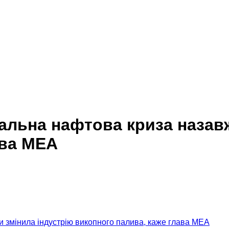
альна нафтова криза назавж
ава МЕА