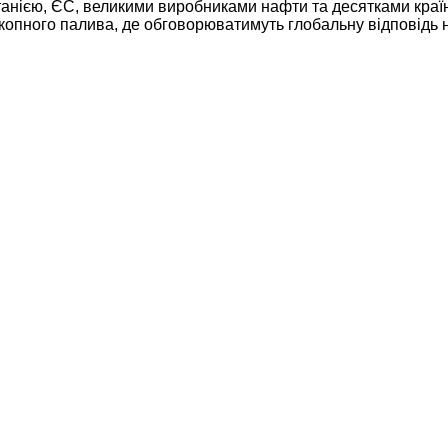
анією, ЄС, великими виробниками нафти та десятками країн,
икопного палива, де обговорюватимуть глобальну відповідь 