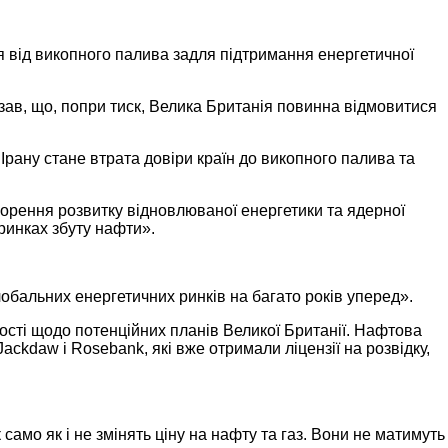
я від викопного палива задля підтримання енергетичної
азав, що, попри тиск, Велика Британія повинна відмовитися
Ірану стане втрата довіри країн до викопного палива та
скорення розвитку відновлюваної енергетики та ядерної
 ринках збуту нафти».
обальних енергетичних ринків на багато років уперед».
ості щодо потенційних планів Великої Британії. Нафтова
ackdaw і Rosebank, які вже отримали ліцензії на розвідку,
само як і не змінять ціну на нафту та газ. Вони не матимуть