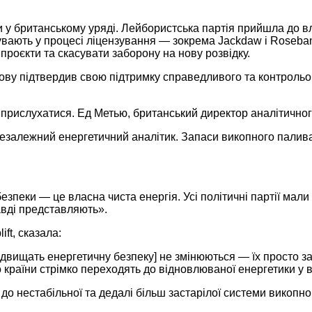
у британському уряді. Лейбористська партія прийшла до вла
ають у процесі ліцензування — зокрема Jackdaw і Rosebank.
 проєкти та скасувати заборону на нову розвідку.
нову підтвердив свою підтримку справедливого та контроль
 прислухатися. Ед Метью, британський директор аналітичног
незалежний енергетичний аналітик. Запаси викопного палива 
пеки — це власна чиста енергія. Усі політичні партії мали б
авді представляють».
ft, сказала:
підвищать енергетичну безпеку] не змінюються — їх просто 
 країни стрімко переходять до відновлюваної енергетики у в
 нестабільної та дедалі більш застарілої системи викопного