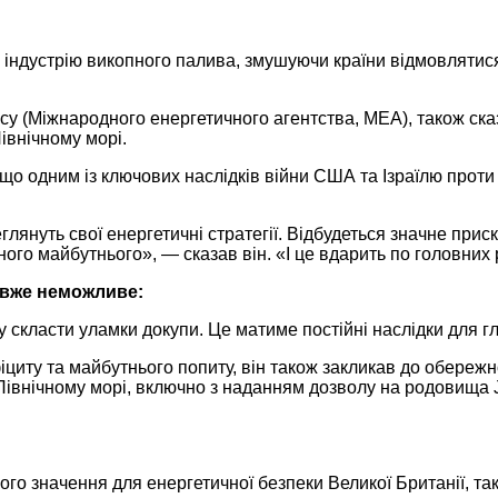
 індустрію викопного палива, змушуючи країни відмовлятис
ency (Міжнародного енергетичного агентства, МЕА), також ск
івнічному морі.
що одним із ключових наслідків війни США та Ізраїлю проти 
еглянуть свої енергетичні стратегії. Відбудеться значне при
ного майбутнього», — сказав він. «І це вдарить по головних
 вже неможливе:
скласти уламки докупи. Це матиме постійні наслідки для гл
циту та майбутнього попиту, він також закликав до обережн
 Північному морі, включно з наданням дозволу на родовища J
го значення для енергетичної безпеки Великої Британії, так 