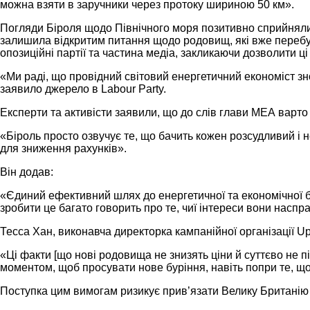
можна взяти в заручники через протоку шириною 50 км».
Погляди Біроля щодо Північного моря позитивно сприйняли 
залишила відкритим питання щодо родовищ, які вже перебув
опозиційні партії та частина медіа, закликаючи дозволити ці
«Ми раді, що провідний світовий енергетичний економіст з
заявило джерело в Labour Party.
Експерти та активісти заявили, що до слів глави МЕА варто
«Біроль просто озвучує те, що бачить кожен розсудливий і 
для зниження рахунків».
Він додав:
«Єдиний ефективний шлях до енергетичної та економічної без
зробити це багато говорить про те, чиї інтереси вони наспр
Тесса Хан, виконавча директорка кампанійної організації Upli
«Ці факти [що нові родовища не знизять ціни й суттєво не 
моментом, щоб просувати нове буріння, навіть попри те, що
Поступка цим вимогам ризикує прив’язати Велику Британію до