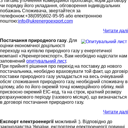
З питань уточнення Комерційної пропозиції, норм Договору
чи порядку його укладання, обговорення індивідуальних
побажань Споживача, звертайтеся за
телефоном:+38(095)602-95-95 або електронною
поштою:
info@ukrenergoexport.com
Читати далі
Постачання природного газу
.
Для
оцінки економічної доцільності
переходу на купівлю природного газу у енергетичної
компанії «Укренергоекспорт», Вам необхідно надіслати нам
заповнений
опитувальний лист
.
При прийняті рішення про перехід на поставку до нового
постачальника, необхідно враховувати той факт, що договір
поставки природного газу укладається на весь очікуваний
обсяг споживання природного газу, необхідний споживачу в
цілому, або по його окремій точці комерційного обліку, якій
присвоєно окремий EIC-код, та на строк, кратний розміру
розрахункового періоду (газового місяця), що визначається
в договорі постачання природного газу.
Читати далі
Експорт електроенергії
можливий :). Відповідно до
законодавства України, експортери електроенергії повинні