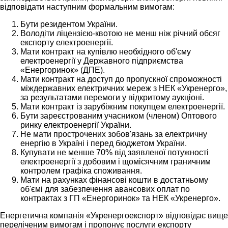
відповідати наступним формальним вимогам:
Бути резидентом України.
Володіти ліцензією-квотою не менш ніж річний обсяг
експорту електроенергії.
Мати контракт на купівлю необхідного об'єму
електроенергії у Державного підприємства
«Енергоринок» (ДПЕ).
Мати контракт на доступ до пропускної спроможності
міждержавних електричних мереж з НЕК «Укренерго»,
за результатами перемоги у відкритому аукціоні.
Мати контракт із зарубіжним покупцем електроенергії.
Бути зареєстрованим учасником (членом) Оптового
ринку електроенергії України.
Не мати прострочених зобов'язань за електричну
енергію в Україні і перед бюджетом України.
Купувати не менше 70% від заявленої потужності
електроенергії з добовим і щомісячним граничним
контролем графіка споживання.
Мати на рахунках фінансові кошти в достатньому
об'ємі для забезпечення авансових оплат по
контрактах з ГП «Енергоринок» та НЕК «Укренерго».
Енергетична компанія «Укренергоекспорт» відповідає вище
переліченим вимогам і пропонує послуги експорту