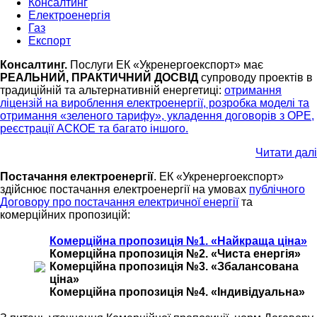
Консалтинг
Електроенергія
Газ
Експорт
Консалтинг.
Послуги ЕК «Укренергоекспорт» має
РЕАЛЬНИЙ, ПРАКТИЧНИЙ ДОСВІД
супроводу проектів в
традиційній та альтернативній енергетиці:
отримання
ліцензій на вироблення електроенергії, розробка моделі та
отримання «зеленого тарифу», укладення договорів з ОРЕ,
реєстрації АСКОЕ та багато іншого.
Читати далі
Постачання електроенергії
. ЕК «Укренергоекспорт»
здійснює постачання електроенергії на умовах
публічного
Договору про постачання електричної енергії
та
комерційних пропозицій:
Комерційна пропозиція №1. «Найкраща ціна»
Комерційна пропозиція №2. «Чиста енергія»
Комерційна пропозиція №3. «Збалансована
ціна»
Комерційна пропозиція №4. «Індивідуальна»