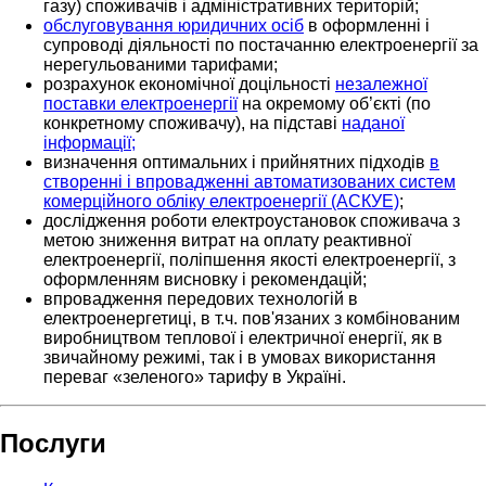
газу) споживачів і адміністративних територій;
обслуговування юридичних осіб
в оформленні і
супроводі діяльності по постачанню електроенергії за
нерегульованими тарифами;
розрахунок економічної доцільності
незалежної
поставки електроенергії
на окремому об’єкті (по
конкретному споживачу), на підставі
наданої
інформації;
визначення оптимальних і прийнятних підходів
в
створенні і впровадженні автоматизованих систем
комерційного обліку електроенергії (АСКУЕ)
;
дослідження роботи електроустановок споживача з
метою зниження витрат на оплату реактивної
електроенергії, поліпшення якості електроенергії, з
оформленням висновку і рекомендацій;
впровадження передових технологій в
електроенергетиці, в т.ч. пов'язаних з комбінованим
виробництвом теплової і електричної енергії, як в
звичайному режимі, так і в умовах використання
переваг «зеленого» тарифу в Україні.
Послуги