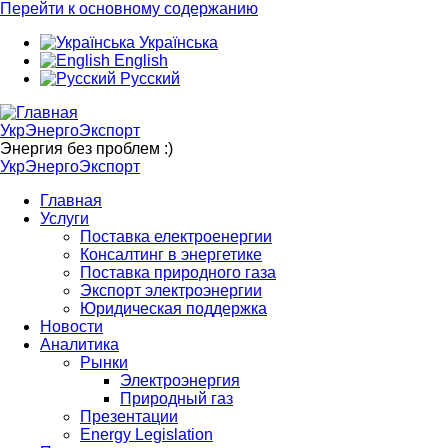
Перейти к основному содержанию
Українська
English
Русский
УкрЭнергоЭкспорт
Энергия без проблем :)
УкрЭнергоЭкспорт
Главная
Услуги
Поставка електроенергии
Консалтинг в энергетике
Поставка природного газа
Экспорт электроэнергии
Юридическая поддержка
Новости
Аналитика
Рынки
Электроэнергия
Природный газ
Презентации
Energy Legislation