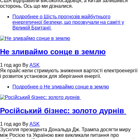
США відправили високопосадовця, а Китай залишився
осторонь. Ось що ми дізналися.
Подробнее
о Шість прогнозів майбутнього
енергетичної безпеки, що прозвучали на саміті у
Великій Британії
Не зливаймо сонце в землю
1 год ago
By
ASK
Як прайс-кепи стримують зниження вартості електроенергії
і розвиток установок для зберігання енергії.
Подробнее
о Не зливаймо сонце в землю
Російський бізнес: золото дурнів
1 год ago
By
ASK
Зусилля президента Дональда Дж. Трампа досягти миру
між Росією та Україною вже викликали питання про