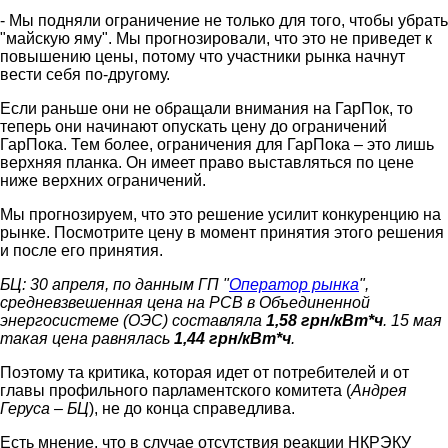
- Мы подняли ограничение не только для того, чтобы убрать
"майскую яму". Мы прогнозировали, что это не приведет к
повышению цены, потому что участники рынка начнут
вести себя по-другому.
Если раньше они не обращали внимания на ГарПок, то
теперь они начинают опускать цену до ограничений
ГарПока. Тем более, ограничения для ГарПока – это лишь
верхняя планка. Он имеет право выставляться по цене
ниже верхних ограничений.
Мы прогнозируем, что это решение усилит конкуренцию на
рынке. Посмотрите цену в момент принятия этого решения
и после его принятия.
БЦ: 30 апреля, по данным ГП "
Оператор рынка
",
средневзвешенная цена на РСВ в Объединенной
энергосистеме (ОЭС) составляла
1,58 грн/кВт*ч
. 15 мая
такая цена равнялась
1,44 грн/кВт*ч
.
Поэтому та критика, которая идет от потребителей и от
главы профильного парламентского комитета (
Андрея
Геруса – БЦ
), не до конца справедлива.
Есть мнение, что в случае отсутствия реакции НКРЭКУ