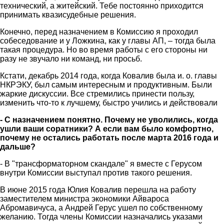
технический, а житейский. Тебе постоянно приходится
принимать квазисудебные решения.
Конечно, перед назначением в Комиссию я проходил
собеседование и у Ложкина, как у главы АП, – тогда была
такая процедура. Но во время работы с его стороны ни
разу не звучало ни команд, ни просьб.
Кстати, декабрь 2014 года, когда Ковалив была и. о. главы
НКРЭКУ, был самым интересным и продуктивным. Были
жаркие дискуссии. Все стремились принести пользу,
изменить что-то к лучшему, быстро учились и действовали
- С назначением понятно. Почему не уволились, когда
ушли ваши соратники? А если вам было комфортно,
почему не остались работать после марта 2016 года и
дальше?
- В "трансформаторном скандале" я вместе с Герусом
внутри Комиссии выступал против такого решения.
В июне 2015 года Юлия Ковалив перешла на работу
заместителем министра экономики Айвароса
Абромавичуса, а Андрей Герус ушел по собственному
желанию. Тогда члены Комиссии назначались указами