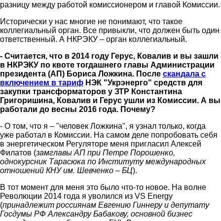
разницу между работой комиссионером и главой Комиссии.
Исторически у нас многие не понимают, что такое
коллегиальный орган. Все привыкли, что должен быть один
ответственный. А НКРЭКУ – орган коллегиальный.
- Считается, что в 2014 году Герус, Ковалив и вы зашли
в НКРЭКУ по квоте тогдашнего главы Администрации
президента (АП) Бориса Ложкина. После
скандала с
включением в тариф
НЭК "Укрэнерго" средств для
закупки трансформаторов у ЗТР Константина
Григоришина, Ковалив и Герус ушли из Комиссии. А вы
работали до весны 2016 года. Почему?
- О том, что я – "человек Ложкина", я узнал только, когда
уже работал в Комиссии. На самом деле попробовать себя
в энергетическом Регуляторе меня пригласил Алексей
Филатов (
замглавы АП при Петре Порошенко,
однокурсник Тарасюка по Институту международных
отношений КНУ им. Шевченко – БЦ
).
В тот момент для меня это было что-то новое. На волне
Революции 2014 года я уволился из VS Energy
(
принадлежит россиянам Евгению Гиннеру и депутату
Госдумы РФ Александру Бабакову, основной бизнес