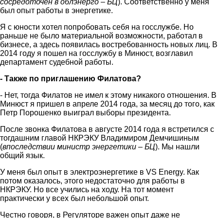
сосредоточен в облэнерго – БЦ
). Соответственно у меня
был опыт работы в энергетике.
Я с юности хотел попробовать себя на госслужбе. Но
раньше не было материальной возможности, работал в
бизнесе, а здесь появилась востребованность новых лиц. В
2014 году я пошел на госслужбу в Минюст, возглавил
департамент судебной работы.
- Также по приглашению Филатова?
- Нет, тогда Филатов не имел к этому никакого отношения. В
Минюст я пришел в апреле 2014 года, за месяц до того, как
Петр Порошенко выиграл выборы президента.
После звонка Филатова в августе 2014 года я встретился с
тогдашним главой НКРЭКУ Владимиром Демчишиным
(
впоследствии министр энергетики – БЦ
). Мы нашли
общий язык.
У меня был опыт в электроэнергетике в VS Energy. Как
потом оказалось, этого недостаточно для работы в
НКРЭКУ. Но все учились на ходу. На тот момент
практически у всех был небольшой опыт.
Честно говоря, в Регуляторе важен опыт даже не