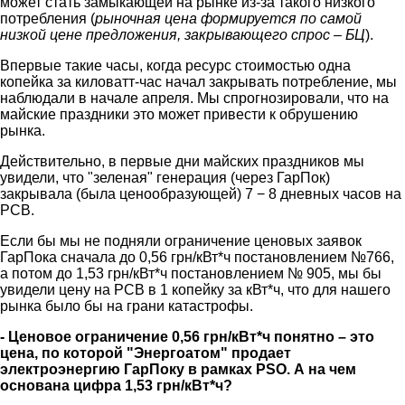
может стать замыкающей на рынке из-за такого низкого
потребления (
рыночная цена формируется по самой
низкой цене предложения, закрывающего спрос – БЦ
).
Впервые такие часы, когда ресурс стоимостью одна
копейка за киловатт-час начал закрывать потребление, мы
наблюдали в начале апреля. Мы спрогнозировали, что на
майские праздники это может привести к обрушению
рынка.
Действительно, в первые дни майских праздников мы
увидели, что "зеленая" генерация (через ГарПок)
закрывала (была ценообразующей) 7 − 8 дневных часов на
РСВ.
Если бы мы не подняли ограничение ценовых заявок
ГарПока сначала до 0,56 грн/кВт*ч постановлением №766,
а потом до 1,53 грн/кВт*ч постановлением № 905, мы бы
увидели цену на РСВ в 1 копейку за кВт*ч, что для нашего
рынка было бы на грани катастрофы.
- Ценовое ограничение 0,56 грн/кВт*ч понятно – это
цена, по которой "Энергоатом" продает
электроэнергию ГарПоку в рамках PSO. А на чем
основана цифра 1,53 грн/кВт*ч?