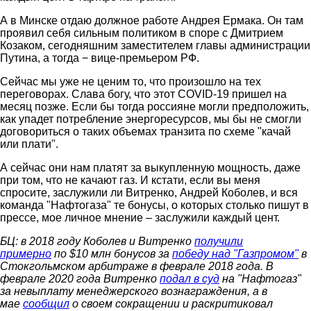
А в Минске отдаю должное работе Андрея Ермака. Он там
проявил себя сильным политиком в споре с Дмитрием
Козаком, сегодняшним заместителем главы администрации
Путина, а тогда − вице-премьером РФ.
Сейчас мы уже не ценим то, что произошло на тех
переговорах. Слава богу, что этот COVID-19 пришел на
месяц позже. Если бы тогда россияне могли предположить,
как упадет потребление энергоресурсов, мы бы не смогли
договориться о таких объемах транзита по схеме "качай
или плати".
А сейчас они нам платят за выкупленную мощность, даже
при том, что не качают газ. И кстати, если вы меня
спросите, заслужили ли Витренко, Андрей Коболев, и вся
команда "Нафтогаза" те бонусы, о которых столько пишут в
прессе, мое личное мнение – заслужили каждый цент.
БЦ: в 2018 году Коболев и Витренко
получили
примерно
по $10 млн бонусов за
победу над "Газпромом"
в
Стокгольмском арбитраже в феврале 2018 года. В
феврале 2020 года Витренко
подал в суд
на "Нафтогаз"
за невыплату менеджерского вознаграждения, а в
мае
сообщил
о своем сокращении и раскритиковал