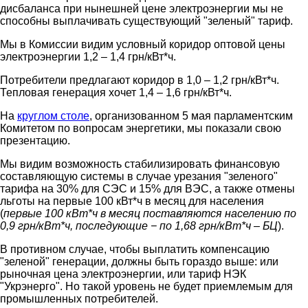
дисбаланса при нынешней цене электроэнергии мы не
способны выплачивать существующий "зеленый" тариф.
Мы в Комиссии видим условный коридор оптовой цены
электроэнергии 1,2 – 1,4 грн/кВт*ч.
Потребители предлагают коридор в 1,0 – 1,2 грн/кВт*ч.
Тепловая генерация хочет 1,4 – 1,6 грн/кВт*ч.
На
круглом столе
, организованном 5 мая парламентским
Комитетом по вопросам энергетики, мы показали свою
презентацию.
Мы видим возможность стабилизировать финансовую
составляющую системы в случае урезания "зеленого"
тарифа на 30% для СЭС и 15% для ВЭС, а также отмены
льготы на первые 100 кВт*ч в месяц для населения
(
первые 100 кВт*ч в месяц поставляются населению по
0,9 грн/кВт*ч, последующие − по 1,68 грн/кВт*ч – БЦ
).
В противном случае, чтобы выплатить компенсацию
"зеленой" генерации, должны быть гораздо выше: или
рыночная цена электроэнергии, или тариф НЭК
"Укрэнерго". Но такой уровень не будет приемлемым для
промышленных потребителей.