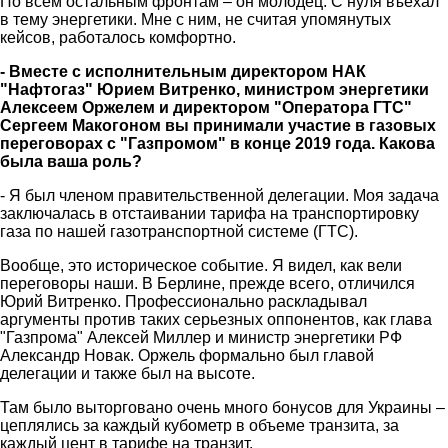
По всем остальным фронтам – он молодец. С нуля въехал
в тему энергетики. Мне с ним, не считая упомянутых
кейсов, работалось комфортно.
- Вместе с исполнительным директором НАК
"Нафтогаз" Юрием Витренко, министром энергетики
Алексеем Оржелем и директором "Оператора ГТС"
Сергеем Макогоном вы принимали участие в газовых
переговорах с "Газпромом" в конце 2019 года. Какова
была ваша роль?
- Я был членом правительственной делегации. Моя задача
заключалась в отстаивании тарифа на транспортировку
газа по нашей газотранспортной системе (ГТС).
Вообще, это историческое событие. Я видел, как вели
переговоры наши. В Берлине, прежде всего, отличился
Юрий Витренко. Профессионально раскладывал
аргументы против таких серьезных оппонентов, как глава
"Газпрома" Алексей Миллер и министр энергетики РФ
Александр Новак. Оржель формально был главой
делегации и также был на высоте.
Там было выторговано очень много бонусов для Украины –
цеплялись за каждый кубометр в объеме транзита, за
каждый цент в тарифе на транзит.