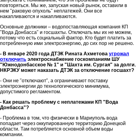
повторяться. Мы же, запуская новый рынок, оставили в
нем "раковую опухоль" неплатежей. Они все
накапливаются и накапливаются.
Основные должники – водопоставляющая компания КП
"Вода Донбасса" и госшахты. Отключать мы их не можем,
потому что есть социальный фактор. Кто будет платить за
потребленную ими электроэнергию, до сих пор не решено.
- В январе 2020 года ДТЭК Рината Ахметова
угрожал
отключить
электроснабжение госкомпаниям ШУ
"Южнодонбасское № 1" и "Шахта им. Сургая" за долги.
НКРЭКУ может наказать ДТЭК за отключение госшахт?
- Они не "отключают", а ограничивают поставку
электроэнергии до технологического минимума,
допустимого регламентом.
- Как решать проблему с неплатежами КП "Вода
Донбасса"?
- Проблема в том, что физически в Мариуполь вода
попадает через оккупированную территорию Донецкой
области. Там потребляется основной объем воды
компании.