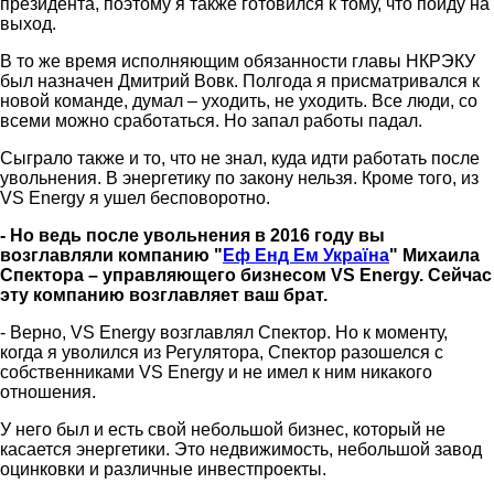
президента, поэтому я также готовился к тому, что пойду на
выход.
В то же время исполняющим обязанности главы НКРЭКУ
был назначен Дмитрий Вовк. Полгода я присматривался к
новой команде, думал – уходить, не уходить. Все люди, со
всеми можно сработаться. Но запал работы падал.
Сыграло также и то, что не знал, куда идти работать после
увольнения. В энергетику по закону нельзя. Кроме того, из
VS Energy я ушел бесповоротно.
- Но ведь после увольнения в 2016 году вы
возглавляли компанию "
Еф Енд Ем Україна
" Михаила
Спектора – управляющего бизнесом VS Energy. Сейчас
эту компанию возглавляет ваш брат.
- Верно, VS Energy возглавлял Спектор. Но к моменту,
когда я уволился из Регулятора, Спектор разошелся с
собственниками VS Energy и не имел к ним никакого
отношения.
У него был и есть свой небольшой бизнес, который не
касается энергетики. Это недвижимость, небольшой завод
оцинковки и различные инвестпроекты.