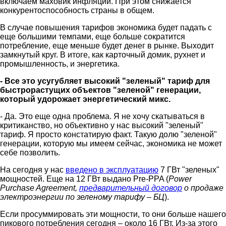
включаем маховик инфляции. При этом снижается
конкурентоспособность страны в общем.
В случае повышения тарифов экономика будет падать с
еще большими темпами, еще больше сократится
потребление, еще меньше будет денег в рынке. Выходит
замкнутый круг. В итоге, как карточный домик, рухнет и
промышленность, и энергетика.
- Все это усугубляет высокий "зеленый" тариф для
быстрорастущих объектов "зеленой" генерации,
который удорожает энергетический микс.
- Да. Это еще одна проблема. Я не хочу скатываться в
критиканство, но объективно у нас высокий "зеленый"
тариф. Я просто констатирую факт. Такую долю "зеленой"
генерации, которую мы имеем сейчас, экономика не может
себе позволить.
На сегодня у нас
введено в эксплуатацию
7 ГВт "зеленых"
мощностей. Еще на 12 ГВт выдано Pre-PPA (
Power
Purchase Agreement,
предварительный договор
о продаже
электроэнергии по зеленому тарифу – БЦ
).
Если просуммировать эти мощности, то они больше нашего
пикового потребления сегодня – около 16 ГВт. Из-за этого