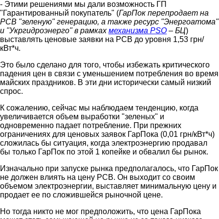
- Этими решениями мы дали возможность ГП
"Гарантированный покупатель" (
ГарПок перепродает на
РСВ "зеленую" генерацию, а также ресурс "Энергоатома"
и "Укргидроэнерго" в рамках
механизма PSO
– БЦ
)
выставлять ценовые заявки на РСВ до уровня 1,53 грн/
кВт*ч.
Это было сделано для того, чтобы избежать критического
падения цен в связи с уменьшением потребления во время
майских праздников. В эти дни исторически самый низкий
спрос.
К сожалению, сейчас мы наблюдаем тенденцию, когда
увеличивается объем выработки "зеленых" и
одновременно падает потребление. При прежних
ограничениях для ценовых заявок ГарПока (0,01 грн/кВт*ч)
сложилась бы ситуация, когда электроэнергию продавал
бы только ГарПок по этой 1 копейке и обвалил бы рынок.
Изначально при запуске рынка предполагалось, что ГарПок
не должен влиять на цену РСВ. Он выходит со своим
объемом электроэнергии, выставляет минимальную цену и
продает ее по сложившейся рыночной цене.
Но тогда никто не мог предположить, что цена ГарПока