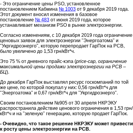
- Это ограничение цены PSO, установленное
постановлением Кабмина
№ 1003
от 9 декабря 2019 года.
Этот документ вносил изменения в базовое
постановление
№ 483
от июня 2019 года, которое
устанавливает механизм PSO в рынке электроэнергии.
Согласно изменениям, с 10 декабря 2019 года ограничение
ценовых заявок для электроэнергии "Энергоатома" и
"Укргидроэнерго", которую перепродает ГарПок на РСВ,
было увеличено до 1,53 грн/кВт*ч.
Это 75 % от дневного прайс-кэпа (
price-cap, ограничение
максимальной цены продажи электроэнергии на РСВ –
БЦ
).
До декабря ГарПок выставлял ресурс госкомпаний по той
же цене, по которой покупал у них: 0,56 грн/кВт*ч для
"Энергоатома" и 0,67 грн/кВт*ч для "Укргидроэнерго".
Своим постановлением №905 от 30 апреля НКРЭКУ
распространила действие ценового ограничения в 1,53 грн/
кВт*ч и на "зеленую" генерацию, которую продает ГарПок.
- Очевидно, что такое решение НКРЭКУ может привести
к росту цены электроэнергии на РСВ.