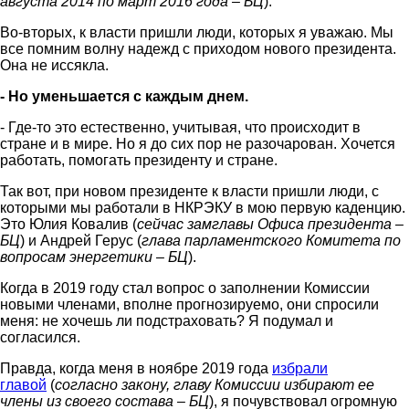
августа 2014 по март 2016 года – БЦ
).
Во-вторых, к власти пришли люди, которых я уважаю. Мы
все помним волну надежд с приходом нового президента.
Она не иссякла.
- Но уменьшается с каждым днем.
- Где-то это естественно, учитывая, что происходит в
стране и в мире. Но я до сих пор не разочарован. Хочется
работать, помогать президенту и стране.
Так вот, при новом президенте к власти пришли люди, с
которыми мы работали в НКРЭКУ в мою первую каденцию.
Это Юлия Ковалив (
сейчас замглавы Офиса президента –
БЦ
) и Андрей Герус (
глава парламентского Комитета по
вопросам энергетики – БЦ
).
Когда в 2019 году стал вопрос о заполнении Комиссии
новыми членами, вполне прогнозируемо, они спросили
меня: не хочешь ли подстраховать? Я подумал и
согласился.
Правда, когда меня в ноябре 2019 года
избрали
главой
(
согласно закону, главу Комиссии избирают ее
члены из своего состава – БЦ
), я почувствовал огромную