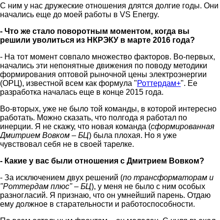
С ним у нас дружеские отношения длятся долгие годы. Они
начались еще до моей работы в VS Energy.
- Что же стало поворотным моментом, когда вы
решили уволиться из НКРЭКУ в марте 2016 года?
- На тот момент совпало множество факторов. Во-первых,
начались эти непонятные движения по поводу методики
формирования оптовой рыночной цены электроэнергии
(ОРЦ), известной всем как формула "
Роттердам+
". Ее
разработка началась еще в конце 2015 года.
Во-вторых, уже не было той команды, в которой интересно
работать. Можно сказать, что полгода я работал по
инерции. Я не скажу, что новая команда (
сформированная
Дмитрием Вовком – БЦ
) была плохая. Но я уже
чувствовал себя не в своей тарелке.
- Какие у вас были отношения с Дмитрием Вовком?
- За исключением двух решений (
по
трансформатор
ам и
"Роттердам плюс" – БЦ
), у меня не было с ним особых
разногласий. Я признаю, что он умнейший парень. Отдаю
ему должное в старательности и работоспособности.