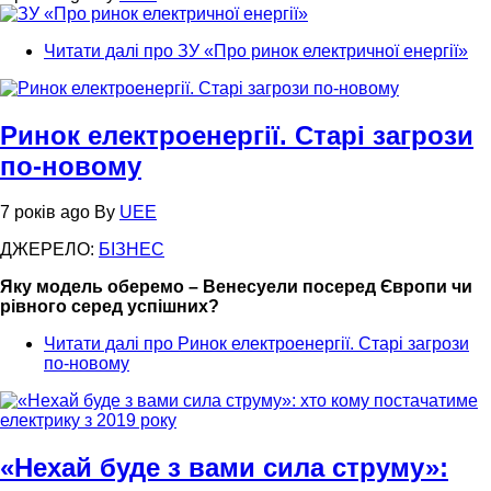
Читати далі
про ЗУ «Про ринок електричної енергії»
Ринок електроенергії. Старі загрози
по-новому
7 років ago
By
UEE
ДЖЕРЕЛО:
БІЗНЕС
Яку модель оберемо – Венесуели посеред Європи чи
рівного серед успішних?
Читати далі
про Ринок електроенергії. Старі загрози
по-новому
«Нехай буде з вами сила струму»: