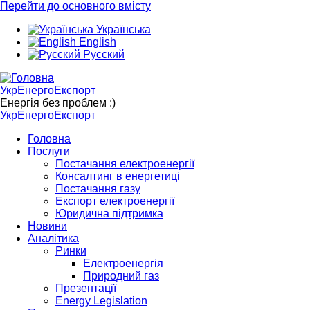
Перейти до основного вмісту
Українська
English
Русский
УкрЕнергоЕкспорт
Енергія без проблем :)
УкрЕнергоЕкспорт
Головна
Послуги
Постачання електроенергії
Консалтинг в енергетиці
Постачання газу
Експорт електроенергії
Юридична підтримка
Новини
Аналітика
Ринки
Електроенергія
Природний газ
Презентації
Energy Legislation