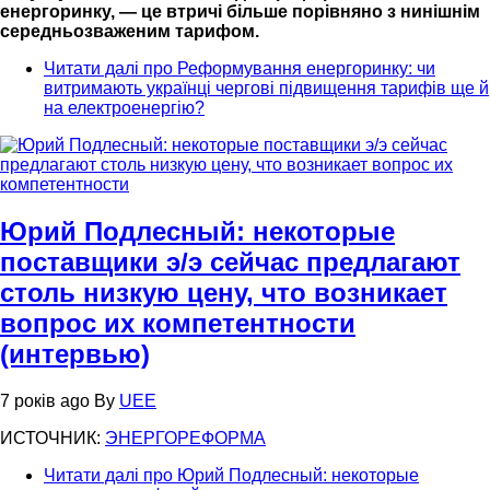
енергоринку, — це втричі більше порівняно з нинішнім
середньозваженим тарифом.
Читати далі
про Реформування енергоринку: чи
витримають українці чергові підвищення тарифів ще й
на електроенергію?
Юрий Подлесный: некоторые
поставщики э/э сейчас предлагают
столь низкую цену, что возникает
вопрос их компетентности
(интервью)
7 років ago
By
UEE
ИСТОЧНИК:
ЭНЕРГОРЕФОРМА
Читати далі
про Юрий Подлесный: некоторые