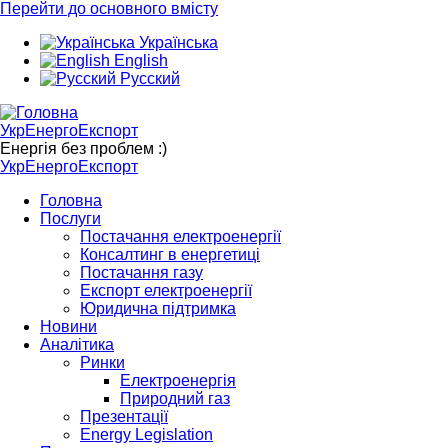
Перейти до основного вмісту
Українська
English
Русский
УкрЕнергоЕкспорт
Енергія без проблем :)
УкрЕнергоЕкспорт
Головна
Послуги
Постачання електроенергії
Консалтинг в енергетиці
Постачання газу
Експорт електроенергії
Юридична підтримка
Новини
Аналітика
Ринки
Електроенергія
Природний газ
Презентації
Energy Legislation