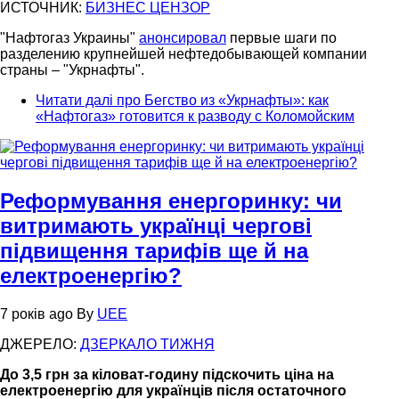
ИСТОЧНИК:
БИЗНЕС ЦЕНЗОР
"Нафтогаз Украины"
анонсировал
первые шаги по
разделению крупнейшей нефтедобывающей компании
страны – "Укрнафты".
Читати далі
про Бегство из «Укрнафты»: как
«Нафтогаз» готовится к разводу с Коломойским
Реформування енергоринку: чи
витримають українці чергові
підвищення тарифів ще й на
електроенергію?
7 років ago
By
UEE
ДЖЕРЕЛО:
ДЗЕРКАЛО ТИЖНЯ
До 3,5 грн за кіловат-годину підскочить ціна на
електроенергію для українців після остаточного