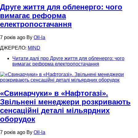
Друге життя для обленерго: чого
вимагає реформа
електропостачання
7 років ago
By
Oll-la
ДЖЕРЕЛО:
MIND
Читати далі
про Друге життя для обленерго: чого
вимагає реформа електропостачання
«Свинарчуки» в «Нафтогазі».
Звільнені менеджери розкривають
сенсаційні деталі мільярдних
оборудок
7 років ago
By
Oll-la