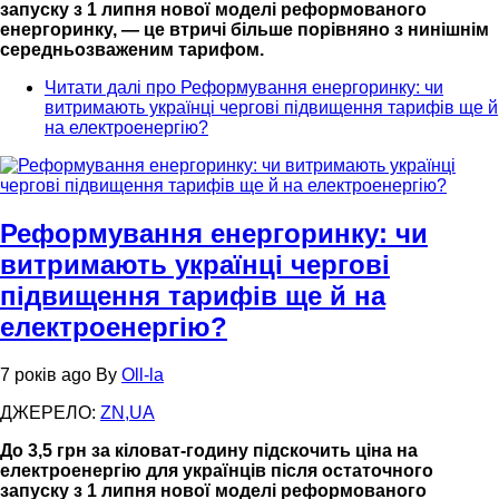
запуску з 1 липня нової моделі реформованого
енергоринку, — це втричі більше порівняно з нинішнім
середньозваженим тарифом.
Читати далі
про Реформування енергоринку: чи
витримають українці чергові підвищення тарифів ще й
на електроенергію?
Реформування енергоринку: чи
витримають українці чергові
підвищення тарифів ще й на
електроенергію?
7 років ago
By
Oll-la
ДЖЕРЕЛО:
ZN,UA
До 3,5 грн за кіловат-годину підскочить ціна на
електроенергію для українців після остаточного
запуску з 1 липня нової моделі реформованого