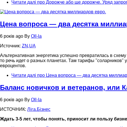
Читати далі
про Дорожче або ще дорожче. Уряд запро
Цена вопроса — два десятка миллиа
6 років ago
By
Oll-la
Источник:
ZN,UA
Альтернативная энергетика успешно превратилась в схему "
то речь идет о разных планетах. Там тарифы "соларников" 
евроцентов.
Читати далі
про Цена вопроса — два десятка миллиа
Баланс новичков и ветеранов, или 
6 років ago
By
Oll-la
ИСТОЧНИК:
Лiга.Бiзнес
Ждать 3-5 лет, чтобы понять, приносит ли пользу бизн