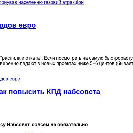
понував населенню газовий атракціон
рдов евро
распила и отката". Если посмотреть на самую быстрорастущ
уверенно падают в новых проектах ниже 5–6 центов (бывает 
рдов евро
Как повысить КПД набсовета
есу Набсовет, совсем не обязательно