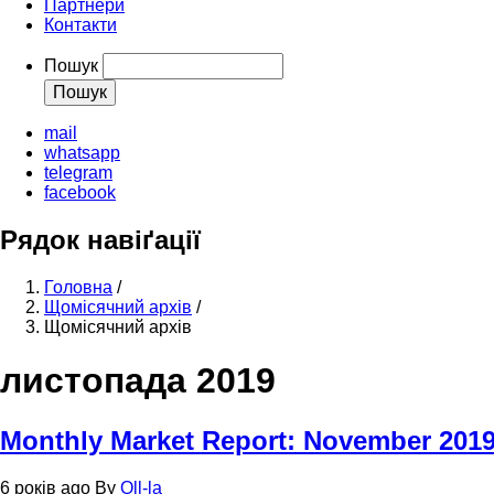
Партнери
Контакти
Пошук
mail
whatsapp
telegram
facebook
Рядок навіґації
Головна
/
Щомісячний архів
/
Щомісячний архів
листопада 2019
Monthly Market Report: November 201
6 років ago
By
Oll-la