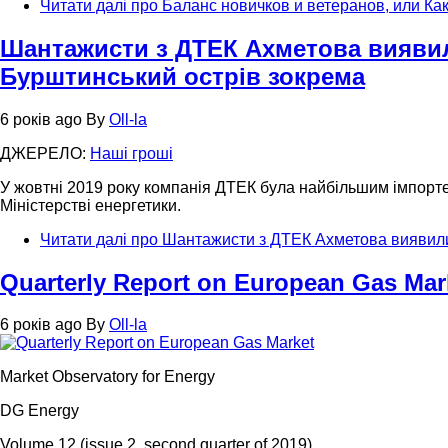
Читати далі
про Баланс новичков и ветеранов, или Ка
Шантажисти з ДТЕК Ахметова виявили
Бурштинський острів зокрема
6 років ago
By
Oll-la
ДЖЕРЕЛО:
Нашi грошi
У жовтні 2019 року компанія ДТЕК була найбільшим імпорте
Міністерстві енергетики.
Читати далі
про Шантажисти з ДТЕК Ахметова виявилис
Quarterly Report on European Gas Mar
6 років ago
By
Oll-la
Market Observatory for Energy
DG Energy
Volume 12 (issue 2, second quarter of 2019)