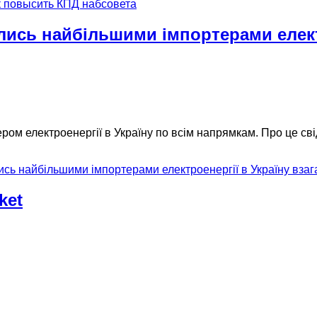
к повысить КПД набсовета
сь найбільшими імпортерами електро
ром електроенергії в Україну по всім напрямкам. Про це св
ь найбільшими імпортерами електроенергії в Україну взага
ket