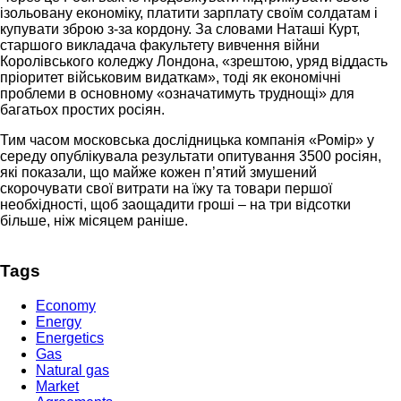
ізольовану економіку, платити зарплату своїм солдатам і
купувати зброю з-за кордону. За словами Наташі Курт,
старшого викладача факультету вивчення війни
Королівського коледжу Лондона, «зрештою, уряд віддасть
пріоритет військовим видаткам», тоді як економічні
проблеми в основному «означатимуть труднощі» для
багатьох простих росіян.
Тим часом московська дослідницька компанія «Ромір» у
середу опублікувала результати опитування 3500 росіян,
які показали, що майже кожен п’ятий змушений
скорочувати свої витрати на їжу та товари першої
необхідності, щоб заощадити гроші – на три відсотки
більше, ніж місяцем раніше.
Tags
Economy
Energy
Energetics
Gas
Natural gas
Market