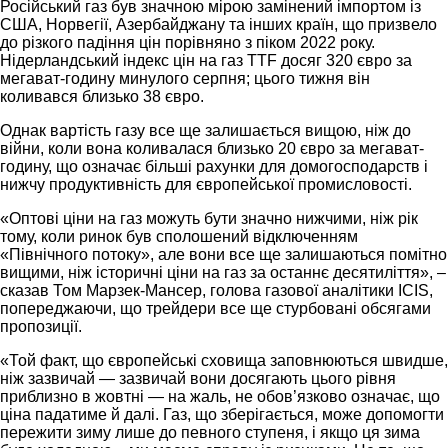
Російський газ був значною мірою замінений імпортом із
США, Норвегії, Азербайджану та інших країн, що призвело
до різкого падіння цін порівняно з піком 2022 року.
Нідерландський індекс цін на газ TTF досяг 320 євро за
мегават-годину минулого серпня; цього тижня він
коливався близько 38 євро.
Однак вартість газу все ще залишається вищою, ніж до
війни, коли вона коливалася близько 20 євро за мегават-
годину, що означає більші рахунки для домогосподарств і
нижчу продуктивність для європейської промисловості.
«Оптові ціни на газ можуть бути значно нижчими, ніж рік
тому, коли ринок був сполошений відключенням
«Північного потоку», але вони все ще залишаються помітно
вищими, ніж історичні ціни на газ за останнє десятиліття», –
сказав Том Марзек-Мансер, голова газової аналітики ICIS,
попереджаючи, що трейдери все ще стурбовані обсягами
пропозиції.
«Той факт, що європейські сховища заповнюються швидше,
ніж зазвичай — зазвичай вони досягають цього рівня
приблизно в жовтні — на жаль, не обов’язково означає, що
ціна падатиме й далі. Газ, що зберігається, може допомогти
пережити зиму лише до певного ступеня, і якщо ця зима