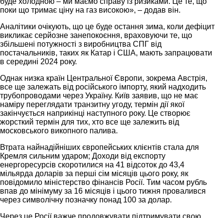
буде холодною – ми маємо справу із ризиками. Це те, що
поки що тримає ціну на газ високою», – додав він.
Аналітики очікують, що це буде остання зима, коли дефіцит
викликає серйозне занепокоєння, враховуючи те, що
збільшені потужності з виробництва СПГ від
постачальників, таких як Катар і США, мають запрацювати
в середині 2024 року.
Однак низка країн Центральної Європи, зокрема Австрія,
все ще залежать від російського імпорту, який надходить
трубопроводами через Україну. Київ заявив, що не має
наміру переглядати транзитну угоду, термін дії якої
закінчується наприкінці наступного року. Це створює
жорсткий термін для тих, хто все ще залежить від
московського викопного палива.
Втрата найнадійніших європейських клієнтів стала для
Кремля сильним ударом; Доходи від експорту
енергоресурсів скоротилися на 41 відсоток до 43,4
мільярда доларів за перші сім місяців цього року, як
повідомило міністерство фінансів Росії. Тим часом рубль
впав до мінімуму за 16 місяців і цього тижня провалився
через символічну позначку понад 100 за долар.
Через це Росії важче продовжувати підтримувати свою