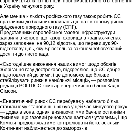
європейських клієнтів після повномасштабного вторгнення
в Україну минулого року.
Але менша кількість російського газу також робить ЄС
вразливим до більших коливань цін на світовому ринку
зрідженого природного газу (СПГ).
Представники європейської газової інфраструктури
заявили в четвер, що газові сховища в країнах-членах
зараз заповнені на 90,12 відсотка, що перевищує 90-
відсоткову ціль, яку Брюссель за законом зобов’язаний
досягти до листопада.
«Сьогоднішнє виконання наших вимог щодо обсягів
зберігання газу достроково, підкреслює, що ЄС добре
підготовлений до зими, і це допоможе ще більше
стабілізувати ринки в найближчі місяці», — розповіла
редакції POLITICO комісар енергетичного блоку Кадрі
Сімсон.
«Енергетичний ринок ЄС перебуває у набагато більш
стабільному становищі, ніж був у цей час минулого року»,
— додала вона, однак, визнаючи: «ми бачили останніми
тижнями, що газовий ринок залишається чутливим», і що
Комісія продовжуватиме контролювати його, оскільки
Континент наближається до заморозків.