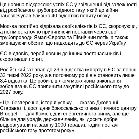
Ця новина підкреслює успіх ЄС у звільненні від залежності
від російського трубопровідного газу, який до війни
забезпечував близько 40 відсотків попиту блоку.
Москва постійно відрізала своїх клієнтів із ЄС, скорочуючи,
а потім остаточно припиняючи поставки через свої
трубопроводи Ямал-Європа та Північний потік, а також
зменшуючи обсяги, що надходять до ЄС через Україну.
ЄС відповів, перейшовши до інших постачальників і
скоротивши попит.
Російський газ впав до 23,6 відсотка імпорту в ЄС за перші
32 тижні 2022 року, а в поточному році він становить лише
8,4 відсотка. Це робить цілком можливим виконання
зобов’язань ЄС припинити закупівлі російського газу до
2027 року.
«Це, безперечно, історія успіху, — сказав Джованні
Сгараватті, дослідник брюссельського аналітичного центру
Bruegel, — для Комісії, для енергетичного ринку, але ще
більше для урядів держав-членів, які досить добре
відреагували на заміну 1000 терават. годин нестачі
російського газу протягом року».