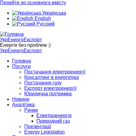
Перейти до основного вмісту
Українська
English
Русский
УкрЕнергоЕкспорт
Енергія без проблем :)
УкрЕнергоЕкспорт
Головна
Послуги
Постачання електроенергії
Консалтинг в енергетиці
Постачання газу
Експорт електроенергії
Юридична підтримка
Новини
Аналітика
Ринки
Електроенергія
Природний газ
Презентації
Energy Legislation