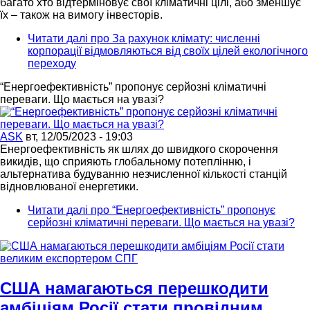
багато хто відтерміновує свої кліматичні цілі, або зменшує
їх – також на вимогу інвесторів.
Читати далі
про За рахунок клімату: численні
корпорації відмовляються від своїх цілей екологічного
переходу
“Енергоефективність” пропонує серйозні кліматичні
переваги. Що мається на увазі?
ASK
вт, 12/05/2023 - 19:03
Енергоефективність як шлях до швидкого скорочення
викидів, що сприяють глобальному потеплінню, і
альтернатива будуванню незчисленної кількості станцій
відновлюваної енергетики.
Читати далі
про “Енергоефективність” пропонує
серйозні кліматичні переваги. Що мається на увазі?
США намагаються перешкодити
амбіціям Росії стати провідним