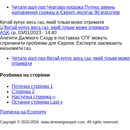
Читати далі
про Чергова поразка Путіна: рівень
наповнення сховищ в Європі досягає 90 відсотків
Китай купує весь газ, який тільки може отримати
ASK
ср, 03/01/2023 - 14:40
Апетити Далекого Сходу в поставках СПГ можуть
спричинити проблеми для Європи. Експерти закликають
економити газ.
Читати далі
про Китай купує весь газ, який тільки може
отримати
Розбивка на сторінки
Поточна сторінка
1
Сторінка
2
Наступна сторінка
››
Остання сторінка
Last »
Підписка на Economy
Copyright © 2010-2024. www.ukrenergoexport.com. All rights reserved.