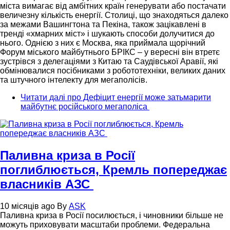
міста вимагає від амбітних країн генерувати або постачати
величезну кількість енергії. Столиці, що знаходяться далеко
за межами Вашингтона та Пекіна, також зацікавлені в
тренді «хмарних міст» і шукають способи долучитися до
нього. Однією з них є Москва, яка приймала щорічний
Форум міського майбутнього БРІКС – у вересні він втретє
зустрівся з делегаціями з Китаю та Саудівської Аравії, які
обмінювалися посібниками з робототехніки, великих даних
та штучного інтелекту для мегаполісів.
Читати далі
про Дефіцит енергії може затьмарити
майбутнє російського мегаполіса
Паливна криза в Росії
поглиблюється, Кремль попереджає
власників АЗС
10 місяців ago
By
ASK
Паливна криза в Росії посилюється, і чиновники більше не
можуть приховувати масштаби проблеми. Федеральна