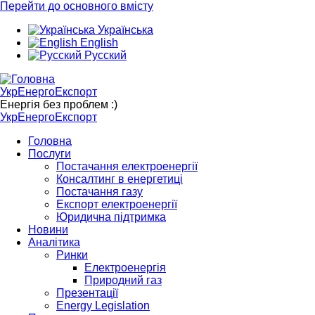
Перейти до основного вмісту
Українська
English
Русский
УкрЕнергоЕкспорт
Енергія без проблем :)
УкрЕнергоЕкспорт
Головна
Послуги
Постачання електроенергії
Консалтинг в енергетиці
Постачання газу
Експорт електроенергії
Юридична підтримка
Новини
Аналітика
Ринки
Електроенергія
Природний газ
Презентації
Energy Legislation