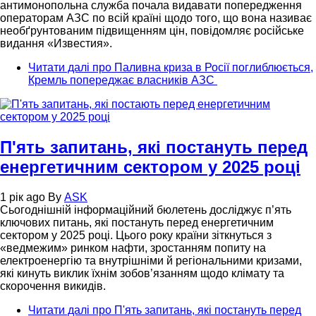
антимонопольна служба почала видавати попередження
операторам АЗС по всій країні щодо того, що вона називає
необґрунтованим підвищенням цін, повідомляє російське
видання «Известия».
Читати далі
про Паливна криза в Росії поглиблюється,
Кремль попереджає власників АЗС
П'ять запитань, які постануть перед
енергетичним сектором у 2025 році
1 рік ago
By
ASK
Сьогоднішній інформаційний бюлетень досліджує п’ять
ключових питань, які постануть перед енергетичним
сектором у 2025 році. Цього року країни зіткнуться з
«ведмежим» ринком нафти, зростанням попиту на
електроенергію та внутрішніми й регіональними кризами,
які кинуть виклик їхнім зобов’язанням щодо клімату та
скорочення викидів.
Читати далі
про П'ять запитань, які постануть перед