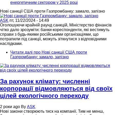
енергетичним сектором у 2025 році
Нові санкції США проти Газпромбанку: замало, запізно
ASK
пт, 11/22/2024 - 14:49
Оголошуючи крайній раунд санкцій, Міністерство фінансів
чітко дало зрозуміти: банки-кореспонденти, які вестимуть
справи з будь-якими російськими організаціями, що
потрапили під санкції, можуть зіткнутися з відповідними
наслідками.
Читати далі
про Нові санкції США проти
Газпромбанку: замало, запізно
За рахунок клімату: численні
корпорації відмовляються від своїх
цілей екологічного переходу
2 роки ago
By
ASK
Нові закони створюють тиск на компанії. Тим не менш,