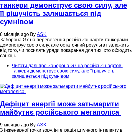
танкери демонструє свою силу, але
її рішучість залишається під
сумнівом
8 місяців ago
By
ASK
Заборона G7 на перевезення російської нафти танкерами
демонструє свою силу, але остаточний результат залежить
від того, чи посилять уряди покарання для тих, хто обходить
санкції.
Читати далі
про Заборона G7 на російські нафтові
танкери демонструє свою силу, але її рішучість
залишається під сумнівом
Дефіцит енергії може затьмарити
майбутнє російського мегаполіса
9 місяців ago
By
ASK
З інженерної точки зору, інтеграція штучного інтелекту в