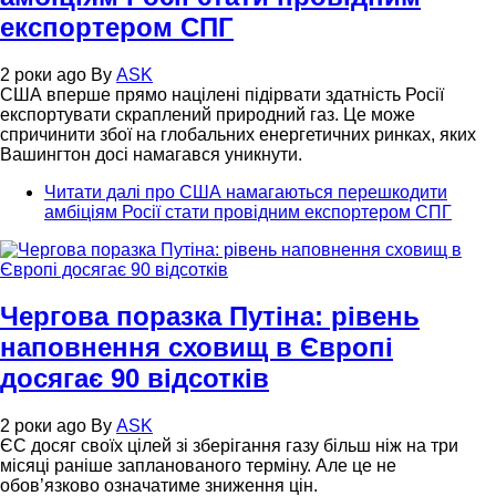
експортером СПГ
2 роки ago
By
ASK
США вперше прямо націлені підірвати здатність Росії
експортувати скраплений природний газ. Це може
спричинити збої на глобальних енергетичних ринках, яких
Вашингтон досі намагався уникнути.
Читати далі
про США намагаються перешкодити
амбіціям Росії стати провідним експортером СПГ
Чергова поразка Путіна: рівень
наповнення сховищ в Європі
досягає 90 відсотків
2 роки ago
By
ASK
ЄС досяг своїх цілей зі зберігання газу більш ніж на три
місяці раніше запланованого терміну. Але це не
обов’язково означатиме зниження цін.