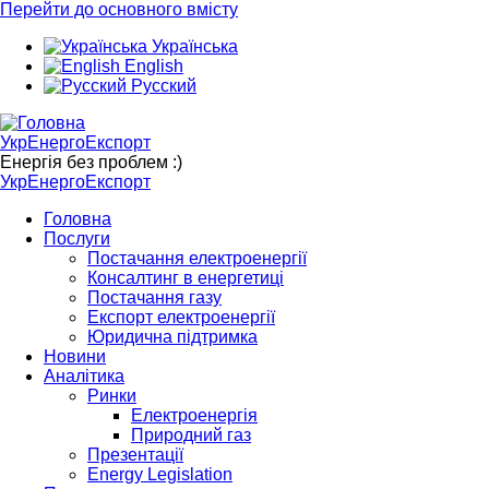
Перейти до основного вмісту
Українська
English
Русский
УкрЕнергоЕкспорт
Енергія без проблем :)
УкрЕнергоЕкспорт
Головна
Послуги
Постачання електроенергії
Консалтинг в енергетиці
Постачання газу
Експорт електроенергії
Юридична підтримка
Новини
Аналітика
Ринки
Електроенергія
Природний газ
Презентації
Energy Legislation