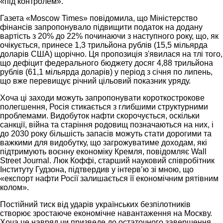
«під контролем».
Газета «Moscow Times» повідомила, що Міністерство
фінансів запропонувало підвищити податок на додану
вартість з 20% до 22% починаючи з наступного року, що, як
очікується, принесе 1,3 трильйона рублів (15,5 мільярда
доларів США) щорічно. Ця пропозиція з'явилася на тлі того,
що дефіцит федерального бюджету досяг 4,88 трильйона
рублів (61,1 мільярда доларів) у період з січня по липень,
що вже перевищує річний цільовий показник уряду.
Хоча ці заходи можуть запропонувати короткострокове
полегшення, Росія стикається з глибшими структурними
проблемами. Видобуток нафти скорочується, оскільки
санкції, війна та старіння родовищ позначаються на них, і
до 2030 року більшість запасів можуть стати дорогими та
важкими для видобутку, що загрожуватиме доходам, які
підтримують воєнну економіку Кремля, повідомляє Wall
Street Journal. Люк Коффі, старший науковий співробітник
Інституту Гудзона, підтвердив у інтервʼю зі мною, що
«експорт нафти Росії залишається її економічним рятівним
колом».
Постійний тиск від ударів українських безпілотників
створює зростаюче економічне навантаження на Москву.
Хоча це навряд чи призведе до остаточного завершення