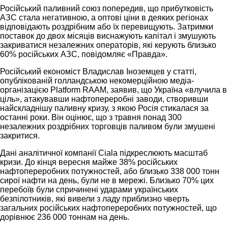
Російський паливний союз попередив, що прибутковість
АЗС стала негативною, а оптові ціни в деяких регіонах
відповідають роздрібним або їх перевищують. Затримки
поставок до двох місяців виснажують капітал і змушують
закриватися незалежних операторів, які керують близько
60% російських АЗС, повідомляє «Правда».
Російський економіст Владислав Іноземцев у статті,
опублікованій голландською некомерційною медіа-
організацією Platform RAAM, заявив, що Україна «влучила в
ціль», атакувавши нафтопереробні заводи, створивши
найскладнішу паливну кризу, з якою Росія стикалася за
останні роки. Він оцінює, що з травня понад 300
незалежних роздрібних торговців паливом були змушені
закритися.
Дані аналітичної компанії Ciala підкреслюють масштаб
кризи. До кінця вересня майже 38% російських
нафтопереробних потужностей, або близько 338 000 тонн
сирої нафти на день, були не в мережі. Близько 70% цих
перебоїв були спричинені ударами українських
безпілотників, які вивели з ладу приблизно чверть
загальних російських нафтопереробних потужностей, що
дорівнює 236 000 тоннам на день.