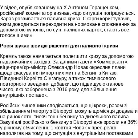
У відео, опублікованому на X Антоном Геращенком,
російський коментатор визнав, «що ситуація погіршується.
Зараз розвивається паливна криза. Скарги користувачів,
яким доводиться переходити на нормоване споживання за
допомогою купонів, по суті, паливних карток, стають все
голоснішими».
Росія шукає швидкі рішення для паливної кризи
Кремль також намагається полегшити кризу за допомогою
надзвичайних заходів. За даними газети «Коммерсант»,
віце-прем'єр-міністр Олександр Новак окреслив плани
щодо скасування імпортних мит на бензин з Китаю,
Південної Кореї та Сінгапуру, а також тимчасового
повторного введення добавки, що підвищує октанове
число, яка заборонена з 2016 року, для збільшення
внутрішніх поставок.
Російські чиновники сподіваються, що ці кроки, разом зі
збільшенням імпорту з Білорусі, можуть щомісяця додавати
на ринок сотні тисяч тонн бензину та дизельного палива.
Закупівлі російського бензину з Білорусі вже зросли на 36%
у річному обчисленні. 1 жовтня Новак у прес-релізі
наполягав на тому, що ситуація з внутрішніми поставками