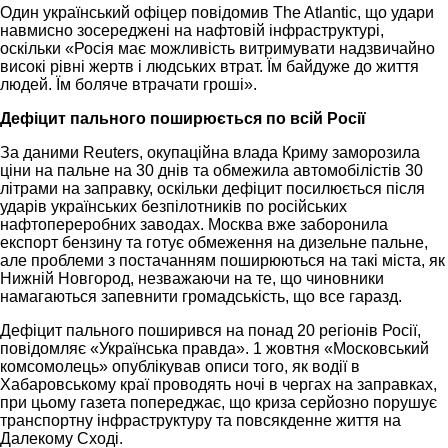
Один український офіцер повідомив The Atlantic, що удари
навмисно зосереджені на нафтовій інфраструктурі,
оскільки «Росія має можливість витримувати надзвичайно
високі рівні жертв і людських втрат. Їм байдуже до життя
людей. Їм боляче втрачати гроші».
Дефіцит пального поширюється по всій Росії
За даними Reuters, окупаційна влада Криму заморозила
ціни на пальне на 30 днів та обмежила автомобілістів 30
літрами на заправку, оскільки дефіцит посилюється після
ударів українських безпілотників по російських
нафтопереробних заводах. Москва вже заборонила
експорт бензину та готує обмеження на дизельне пальне,
але проблеми з постачанням поширюються на такі міста, як
Нижній Новгород, незважаючи на те, що чиновники
намагаються запевнити громадськість, що все гаразд.
Дефіцит пального поширився на понад 20 регіонів Росії,
повідомляє «Українська правда». 1 жовтня «Московський
комсомолець» опублікував описи того, як водії в
Хабаровському краї проводять ночі в чергах на заправках,
при цьому газета попереджає, що криза серйозно порушує
транспортну інфраструктуру та повсякденне життя на
Далекому Сході.