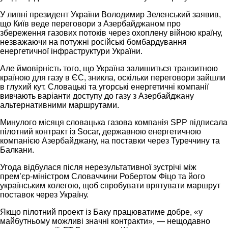
У липні президент України Володимир Зеленський заявив,
що Київ веде переговори з Азербайджаном про
збереження газових потоків через охоплену війною країну,
незважаючи на потужні російські бомбардування
енергетичної інфраструктури України.
Але ймовірність того, що Україна залишиться транзитною
країною для газу в ЄС, зникла, оскільки переговори зайшли
в глухий кут. Словацькі та угорські енергетичні компанії
вивчають варіанти доступу до газу з Азербайджану
альтернативними маршрутами.
Минулого місяця словацька газова компанія SPP підписала
пілотний контракт із Socar, державною енергетичною
компанією Азербайджану, на поставки через Туреччину та
Балкани.
Угода відбулася після нерезультативної зустрічі між
прем’єр-міністром Словаччини Робертом Фіцо та його
українським колегою, щоб спробувати врятувати маршрут
поставок через Україну.
Якщо пілотний проект із Баку працюватиме добре, «у
майбутньому можливі значні контракти», — нещодавно