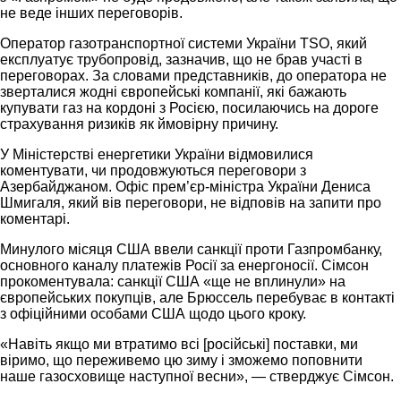
не веде інших переговорів.
Оператор газотранспортної системи України TSO, який
експлуатує трубопровід, зазначив, що не брав участі в
переговорах. За словами представників, до оператора не
зверталися жодні європейські компанії, які бажають
купувати газ на кордоні з Росією, посилаючись на дороге
страхування ризиків як ймовірну причину.
У Міністерстві енергетики України відмовилися
коментувати, чи продовжуються переговори з
Азербайджаном. Офіс прем’єр-міністра України Дениса
Шмигаля, який вів переговори, не відповів на запити про
коментарі.
Минулого місяця США ввели санкції проти Газпромбанку,
основного каналу платежів Росії за енергоносії. Сімсон
прокоментувала: санкції США «ще не вплинули» на
європейських покупців, але Брюссель перебуває в контакті
з офіційними особами США щодо цього кроку.
«Навіть якщо ми втратимо всі [російські] поставки, ми
віримо, що переживемо цю зиму і зможемо поповнити
наше газосховище наступної весни», — стверджує Сімсон.