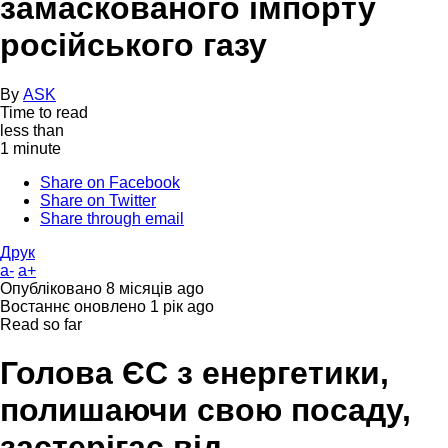
замаскованого імпорту
російського газу
By
ASK
Time to read
less than
1 minute
Share on Facebook
Share on Twitter
Share through email
Друк
a-
a+
Опубліковано
8 місяців ago
Востаннє оновлено
1 рік ago
Read so far
Голова ЄС з енергетики,
полишаючи свою посаду,
застерігає від