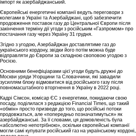
імпорт як азербайджанський.
Європейські енергетичні компанії ведуть переговори з
колегами в Україні та Азербайджані, щоб забезпечити
продовження поставок газу до Центральної Європи після
закінчення терміну дії угоди з російським «Газпромом» про
постачання газу через Україну 31 грудня.
Згідно з угодою, Азербайджан доставлятиме газ до
українського кордону, звідки його потім можна буде
відправляти до Європи за складною своповою угодою з
Росією.
Основними бенефіціарами цієї угоди будуть дружні до
Москви уряди Угорщини та Словаччини, які завадили
зусиллям блоку відмовитися від російського газу після
повномасштабного вторгнення в Україну в 2022 році.
Кадрі Сімсон, комісар ЄС з енергетики, покидаючи свою
посаду, поділилася з редакцією Financial Times, що такий
«обмін» просто призведе до того, що російські потоки
продовжаться, але «попередньо позначатимуться» як
азербайджанські. За її словами, ця домовленість була
«абсолютно непотрібною», оскільки європейські компанії
могли самі купувати російський газ на українському кордоні,