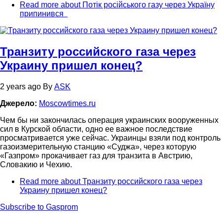
Read more
about Потік російського газу через Україну
припинився
Транзиту российского газа через
Украину пришел конец?
2 years ago
By
ASK
Джерело:
Moscowtimes.ru
Чем бы ни закончилась операция украинских вооруженных
сил в Курской области, одно ее важное последствие
просматривается уже сейчас. Украинцы взяли под контроль
газоизмерительную станцию «Суджа», через которую
«Газпром» прокачивает газ для транзита в Австрию,
Словакию и Чехию.
Read more
about Транзиту российского газа через
Украину пришел конец?
Subscribe to Gasprom