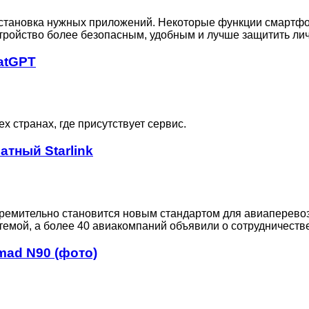
и установка нужных приложений. Некоторые функции смарт
стройство более безопасным, удобным и лучше защитить ли
atGPT
х странах, где присутствует сервис.
тный Starlink
тремительно становится новым стандартом для авиаперевоз
мой, а более 40 авиакомпаний объявили о сотрудничестве с
mad N90 (фото)