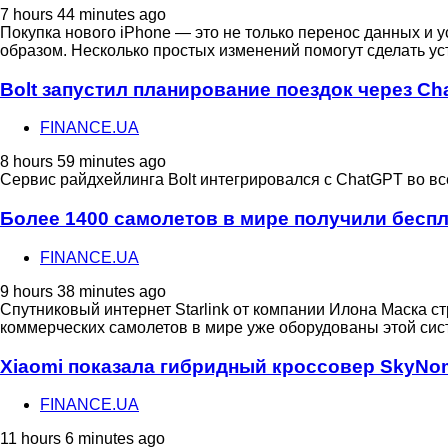
7 hours 44 minutes ago
Покупка нового iPhone — это не только перенос данных 
образом. Несколько простых изменений помогут сделать у
Bolt запустил планирование поездок через Ch
FINANCE.UA
8 hours 59 minutes ago
Сервис райдхейлинга Bolt интегрировался с ChatGPT во все
Более 1400 самолетов в мире получили беспла
FINANCE.UA
9 hours 38 minutes ago
Спутниковый интернет Starlink от компании Илона Маска с
коммерческих самолетов в мире уже оборудованы этой систе
Xiaomi показала гибридный кроссовер SkyNo
FINANCE.UA
11 hours 6 minutes ago