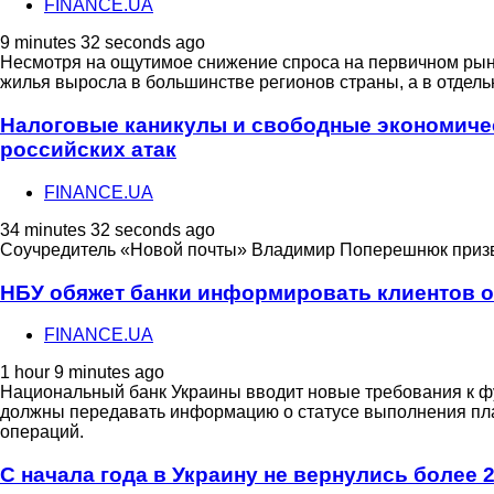
FINANCE.UA
9 minutes 32 seconds ago
Несмотря на ощутимое снижение спроса на первичном рынк
жилья выросла в большинстве регионов страны, а в отдел
Налоговые каникулы и свободные экономичес
российских атак
FINANCE.UA
34 minutes 32 seconds ago
Соучредитель «Новой почты» Владимир Поперешнюк призвал
НБУ обяжет банки информировать клиентов о
FINANCE.UA
1 hour 9 minutes ago
Национальный банк Украины вводит новые требования к ф
должны передавать информацию о статусе выполнения плат
операций.
С начала года в Украину не вернулись более 2