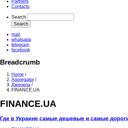
Partners
Contacts
Search
mail
whatsapp
telegram
facebook
Breadcrumb
Home
/
Aggregator
/
Джерела
/
FINANCE.UA
FINANCE.UA
Где в Украине самые дешевые и самые дорог