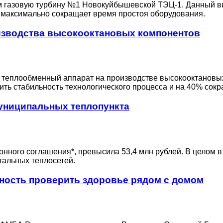
 газовую турбину №1 Новокуйбышевской ТЭЦ-1. Данный ви
то максимально сокращает время простоя оборудования.
изводства высокооктановых компонентов
ли теплообменный аппарат на производстве высокооктановы
ть стабильность технологического процесса и на 40% сокра
униципальных теплопункта
нного соглашения*, превысила 53,4 млн рублей. В целом в
ртальных теплосетей.
ность проверить здоровье рядом с домом