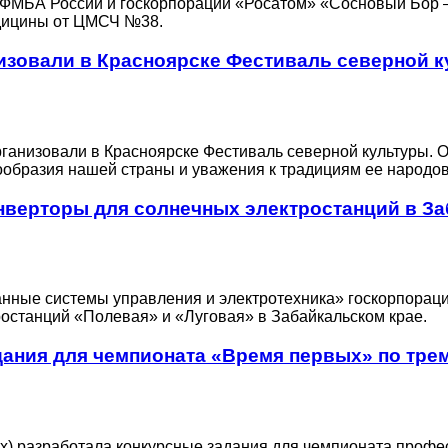
та ФМБА России и госкорпорации «Росатом» «Сосновый Бор –
едицины от ЦМСЧ №38.
зовали в Красноярске Фестиваль северной к
анизовали в Красноярске Фестиваль северной культуры. Он
ообразия нашей страны и уважения к традициям ее народов
нверторы для солнечных электростанций в З
нные системы управления и электротехника» госкорпораци
ростанций «Полевая» и «Луговая» в Забайкальском крае.
дания для чемпионата «Время первых» по тре
х) разработала конкурсные задания для чемпионата профе