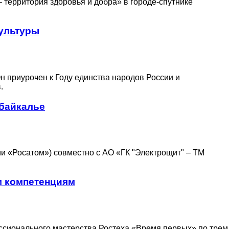
 территория здоровья и добра» в городе-спутнике
ультуры
 приурочен к Году единства народов России и
.
абайкалье
и «Росатом») совместно с АО «ГК "Электрощит" – ТМ
м компетенциям
ссионального мастерства Ростеха «Время первых» по трем