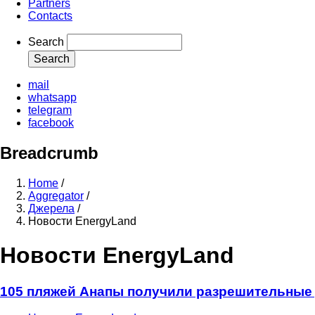
Partners
Contacts
Search
mail
whatsapp
telegram
facebook
Breadcrumb
Home
/
Aggregator
/
Джерела
/
Новости EnergyLand
Новости EnergyLand
105 пляжей Анапы получили разрешительные