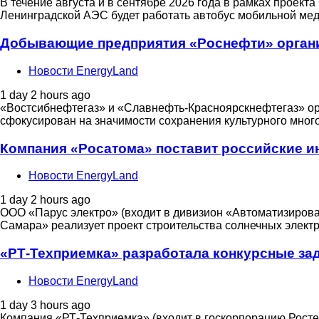
В течение августа и в сентябре 2026 года в рамках проек
Ленинградской АЭС будет работать автобус мобильной м
Добывающие предприятия «Роснефти» органи
Новости EnergyLand
1 day 2 hours ago
«Востсибнефтегаз» и «Славнефть-Красноярскнефтегаз» орг
сфокусирован на значимости сохранения культурного мног
Компания «Росатома» поставит российские и
Новости EnergyLand
1 day 2 hours ago
ООО «Парус электро» (входит в дивизион «Автоматизирова
Самара» реализует проект строительства солнечных элект
«РТ-Техприемка» разработала конкурсные за
Новости EnergyLand
1 day 3 hours ago
Компания «РТ-Техприемка» (входит в госкорпорацию Росте