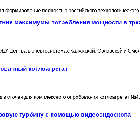
л формирование полностью российского технологического 
тние максимумы потребления мощности в тре
ДУ Центра в энергосистемах Калужской, Орловской и Смо
рованный котлоагрегат
д включен для комплексного опробования котлоагрегат №4
зовую турбину с помощью видеоэндоскопа