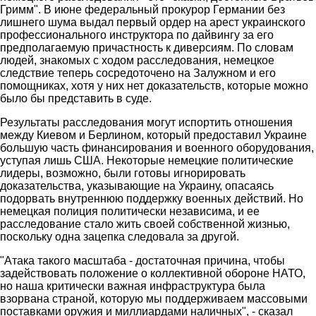
Гримм". В июне федеральный прокурор Германии без
лишнего шума выдал первый ордер на арест украинского
профессионального инструктора по дайвингу за его
предполагаемую причастность к диверсиям. По словам
людей, знакомых с ходом расследования, немецкое
следствие теперь сосредоточено на Залужном и его
помощниках, хотя у них нет доказательств, которые можно
было бы представить в суде.
Результаты расследования могут испортить отношения
между Киевом и Берлином, который предоставил Украине
большую часть финансирования и военного оборудования,
уступая лишь США. Некоторые немецкие политические
лидеры, возможно, были готовы игнорировать
доказательства, указывающие на Украину, опасаясь
подорвать внутреннюю поддержку военных действий. Но
немецкая полиция политически независима, и ее
расследование стало жить своей собственной жизнью,
поскольку одна зацепка следовала за другой.
"Атака такого масштаба - достаточная причина, чтобы
задействовать положение о коллективной обороне НАТО,
но наша критически важная инфраструктура была
взорвана страной, которую мы поддерживаем массовыми
поставками оружия и миллиардами наличных", - сказал