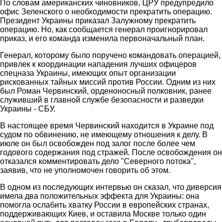
По словам американских чиновников, ЦРУ предупредило
офис Зеленского о необходимости прекратить операцию.
Президент Украины приказал Залужному прекратить
операцию. Но, как сообщается генерал проигнорировал
приказ, и его команда изменила первоначальный план.
Генерал, которому было поручено командовать операцией,
привлек к координации нападения лучших офицеров
спецназа Украины, имеющих опыт организации
рискованных тайных миссий против России. Одним из них
был Роман Червинский, орденоносный полковник, ранее
служивший в главной службе безопасности и разведки
Украины - СБУ.
В настоящее время Червинский находится в Украине под
судом по обвинению, не имеющему отношения к делу. В
июле он был освобожден под залог после более чем
годового содержания под стражей. После освобождения он
отказался комментировать дело "Северного потока",
заявив, что не уполномочен говорить об этом.
В одном из последующих интервью он сказал, что диверсия
имела два положительных эффекта для Украины: она
помогла ослабить хватку России в европейских странах,
поддерживающих Киев, и оставила Москве только один