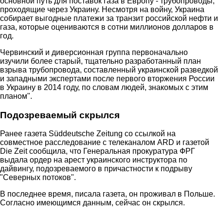
основной путь для поставок газа в Европу - трубопроводы,
проходящие через Украину. Несмотря на войну, Украина
собирает выгодные платежи за транзит российской нефти и
газа, которые оцениваются в сотни миллионов долларов в
год.
Червинский и диверсионная группа первоначально
изучили более старый, тщательно разработанный план
взрыва трубопровода, составленный украинской разведкой
и западными экспертами после первого вторжения России
в Украину в 2014 году, по словам людей, знакомых с этим
планом".
Подозреваемый скрылся
Ранее газета Süddeutsche Zeitung со ссылкой на
совместное расследование с телеканалом ARD и газетой
Die Zeit сообщила, что Генеральная прокуратура ФРГ
выдала ордер на арест украинского инструктора по
дайвингу, подозреваемого в причастности к подрыву
"Северных потоков".
В последнее время, писала газета, он проживал в Польше.
Согласно имеющимся данным, сейчас он скрылся.