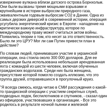
извержение вулкана вблизи датского острова Борнхольм.
Они были вызваны тремя мощными взрывами и
крупнейшим в истории выбросом природного газа,
эквивалентным годовым выбросам CO2 в Дании. Одна из
самых дерзких диверсий в современной истории, операция
усугубила энергетический кризис в Европе - нападение на
критически важную инфраструктуру, которое по
международному праву может считаться актом войны.
Появились теории о том, кто несет за это ответственность.
Было ли это ЦРУ? Мог ли сам Путин привести план в
действие?
По словам людей, принимавших участие в украинской
операции, она стоила около 300 000 долларов. Для ее
реализации была использована небольшая арендованная
яхта с командой из шести человек, включая обученных
гражданских водолазов. Среди них была женщина,
присутствие которой помогло создать иллюзию, что это
группа друзей, отправившихся в прогулочный круиз.
"Я всегда смеюсь, когда читаю в СМИ рассуждения о какой-
то грандиозной операции с участием секретных служб,
подводных лодок, беспилотников и спутников, - сказал один
из офицеров, участвовавших в организации. - Все это
родилось в результате ночной пьянки и железной