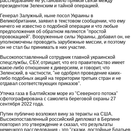
расследование не установило прямой связи между
президентом Зеленским и тайной операцией.
Генерал Залужный, ныне посол Украины в
Великобритании, заявил в текстовом сообщении, что ему
ничего не известно о подобной операции и что любые
предположения об обратном являются "простой
провокацией". Вооруженные силы Украины, добавил он, не
уполномочены проводить зарубежные миссии, и поэтому
он не стал бы принимать в них участие.
Высокопоставленный сотрудник главной украинской
спецслужбы, СБУ, отрицает, что его правительство имеет
какое-либо отношение к диверсиям, и говорит, что
Зеленский, в частности, "не одобрял проведение каких-
либо подобных акций на территории третьих стран и не
отдавал соответствующих приказов".
Утечка газа в Балтийском море из "Северного потока"
сфотографирована с самолета береговой охраны 27
сентября 2022 года.
Путин публично возложил вину за теракты на США.
Высокопоставленный российский дипломат в Берлине
повторил это утверждение и сказал, что результаты
немецкого расследования - это "сказки, достойные Братьев