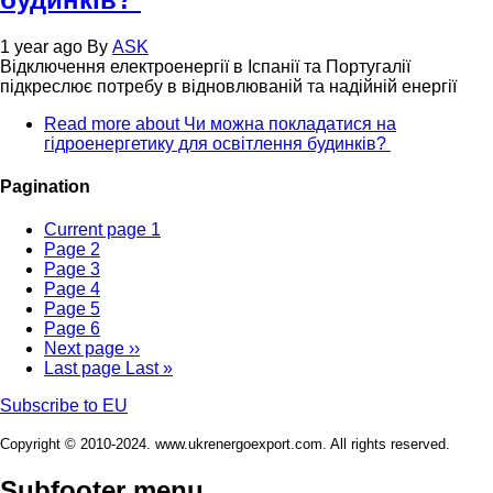
1 year ago
By
ASK
Відключення електроенергії в Іспанії та Португалії
підкреслює потребу в відновлюваній та надійній енергії
Read more
about Чи можна покладатися на
гідроенергетику для освітлення будинків?
Pagination
Current page
1
Page
2
Page
3
Page
4
Page
5
Page
6
Next page
››
Last page
Last »
Subscribe to EU
Copyright © 2010-2024. www.ukrenergoexport.com. All rights reserved.
Subfooter menu