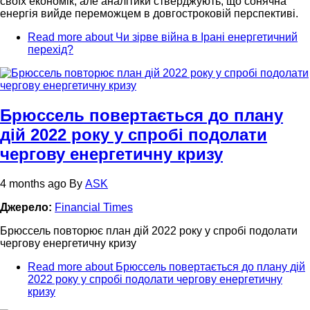
своїх економік, але аналітики стверджують, що сонячна
енергія вийде переможцем в довгостроковій перспективі.
Read more
about Чи зірве війна в Ірані енергетичний
перехід?
Брюссель повертається до плану
дій 2022 року у спробі подолати
чергову енергетичну кризу
4 months ago
By
ASK
Джерело:
Financial Times
Брюссель повторює план дій 2022 року у спробі подолати
чергову енергетичну кризу
Read more
about Брюссель повертається до плану дій
2022 року у спробі подолати чергову енергетичну
кризу