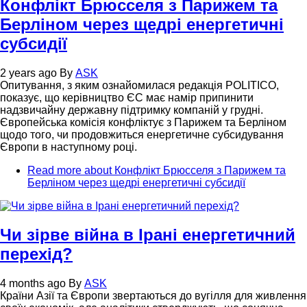
Конфлікт Брюсселя з Парижем та
Берліном через щедрі енергетичні
субсидії
2 years ago
By
ASK
Опитування, з яким ознайомилася редакція POLITICO,
показує, що керівництво ЄС має намір припинити
надзвичайну державну підтримку компаній у грудні.
Європейська комісія конфліктує з Парижем та Берліном
щодо того, чи продовжиться енергетичне субсидування
Європи в наступному році.
Read more
about Конфлікт Брюсселя з Парижем та
Берліном через щедрі енергетичні субсидії
Чи зірве війна в Ірані енергетичний
перехід?
4 months ago
By
ASK
Країни Азії та Європи звертаються до вугілля для живлення