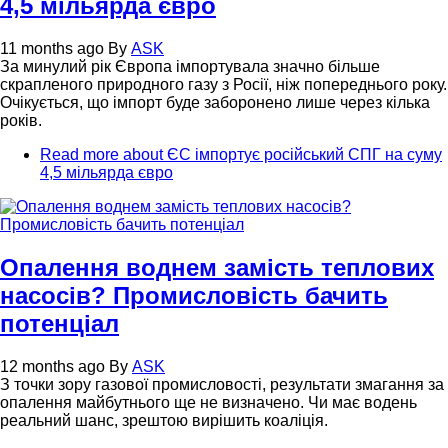
4,5 мільярда євро
11 months ago
By
ASK
За минулий рік Європа імпортувала значно більше
скрапленого природного газу з Росії, ніж попереднього року.
Очікується, що імпорт буде заборонено лише через кілька
років.
Read more
about ЄС імпортує російський СПГ на суму
4,5 мільярда євро
Опалення воднем замість теплових
насосів? Промисловість бачить
потенціал
12 months ago
By
ASK
З точки зору газової промисловості, результати змагання за
опалення майбутнього ще не визначено. Чи має водень
реальний шанс, зрештою вирішить коаліція.