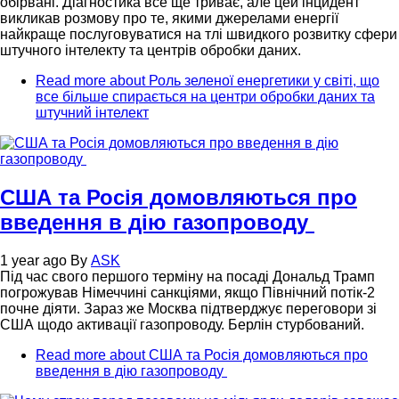
обірвані. Діагностика все ще триває, але цей інцидент
викликав розмову про те, якими джерелами енергії
найкраще послуговуватися на тлі швидкого розвитку сфери
штучного інтелекту та центрів обробки даних.
Read more
about Роль зеленої енергетики у світі, що
все більше спирається на центри обробки даних та
штучний інтелект
США та Росія домовляються про
введення в дію газопроводу
1 year ago
By
ASK
Під час свого першого терміну на посаді Дональд Трамп
погрожував Німеччині санкціями, якщо Північний потік-2
почне діяти. Зараз же Москва підтверджує переговори зі
США щодо активації газопроводу. Берлін стурбований.
Read more
about США та Росія домовляються про
введення в дію газопроводу