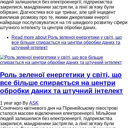
людей залишилися без електроенергії, підприємства
закрилися, мандрівники застрягли, а лінії зв'язку були
обірвані. Діагностика все ще триває, але цей інцидент
викликав розмову про те, якими джерелами енергії
найкраще послуговуватися на тлі швидкого розвитку сфери
штучного інтелекту та центрів обробки даних.
Read more
about Роль зеленої енергетики у світі, що
все більше спирається на центри обробки даних та
штучний інтелект
Роль зеленої енергетики у світі, що
все більше спирається на центри
обробки даних та штучний інтелект
1 year ago
By
ASK
Сонячного квітневого дня на Піренейському півострові
сталося масове відключення електроенергії. Мільйони
людей залишилися без електроенергії, підприємства
закрилися, мандрівники застрягли, а лінії зв'язку були