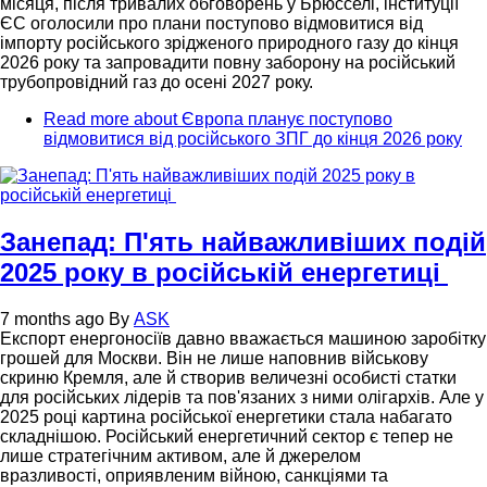
місяця, після тривалих обговорень у Брюсселі, інституції
ЄС оголосили про плани поступово відмовитися від
імпорту російського зрідженого природного газу до кінця
2026 року та запровадити повну заборону на російський
трубопровідний газ до осені 2027 року.
Read more
about Європа планує поступово
відмовитися від російського ЗПГ до кінця 2026 року
Занепад: П'ять найважливіших подій
2025 року в російській енергетиці
7 months ago
By
ASK
Експорт енергоносіїв давно вважається машиною заробітку
грошей для Москви. Він не лише наповнив військову
скриню Кремля, але й створив величезні особисті статки
для російських лідерів та пов'язаних з ними олігархів. Але у
2025 році картина російської енергетики стала набагато
складнішою. Російський енергетичний сектор є тепер не
лише стратегічним активом, але й джерелом
вразливості, оприявленим війною, санкціями та