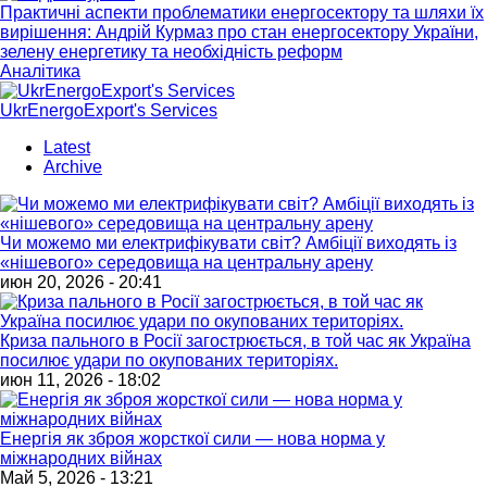
Практичні аспекти проблематики енергосектору та шляхи їх
вирішення: Андрій Курмаз про стан енергосектору України,
зелену енергетику та необхідність реформ
Аналітика
UkrEnergoExport's Services
Latest
Archive
Чи можемо ми електрифікувати світ? Амбіції виходять із
«нішевого» середовища на центральну арену
июн 20, 2026 - 20:41
Криза пального в Росії загострюється, в той час як Україна
посилює удари по окупованих територіях.
июн 11, 2026 - 18:02
Енергія як зброя жорсткої сили — нова норма у
міжнародних війнах
Май 5, 2026 - 13:21