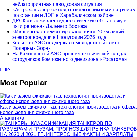
неблагоприятная паводковая ситуация
«Астраханьэнерго» подготовило к пиковым нагрузкам
подстанции и ЛЭП в Харабалинском районе
ДРСК отслеживает гидрологическую обстановку в
пяти регионах Дальнего Востока
«Ивэнерго» отремонтировало почти 70 км линий
электропередачи в I полугодии 2026 года
Кольская АЭС поддержала молодёжный слёт в
Полярных Зорях
На Калининской АЭС прошёл технический тур для
сотрудников Композитного дивизиона «Росатома»
Ещё
Most Popular
Как и зачем сжижают газ: технология производства и сфера
использования сжиженного газа
Аналитика