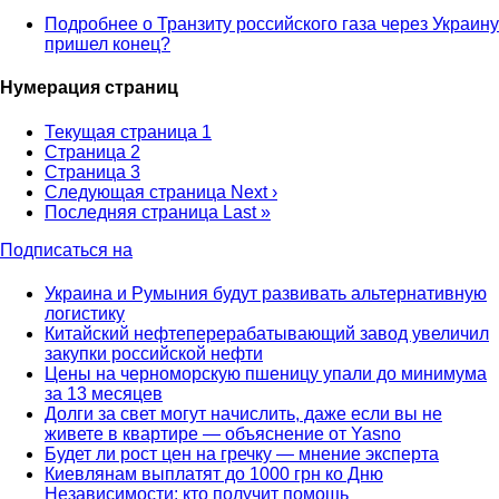
Подробнее
о Транзиту российского газа через Украину
пришел конец?
Нумерация страниц
Текущая страница
1
Страница
2
Страница
3
Следующая страница
Next ›
Последняя страница
Last »
Подписаться на
Украина и Румыния будут развивать альтернативную
логистику
Китайский нефтеперерабатывающий завод увеличил
закупки российской нефти
Цены на черноморскую пшеницу упали до минимума
за 13 месяцев
Долги за свет могут начислить, даже если вы не
живете в квартире — объяснение от Yasno
Будет ли рост цен на гречку — мнение эксперта
Киевлянам выплатят до 1000 грн ко Дню
Независимости: кто получит помощь