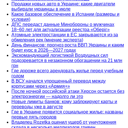
Продажи новых авто в Украине: какие двигатели
выбирали украинцы в июле
Какое базовое обеспечение в Испании (размеры и
условия)
ДПС передаст данные Минобороны о мужчинах
18−60 лет для актуализации реестра «Оберіг»
Атомные электростанции в ЕС закрываются из-за
обмеления рек (мнение эксперта)
День финансов: прогноз роста ВВП Украины и каким
будет курс в 2026—2027 годах
Экскомандующий логистикой Воздушных сил
подозревается в незаконном обогащении на 21 млн
грн
Где дороже всего арендовать жилье перед учебным
годом
В ВСУ начался упрощенный перевод между
корпусами через «Армия+»
После ночной российской атаки Херсон остается без
электроэнергии — надолго ли это
Новые лимиты банков: кому заблокируют карты и
переводы уже в августе
Где в Украине появится социальное жилье: названы
первые пять городов
Владелец Rozetka оценил ущерб от уничтожения
склада в несколько миллиардов гривен