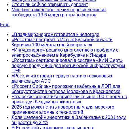
Стоит ли сейчас открывать депозит
Минфин в июле обеспечил перечисление из
госбюджета 19,6 млрд грн трансфертов
Ещё
«Владимирэнерго» готовится к непогоде
«Росатом» построит в Иссык-Кульской области
Киргизии 100-мегаваттный ветропарк
«Ингушэнерго» решило многолетнюю проблему с
электроснабжением в Карабулаке и Яндаре
«Росатом» сертифицировал в системе «КИИ Серт»
первую продукцию для критической инфраструктуры
ТЭК
«Росэл» изготовил первую партию герконовых
датчиков для АЭС
«Россети Сибирь» проложили кабельные ЛЭП для
благоустройства острова Молокова в Красноярске
Рязанские энергетики привезли свыше 100 кг корма в
приют для бездомных животных
2026 год может стать поворотным для морского
применения атомных технологий
Доля «зеленой» энергетики в Забайкалье к 2031 году
вырастет до 22%
В Еврейской автономии складывается