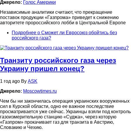
Джерело:
Голос Америки
Независимые аналитики считают, что прекращение
поставок продукции «Газпрома» приведет к снижению
авторитете пророссийского лобби в Центральной Европе
Подробнее
о Сможет ли Евросоюз обойтись без
российского газа?
Транзиту российского газа через
Украину пришел конец?
1 год ago
By
ASK
Джерело:
Moscowtimes.ru
Чем бы ни закончилась операция украинских вооруженных
сил в Курской области, одно ее важное последствие
просматривается уже сейчас. Украинцы взяли под контроль
газоизмерительную станцию «Суджа», через которую
«Газпром» прокачивает газ для транзита в Австрию,
Словакию и Чехию.