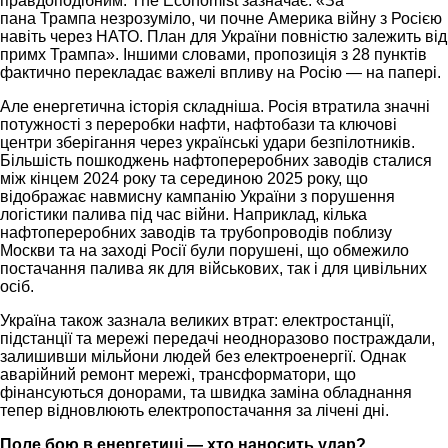
правдоподібним. The Economist зазначає: «За
пана Трампа незрозуміло, чи почне Америка війну з Росією
навіть через НАТО. План для України повністю залежить від
примх Трампа». Іншими словами, пропозиція з 28 пунктів
фактично перекладає важелі впливу на Росію — на папері.
Але енергетична історія складніша. Росія втратила значні
потужності з переробки нафти, нафтобази та ключові
центри зберігання через українські удари безпілотників.
Більшість пошкоджень нафтопереробних заводів сталися
між кінцем 2024 року та серединою 2025 року, що
відображає навмисну кампанію України з порушення
логістики палива під час війни. Наприклад, кілька
нафтопереробних заводів та трубопроводів поблизу
Москви та на заході Росії були порушені, що обмежило
постачання палива як для військових, так і для цивільних
осіб.
Україна також зазнала великих втрат: електростанції,
підстанції та мережі передачі неодноразово постраждали,
залишивши мільйони людей без електроенергії. Однак
аварійний ремонт мережі, трансформатори, що
фінансуються донорами, та швидка заміна обладнання
тепер відновлюють електропостачання за лічені дні.
Поле бою в енергетиці — хто наносить удар?