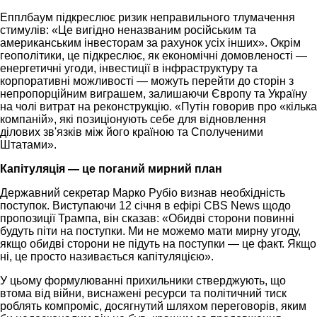
Епплбаум підкреслює ризик неправильного тлумачення
стимулів: «Це вигідно неназваним російським та
американським інвесторам за рахунок усіх інших». Окрім
геополітики, це підкреслює, як економічні домовленості —
енергетичні угоди, інвестиції в інфраструктуру та
корпоративні можливості — можуть перейти до сторін з
непропорційним виграшем, залишаючи Європу та Україну
на чолі витрат на реконструкцію. «Путін говорив про «кілька
компаній», які позиціонують себе для відновлення
ділових зв'язків між його країною та Сполученими
Штатами».
Капітуляція — це поганий мирний план
Державний секретар Марко Рубіо визнав необхідність
поступок. Виступаючи 12 січня в ефірі CBS News щодо
пропозиції Трампа, він сказав: «Обидві сторони повинні
будуть піти на поступки. Ми не можемо мати мирну угоду,
якщо обидві сторони не підуть на поступки — це факт. Якщо
ні, це просто називається капітуляцією».
У цьому формулюванні прихильники стверджують, що
втома від війни, виснажені ресурси та політичний тиск
роблять компроміс, досягнутий шляхом переговорів, яким