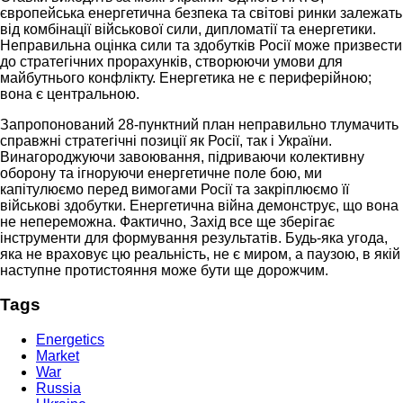
європейська енергетична безпека та світові ринки залежать
від комбінації військової сили, дипломатії та енергетики.
Неправильна оцінка сили та здобутків Росії може призвести
до стратегічних прорахунків, створюючи умови для
майбутнього конфлікту. Енергетика не є периферійною;
вона є центральною.
Запропонований 28-пунктний план неправильно тлумачить
справжні стратегічні позиції як Росії, так і України.
Винагороджуючи завоювання, підриваючи колективну
оборону та ігноруючи енергетичне поле бою, ми
капітулюємо перед вимогами Росії та закріплюємо її
військові здобутки. Енергетична війна демонструє, що вона
не непереможна. Фактично, Захід все ще зберігає
інструменти для формування результатів. Будь-яка угода,
яка не враховує цю реальність, не є миром, а паузою, в якій
наступне протистояння може бути ще дорожчим.
Tags
Energetics
Market
War
Russia