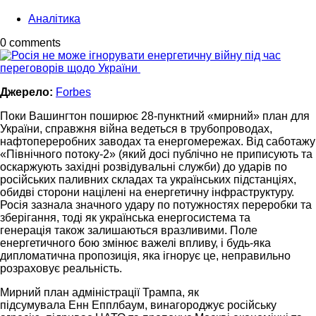
Аналітика
0 comments
Джерело:
Forbes
Поки Вашингтон поширює 28-пунктний «мирний» план для
України, справжня війна ведеться в трубопроводах,
нафтопереробних заводах та енергомережах. Від саботажу
«Північного потоку-2» (який досі публічно не приписують та
оскаржують західні розвідувальні служби) до ударів по
російських паливних складах та українських підстанціях,
обидві сторони націлені на енергетичну інфраструктуру.
Росія зазнала значного удару по потужностях переробки та
зберігання, тоді як українська енергосистема та
генерація також залишаються вразливими. Поле
енергетичного бою змінює важелі впливу, і будь-яка
дипломатична пропозиція, яка ігнорує це, неправильно
розраховує реальність.
Мирний план адміністрації Трампа, як
підсумувала Енн Епплбаум, винагороджує російську