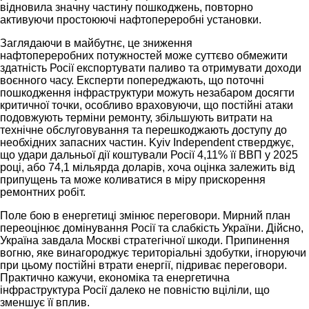
відновила значну частину пошкоджень, повторно
активуючи простоюючі нафтопереробні установки.
Заглядаючи в майбутнє, це зниження
нафтопереробних потужностей може суттєво обмежити
здатність Росії експортувати паливо та отримувати доходи
воєнного часу. Експерти попереджають, що поточні
пошкодження інфраструктури можуть незабаром досягти
критичної точки, особливо враховуючи, що постійні атаки
подовжують терміни ремонту, збільшують витрати на
технічне обслуговування та перешкоджають доступу до
необхідних запасних частин. Kyiv Independent стверджує,
що удари дальньої дії коштували Росії 4,11% її ВВП у 2025
році, або 74,1 мільярда доларів, хоча оцінка залежить від
припущень та може коливатися в міру прискорення
ремонтних робіт.
Поле бою в енергетиці змінює переговори. Мирний план
переоцінює домінування Росії та слабкість України. Дійсно,
Україна завдала Москві стратегічної шкоди. Припинення
вогню, яке винагороджує територіальні здобутки, ігноруючи
при цьому постійні втрати енергії, підриває переговори.
Практично кажучи, економіка та енергетична
інфраструктура Росії далеко не повністю вціліли, що
зменшує її вплив.