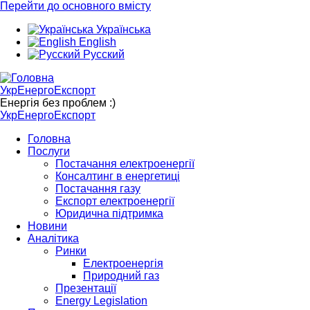
Перейти до основного вмісту
Українська
English
Русский
УкрЕнергоЕкспорт
Енергія без проблем :)
УкрЕнергоЕкспорт
Головна
Послуги
Постачання електроенергії
Консалтинг в енергетиці
Постачання газу
Експорт електроенергії
Юридична підтримка
Новини
Аналітика
Ринки
Електроенергія
Природний газ
Презентації
Energy Legislation