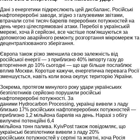
Дані з енергетики підкреслюють цей дисбаланс. Російські
нафтопереробні заводи, згідно з галузевими звітами,
втрачали сотні тисяч барелів переробних потужностей на
день через цілеспрямовані атаки. Перебої в українській
мережі, хоча й серйозні, все частіше пом'якшуються за
допомогою аварійного ремонту, розгортання мікромереж та
децентралізованого зберігання.
Європа також різко зменшила свою залежність від
російської енергії — з приблизно 40% імпорту газу до
вторгнення до 10% сьогодні — що ще більше послаблює
вплив Москви. Коротше кажучи, енергетична перевага Росії
зменшується, навіть коли вона окупує територію України.
Зокрема, протягом минулого року удари українських
безпілотників серйозно порушили російські
нафтопереробні потужності. За
даними Hydrocarbon Processing, українці вивели з ладу
близько 17% російських нафтопереробних потужностей —
приблизно 1,2 мільйона барелів на день. Наразі з обігу
вилучені потенційні 6,4
мільйона тонн палива. KyivPost також повідомляє, що
українські безпілотники вивели з ладу 20%
російських потужностей у серпні та жовтні, хоча Росія