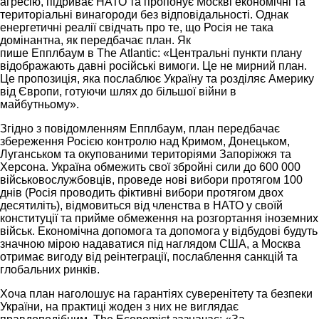
агресію, підриває НАТО та пропонує Москві економічні та
територіальні винагороди без відповідальності. Однак
енергетичні реалії свідчать про те, що Росія не така
домінантна, як передбачає план. Як
пише Епплбаум в The Atlantic: «Центральні пункти плану
відображають давні російські вимоги. Це не мирний план.
Це пропозиція, яка послаблює Україну та розділяє Америку
від Європи, готуючи шлях до більшої війни в
майбутньому».
Згідно з повідомленням Епплбаум, план передбачає
збереження Росією контролю над Кримом, Донецьком,
Луганськом та окупованими територіями Запоріжжя та
Херсона. Україна обмежить свої збройні сили до 600 000
військовослужбовців, проведе нові вибори протягом 100
днів (Росія проводить фіктивні вибори протягом двох
десятиліть), відмовиться від членства в НАТО у своїй
конституції та прийме обмеження на розгортання іноземних
військ. Економічна допомога та допомога у відбудові будуть
значною мірою надаватися під наглядом США, а Москва
отримає вигоду від реінтеграції, послаблення санкцій та
глобальних ринків.
Хоча план наголошує на гарантіях суверенітету та безпеки
України, на практиці жоден з них не виглядає