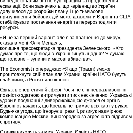
би недосконалим він не був, кращим за продовження
ескалації. Вони зазначають, що керівництво України
долучилося до розробки плану, і що тимчасове
призупинення бойових дій може дозволити Європі та США
стабілізувати постачання енергії та перерозподілити
ресурси.
«Я не за перший варіант, але я за прагнення до миру», –
сказала мені Юлія Мендель,
колишня прессекретарка президента Зеленського. «Хто
думає про те, що люди в Україні гинуть щодня? Я думаю,
що головне – зупинити масові вбивства».
The Economist попереджає: «Якщо (Трамп) зможе
проштовхнути свій план для України, країни НАТО будуть
слабшими, а Росія сильнішою».
Однак в енергетичній сфері Росія не є ні невразливою, ні
повністю здатною витримувати тиск нескінченно. Українські
удари в поєднанні з диверсифікацією джерел енергії в
Європі означають, що Кремль не тримає всіх карт у руках.
Будь-яка угода, що ігнорує ці реалії, ризикує надмірною
компенсацією Москви, винагородою за агресію та підривом
спротиву.
Ставки виходять за межі України. Єдність НАТО,