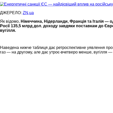
ДЖЕРЕЛО:
ZN,ua
Як відомо,
Німеччина, Нідерланди, Франція та Італія — о
Росії 135,5 млрд дол. доходу завдяки поставкам до Євро
вугілля.
Наведена нижче таблиця дає ретроспективне уявлення про с
газ — на другому, але дає утроє-вчетверо менше, вугілля —