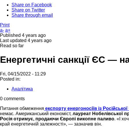
Share on Facebook
Share on Twitter
Share through email
Print
a-
a+
Published
4 years ago
Last updated
4 years ago
Read so far
Енергетичні санкції ЄС — н
Fri, 04/15/2022 - 11:29
Posted in:
Аналітика
0 comments
Питання обмеження
експорту енергоносіїв із Російської
немає. Американський економіст,
лауреат Нобелівської пр
Росія отримує, продаючи Європі викопне паливо
. «І х
край енергетичній залежності», — зазначив він.