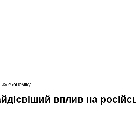
ьку економіку
айдієвіший вплив на російс