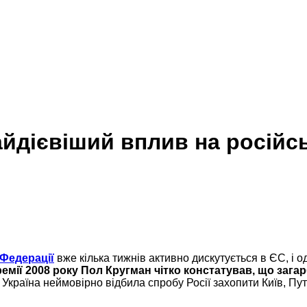
айдієвіший вплив на російс
 Федерації
вже кілька тижнів активно дискутується в ЄС, і 
емії 2008 року Пол Кругман чітко констатував, що загар
оч Україна неймовірно відбила спробу Росії захопити Київ, П