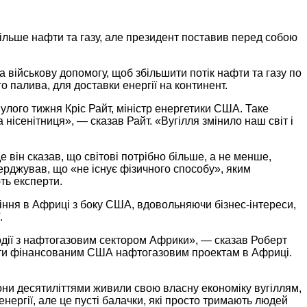
льше нафти та газу, але президент поставив перед собою
 військову допомогу, щоб збільшити потік нафти та газу по
о палива, для доставки енергії на континент.
улого тижня Кріс Райт, міністр енергетики США. Таке
нісенітниця», — сказав Райт. «Вугілля змінило наш світ і
 він сказав, що світові потрібно більше, а не менше,
верджував, що «не існує фізичного способу», яким
ють експерти.
ріння в Африці з боку США, вдовольняючи бізнес-інтереси,
ї.
дії з нафтогазовим сектором Африки», — сказав Роберт
рияти фінансованим США нафтогазовим проектам в Африці.
.
вони десятиліттями живили свою власну економіку вугіллям,
ргії, але це пусті балачки, які просто тримають людей