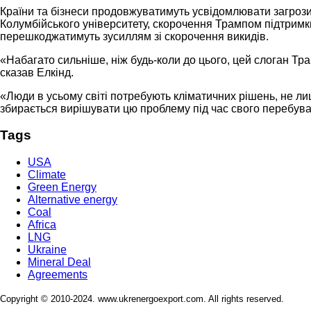
Країни та бізнеси продовжуватимуть усвідомлювати загрози,
Колумбійського університету, скорочення Трампом підтримк
перешкоджатимуть зусиллям зі скорочення викидів.
«Набагато сильніше, ніж будь-коли до цього, цей слоган Т
сказав Елкінд.
«Люди в усьому світі потребують кліматичних рішень, не ли
збирається вирішувати цю проблему під час свого перебув
Tags
USA
Climate
Green Energy
Alternative energy
Coal
Africa
LNG
Ukraine
Mineral Deal
Agreements
Copyright © 2010-2024. www.ukrenergoexport.com. All rights reserved.