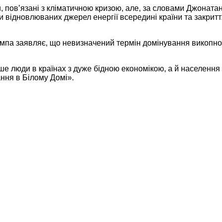
 пов’язані з кліматичною кризою, але, за словами Джонатан
и відновлюваних джерел енергії всередині країни та закрит
рампа заявляє, що невизначений термін домінування викопно
ше люди в країнах з дуже бідною економікою, а й населення
ання в Білому Домі».