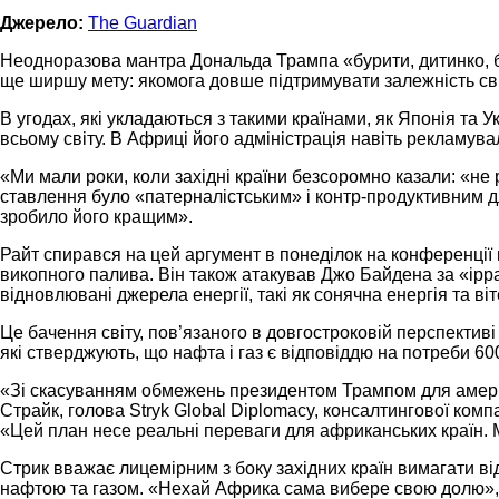
Джерело:
The Guardian
Неодноразова мантра Дональда Трампа «бурити, дитинко, б
ще ширшу мету: якомога довше підтримувати залежність сві
В угодах, які укладаються з такими країнами, як Японія та 
всьому світу. В Африці його адміністрація навіть рекламува
«Ми мали роки, коли західні країни безсоромно казали: «не
ставлення було «патерналістським» і контр-продуктивним для
зробило його кращим».
Райт спирався на цей аргумент в понеділок на конференції 
викопного палива. Він також атакував Джо Байдена за «іррац
відновлювані джерела енергії, такі як сонячна енергія та в
Це бачення світу, пов’язаного в довгостроковій перспектив
які стверджують, що нафта і газ є відповіддю на потреби 60
«Зі скасуванням обмежень президентом Трампом для америк
Страйк, голова Stryk Global Diplomacy, консалтингової ко
«Цей план несе реальні переваги для африканських країн. М
Стрик вважає лицемірним з боку західних країн вимагати ві
нафтою та газом. «Нехай Африка сама вибере свою долю», —