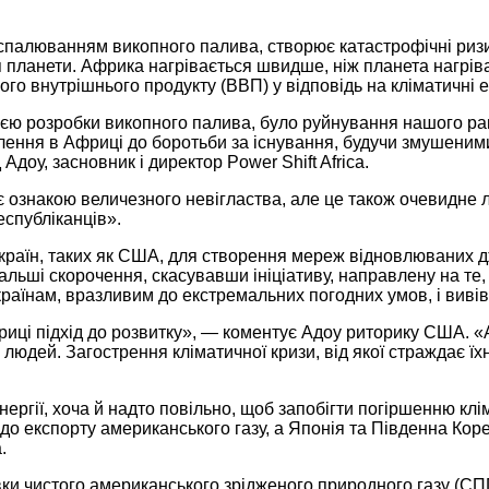
а спалюванням викопного палива, створює катастрофічні ризи
я планети. Африка нагрівається швидше, ніж планета нагрів
вого внутрішнього продукту (ВВП) у відповідь на кліматичні
ією розробки викопного палива, було руйнування нашого ра
елення в Африці до боротьби за існування, будучи змушени
Адоу, засновник і директор Power Shift Africa.
є ознакою величезного невігластва, але це також очевидне 
еспубліканців».
країн, таких як США, для створення мереж відновлюваних дж
альші скорочення, скасувавши ініціативу, направлену на те
раїнам, вразливим до екстремальних погодних умов, і вивів
ці підхід до розвитку», — коментує Адоу риторику США. «
х людей. Загострення кліматичної кризи, від якої страждає ї
ергії, хоча й надто повільно, щоб запобігти погіршенню клі
 експорту американського газу, а Японія та Південна Корея
а.
вки чистого американського зрідженого природного газу (СП