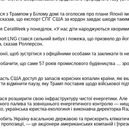
вся з Трампом у Білому домі та оголосив про плани Японії і
, сказав, що експорт СПГ США за кордон завдає шкоди таким
я CeraWeek у понеділок. «У нас діти народжуються хворими
port LNG стався сильний вибух і пожежа, що призвело до йо
а, сказав Роллерсон.
ії, щоб зустрітися з офіційними особами та закликати їх н
побачити, що саме 57 років промислового будівництва … зро
асть США доступ до запасів корисних копалин країни, які вкл
и відмінити паузу, яку Трамп поставив щодо військової під
лася розширити свою інфраструктуру чистої енергетики. Але
ного палива та зовнішнього енергетичного контролю — нищів
ко, українська юристка-екологиня і виконавча директорка 
бить Україну васальною державою та прискорить кліматичну
єї пропозиції, — це акціонери американських компаній і [пре