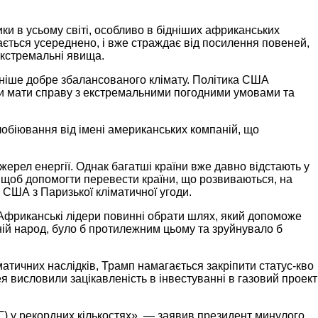
ки в усьому світі, особливо в бідніших африканських
ається усереднено, і вже страждає від посилення повеней,
 екстремальні явища.
ніше добре збалансованого клімату. Політика США
ми мати справу з екстремальними погодними умовами та
лобіювання від імені американських компаній, що
ерел енергії. Однак багатші країни вже давно відстають у
, щоб допомогти перевести країни, що розвиваються, на
 США з Паризької кліматичної угоди.
Африканські лідери повинні обрати шлях, який допоможе
хній народ, було б протилежним цьому та зруйнувало б
матичних наслідків, Трамп намагається закріпити статус-кво
 висловили зацікавленість в інвестуванні в газовий проект
Г) у рекордних кількостях», — заявив президент минулого