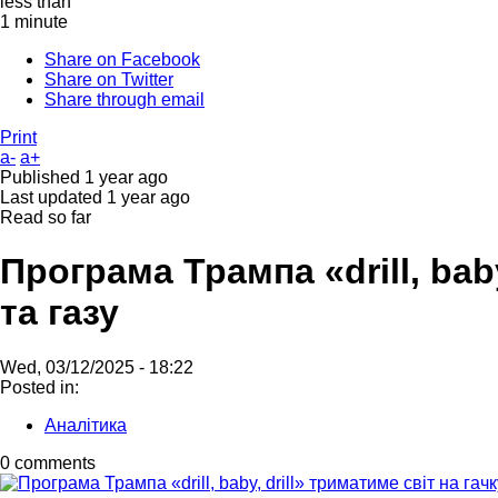
less than
1 minute
Share on Facebook
Share on Twitter
Share through email
Print
a-
a+
Published
1 year ago
Last updated
1 year ago
Read so far
Програма Трампа «drill, bab
та газу
Wed, 03/12/2025 - 18:22
Posted in:
Аналітика
0 comments