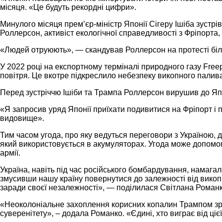
місяця. «Це будуть рекордні цифри».
Минулого місяця прем’єр-міністр Японії Сігеру Ішіба зустрі
Роллерсон, активіст екологічної справедливості з Фріпорта
«Людей отруюють», — скандував Роллерсон на протесті біл
У 2022 році на експортному терміналі природного газу Free
повітря. Це вкотре підкреслило небезпеку викопного палив
Перед зустріччю Ішіби та Трампа Роллерсон вирушив до Япон
«Я запросив уряд Японії приїхати подивитися на Фріпорт і 
видовище».
Тим часом угода, про яку ведуться переговори з Україною, д
який використовується в акумуляторах. Угода може допомогт
армії.
Україна, навіть під час російського бомбардування, намага
змусивши нашу країну повернутися до залежності від викоп
заради своєї незалежності», — поділилася Світлана Роман
«Неоколоніальне захоплення корисних копалин Трампом зро
суверенітету», – додала Романко. «Єдині, хто виграє від ці