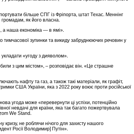
мпортувати більше СПГ із Фріпорта, штат Техас. Меннінг
 громадам, як його власна.
, а наша економіка — в ямі».
го тимчасової зупинки та викиду забруднюючих речовин у
е укладати «угоду з дияволом».
били з цим містом», – розповідає він. «Це страшне
ючають нафту та газ, а також такі матеріали, як графіт,
тримки США України, яка з 2022 року воює проти російської
 нова угода може «перевернути ці успіхи, потенційно
ної невдачі для країни, яка так багато пожертвувала
Razom We Stand.
 кризу, не роблячи нічого для захисту нашого
зидент Росії Володимир] Путін».