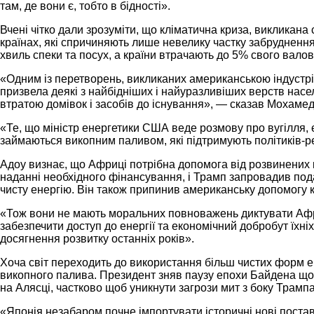
там, де вони є, тобто в бідності».
Вчені чітко дали зрозуміти, що кліматична криза, викликан
країнах, які спричиняють лише невелику частку забрудненн
хвиль спеки та посух, а країни втрачають до 5% свого вало
«Одним із перетворень, викликаних американською індустр
призвела деякі з найбідніших і найуразливіших верств нас
втратою домівок і засобів до існування», — сказав Мохамед 
«Те, що міністр енергетики США веде розмову про вугілля, 
займаються викопним паливом, які підтримують політиків-р
Адоу визнає, що Африці потрібна допомога від розвинених 
наданні необхідного фінансування, і Трамп запровадив под
чисту енергію. Він також припинив американську допомогу к
«Тож вони не мають моральних повноважень диктувати Афри
забезпечити доступ до енергії та економічний добробут їхні
досягнення розвитку останніх років».
Хоча світ переходить до використання більш чистих форм ен
викопного палива. Президент зняв паузу епохи Байдена щодо
на Алясці, частково щоб уникнути загрози мит з боку Трамп
«Японія незабаром почне імпортувати історичні нові поста