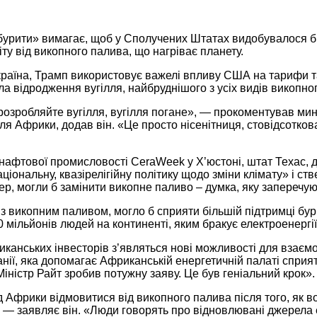
урити» вимагає, щоб у Сполучених Штатах видобувалося бі
ту від викопного палива, що нагріває планету.
Україна, Трамп використовує важелі впливу США на тарифи та
ла відродження вугілля, найбруднішого з усіх видів викопног
 розробляйте вугілля, вугілля погане», — прокоментував мин
 Африки, додав він. «Це просто нісенітниця, стовідсоткова 
нафтової промисловості CeraWeek у Х’юстоні, штат Техас, де
іональну, квазірелігійну політику щодо зміни клімату» і ст
ітер, могли б замінити викопне паливо – думка, яку заперечу
і з викопним паливом, могло б сприяти більшій підтримці бу
0 мільйонів людей на континенті, яким бракує електроенергі
анських інвесторів з’являться нові можливості для взаємо
мпанії, яка допомагає Африканській енергетичній палаті сп
іністр Райт зробив потужну заяву. Це був геніальний крок»
д Африки відмовитися від викопного палива після того, як 
 заявляє він. «Люди говорять про відновлювані джерела ене