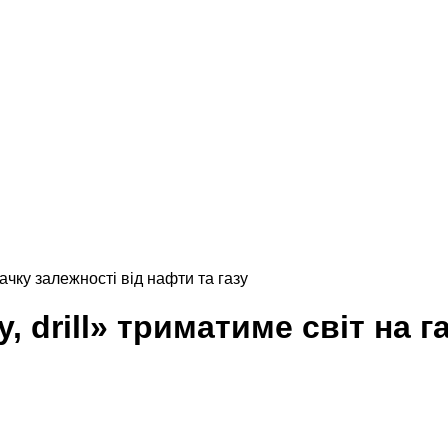
гачку залежності від нафти та газу
y, drill» триматиме світ на 